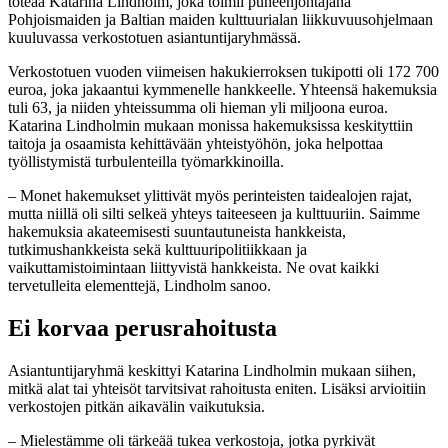
toteaa Katarina Lindholm, joka toimii puheenjohtajana
Pohjoismaiden ja Baltian maiden kulttuurialan liikkuvuusohjelmaan
kuuluvassa verkostotuen asiantuntijaryhmässä.
Verkostotuen vuoden viimeisen hakukierroksen tukipotti oli 172 700
euroa, joka jakaantui kymmenelle hankkeelle. Yhteensä hakemuksia
tuli 63, ja niiden yhteissumma oli hieman yli miljoona euroa.
Katarina Lindholmin mukaan monissa hakemuksissa keskityttiin
taitoja ja osaamista kehittävään yhteistyöhön, joka helpottaa
työllistymistä turbulenteilla työmarkkinoilla.
– Monet hakemukset ylittivät myös perinteisten taidealojen rajat,
mutta niillä oli silti selkeä yhteys taiteeseen ja kulttuuriin. Saimme
hakemuksia akateemisesti suuntautuneista hankkeista,
tutkimushankkeista sekä kulttuuripolitiikkaan ja
vaikuttamistoimintaan liittyvistä hankkeista. Ne ovat kaikki
tervetulleita elementtejä, Lindholm sanoo.
Ei korvaa perusrahoitusta
Asiantuntijaryhmä keskittyi Katarina Lindholmin mukaan siihen,
mitkä alat tai yhteisöt tarvitsivat rahoitusta eniten. Lisäksi arvioitiin
verkostojen pitkän aikavälin vaikutuksia.
– Mielestämme oli tärkeää tukea verkostoja, jotka pyrkivät