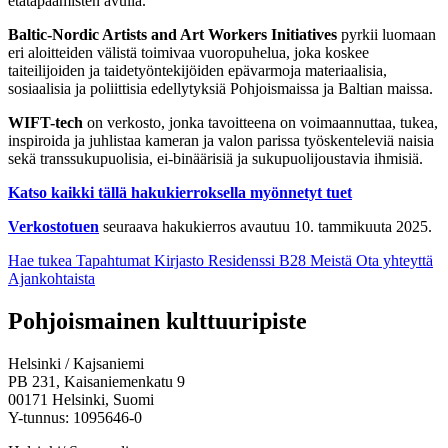
etätapaamisten avulla.
Baltic-Nordic Artists and Art Workers Initiatives
pyrkii luomaan
eri aloitteiden välistä toimivaa vuoropuhelua, joka koskee
taiteilijoiden ja taidetyöntekijöiden epävarmoja materiaalisia,
sosiaalisia ja poliittisia edellytyksiä Pohjoismaissa ja Baltian maissa.
WIFT-tech
on verkosto, jonka tavoitteena on voimaannuttaa, tukea,
inspiroida ja juhlistaa kameran ja valon parissa työskenteleviä naisia
sekä transsukupuolisia, ei-binäärisiä ja sukupuolijoustavia ihmisiä.
Katso kaikki tällä hakukierroksella myönnetyt tuet
Verkostotuen
seuraava hakukierros avautuu 10. tammikuuta 2025.
Hae tukea
Tapahtumat
Kirjasto
Residenssi B28
Meistä
Ota yhteyttä
Ajankohtaista
Facebook:
Instagram:
TikTok:
Youtube:
Vimeo:
Pohjoismainen kulttuuripiste
Avataan
Avataan
Avataan
Avataan
Avataan
uuteen
uuteen
uuteen
uuteen
uuteen
Helsinki / Kajsaniemi
välilehteen
välilehteen
välilehteen
välilehteen
välilehteen
PB 231, Kaisaniemenkatu 9
00171 Helsinki, Suomi
Y-tunnus: 1095646-0