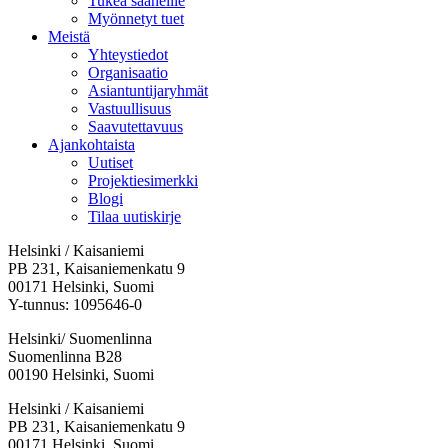
Tukea saaneille
Myönnetyt tuet
Meistä
Yhteystiedot
Organisaatio
Asiantuntijaryhmät
Vastuullisuus
Saavutettavuus
Ajankohtaista
Uutiset
Projektiesimerkki
Blogi
Tilaa uutiskirje
Helsinki / Kaisaniemi
PB 231, Kaisaniemenkatu 9
00171 Helsinki, Suomi
Y-tunnus: 1095646-0
Helsinki/ Suomenlinna
Suomenlinna B28
00190 Helsinki, Suomi
Facebook:
Instagram:
TikTok:
Youtube:
Vimeo:
Helsinki / Kaisaniemi
Avataan
Avataan
Avataan
Avataan
Avataan
PB 231, Kaisaniemenkatu 9
uuteen
uuteen
uuteen
uuteen
uuteen
00171 Helsinki, Suomi