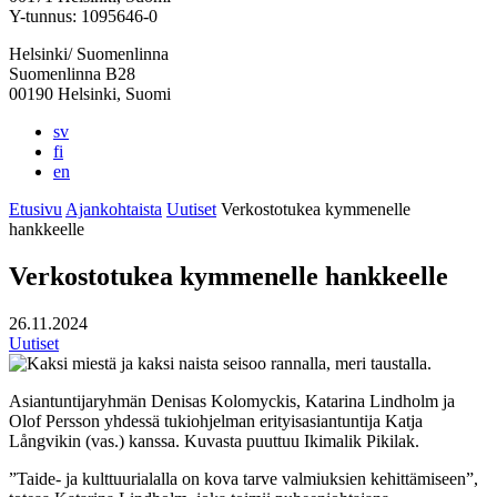
välilehteen
välilehteen
välilehteen
välilehteen
välilehteen
Y-tunnus: 1095646-0
Helsinki/ Suomenlinna
Suomenlinna B28
00190 Helsinki, Suomi
sv
fi
en
Etusivu
Ajankohtaista
Uutiset
Verkostotukea kymmenelle
hankkeelle
Verkostotukea kymmenelle hankkeelle
26.11.2024
Uutiset
Asiantuntijaryhmän Denisas Kolomyckis, Katarina Lindholm ja
Olof Persson yhdessä tukiohjelman erityisasiantuntija Katja
Långvikin (vas.) kanssa. Kuvasta puuttuu Ikimalik Pikilak.
”Taide- ja kulttuurialalla on kova tarve valmiuksien kehittämiseen”,