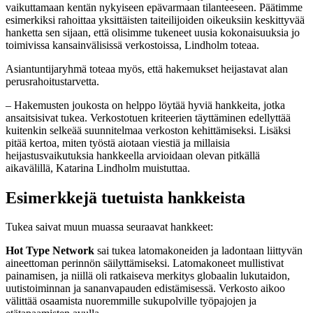
vaikuttamaan kentän nykyiseen epävarmaan tilanteeseen. Päätimme
esimerkiksi rahoittaa yksittäisten taiteilijoiden oikeuksiin keskittyvää
hanketta sen sijaan, että olisimme tukeneet uusia kokonaisuuksia jo
toimivissa kansainvälisissä verkostoissa, Lindholm toteaa.
Asiantuntijaryhmä toteaa myös, että hakemukset heijastavat alan
perusrahoitustarvetta.
– Hakemusten joukosta on helppo löytää hyviä hankkeita, jotka
ansaitsisivat tukea. Verkostotuen kriteerien täyttäminen edellyttää
kuitenkin selkeää suunnitelmaa verkoston kehittämiseksi. Lisäksi
pitää kertoa, miten työstä aiotaan viestiä ja millaisia
heijastusvaikutuksia hankkeella arvioidaan olevan pitkällä
aikavälillä, Katarina Lindholm muistuttaa.
Esimerkkejä tuetuista hankkeista
Tukea saivat muun muassa seuraavat hankkeet:
Hot Type Network
sai tukea latomakoneiden ja ladontaan liittyvän
aineettoman perinnön säilyttämiseksi. Latomakoneet mullistivat
painamisen, ja niillä oli ratkaiseva merkitys globaalin lukutaidon,
uutistoiminnan ja sananvapauden edistämisessä. Verkosto aikoo
välittää osaamista nuoremmille sukupolville työpajojen ja