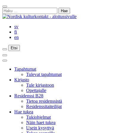
Siirry
Sulje
sisältöön
Haku:
haku
sv
fi
en
Etsi
Etsi
Etsi
Päävalikko
Sulje
päävalikko
Tapahtumat
Tulevat tapahtumat
Kirjasto
Tule kirjastoon
Opettajalle
Residenssi B28
Tietoa residenssistä
Residenssitaiteilijat
Hae tukea
Tukiohjelmat
Näin haet tukea
Usein kysyttyä