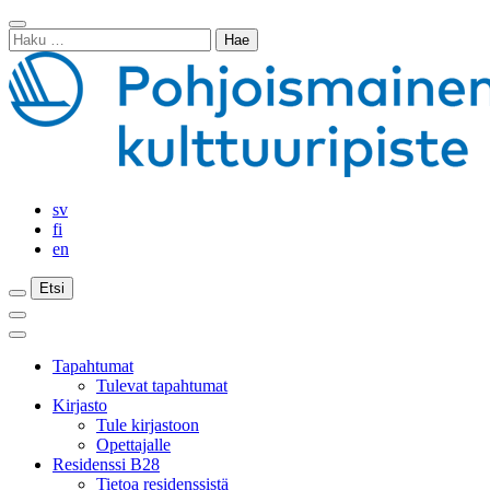
Siirry
Sulje
sisältöön
Haku:
haku
sv
fi
en
Etsi
Etsi
Etsi
Päävalikko
Sulje
päävalikko
Tapahtumat
Tulevat tapahtumat
Kirjasto
Tule kirjastoon
Opettajalle
Residenssi B28
Tietoa residenssistä