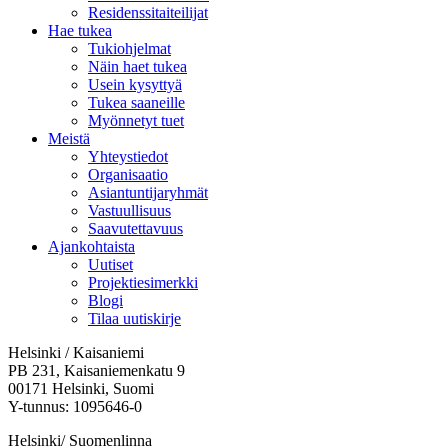
Residenssitaiteilijat
Hae tukea
Tukiohjelmat
Näin haet tukea
Usein kysyttyä
Tukea saaneille
Myönnetyt tuet
Meistä
Yhteystiedot
Organisaatio
Asiantuntijaryhmät
Vastuullisuus
Saavutettavuus
Ajankohtaista
Uutiset
Projektiesimerkki
Blogi
Tilaa uutiskirje
Helsinki / Kaisaniemi
PB 231, Kaisaniemenkatu 9
00171 Helsinki, Suomi
Y-tunnus: 1095646-0
Helsinki/ Suomenlinna