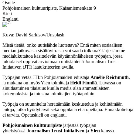
Osoite
Pohjoismainen kulttuuripiste, Kaisaniemenkatu 9
Kieli
Englanti
Kuva: David Sarkisov/Unsplash
Mistä tietää, onko uutislähde luotettava? Entä miten sosiaalisen
median jatkuvasta sisältövirrasta voi saada tolkkua? Järjestämme
medialukutaitoa käsittelevän käytännönläheisen työpajan, jossa
lukiolaiset oppivat arvioimaan uutislähteitä Journalism Trust
Initiativen (JTI) laatukriteerien avulla.
Työpajan vetää JTI:n Pohjoismaiden-edustaja
Amélie Reichmuth
,
ja mukana on myös Ylen toimittaja
Heidi Finnilä
. Luvassa on
ainutlaatuinen tilaisuus kuulla media-alan ammattilaisten
kokemuksista ja tutustua toimittajien työtapoihin.
Työpaja on suunniteltu herättämään keskustelua ja kehittämään
taitoja, jotka hyödyttävät sekä oppilaita että opettajia. Ennakkotietoja
ei tarvita. Opetuskieli on englanti.
Pohjoismainen kulttuuripiste
järjestää työpajan
yhteistyössä
Journalism Trust Initiativen
ja
Ylen
kanssa.