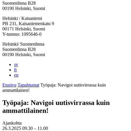
Suomenlinna B28
00190 Helsinki, Suomi
Facebook:
Instagram:
TikTok:
Youtube:
Vimeo:
Helsinki / Kaisaniemi
Avataan
Avataan
Avataan
Avataan
Avataan
PB 231, Kaisaniemenkatu 9
uuteen
uuteen
uuteen
uuteen
uuteen
00171 Helsinki, Suomi
välilehteen
välilehteen
välilehteen
välilehteen
välilehteen
Y-tunnus: 1095646-0
Helsinki/ Suomenlinna
Suomenlinna B28
00190 Helsinki, Suomi
sv
fi
en
Etusivu
Tapahtumat
Työpaja: Navigoi uutisvirrassa kuin
ammattilainen!
Työpaja: Navigoi uutisvirrassa kuin
ammattilainen!
Ajankohta
26.3.2025
09.30 –
11.00