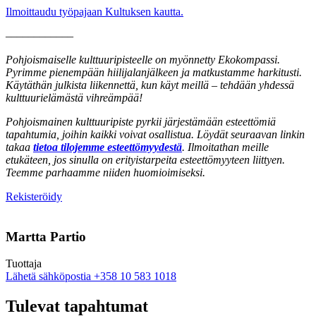
Ilmoittaudu työpajaan Kultuksen kautta.
––––––––––––
Pohjoismaiselle kulttuuripisteelle on myönnetty Ekokompassi.
Pyrimme pienempään hiilijalanjälkeen ja matkustamme harkitusti.
Käytäthän julkista liikennettä, kun käyt meillä – tehdään yhdessä
kulttuurielämästä vihreämpää!
Pohjoismainen kulttuuripiste pyrkii järjestämään esteettömiä
tapahtumia, joihin kaikki voivat osallistua. Löydät seuraavan linkin
takaa
tietoa tilojemme esteettömyydestä
. Ilmoitathan meille
etukäteen, jos sinulla on erityistarpeita esteettömyyteen liittyen.
Teemme parhaamme niiden huomioimiseksi.
Avataan
Rekisteröidy
uuteen
välilehteen
Martta Partio
Tuottaja
Sänd
Lähetä sähköpostia
+358 10 583 1018
epost
till
Tulevat tapahtumat
martta.partio@nkk.org