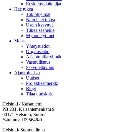
Residenssitaiteilijat
Hae tukea
Tukiohjelmat
Näin haet tukea
Usein kysyttyä
Tukea saaneille
Myönnetyt tuet
Meistä
Yhteystiedot
Organisaatio
Asiantuntijaryhmät
Vastuullisuus
Saavutettavuus
Ajankohtaista
Uutiset
Projektiesimerkki
Blogi
Tilaa uutiskirje
Helsinki / Kaisaniemi
PB 231, Kaisaniemenkatu 9
00171 Helsinki, Suomi
Y-tunnus: 1095646-0
Helsinki/ Suomenlinna