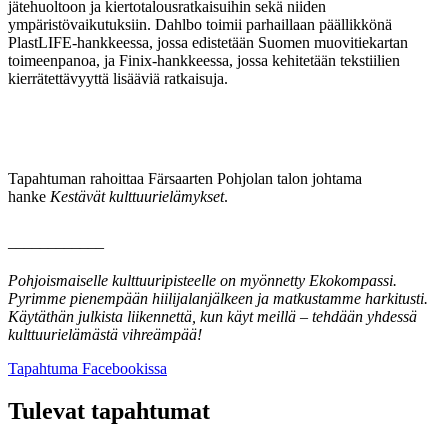
jätehuoltoon ja kiertotalousratkaisuihin sekä niiden
ympäristövaikutuksiin. Dahlbo toimii parhaillaan päällikkönä
PlastLIFE-hankkeessa, jossa edistetään Suomen muovitiekartan
toimeenpanoa, ja Finix-hankkeessa, jossa kehitetään tekstiilien
kierrätettävyyttä lisääviä ratkaisuja.
Tapahtuman rahoittaa Färsaarten Pohjolan talon johtama
hanke
Kestävät kulttuurielämykset
.
––––––––––––
Pohjoismaiselle kulttuuripisteelle on myönnetty Ekokompassi.
Pyrimme pienempään hiilijalanjälkeen ja matkustamme harkitusti.
Käytäthän julkista liikennettä, kun käyt meillä – tehdään yhdessä
kulttuurielämästä vihreämpää!
Avataan
Tapahtuma Facebookissa
uuteen
välilehteen
Tulevat tapahtumat