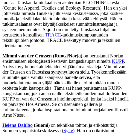
luotsaa Tanskan kuninkaallisen akatemian KLOTHING-keskusta
(Centre for Apparel, Textiles and Ecology Research). Hän on yksi
johtavista nimistä Tanskan julkisessa keskustelussa, joka koskee
muoti- ja tekstiilialan kiertotaloutta ja kestävää kehitystä. Hänen
tutkimusalaansa ovat käyttäjäkeskeiset suunnittelustrategiat ja
systeeminen muutos. Skjold on nimitetty Tanskassa hiljattain
perustetun kansallisen
TRACE
-tutkimuskumppanuuden
tekstiilipuolen johtoon. TRACE keskittyy muovin ja tekstiilien
kiertotalouteen.
Mimmi van der Crussen (Ruotsi/Norja)
on perustanut Norjan
ensimmäisen ekologisesti kestävän kangaskaupan nimeltä
KUPP
.
Yritys myy huonekalutehtaiden ylijäämämateriaaleja. Mimmi van
der Crussen on Ruotsissa syntynyt luova sielu. Työskennellessään
suunnittelijana vähittäiskaupassa hänelle selvisi, että
huonekalutuotannon ylijäämätekstiileille ei ollut mitään muuta
osoitetta kuin kaatopaikka. Tämä sai hänet perustamaan KUPP-
kangaskaupan, joka antaa näille tekstiileille uuden mahdollisuuden.
KUPP on van der Crussenin intohimoprojekti, jonka lisäksi hänellä
on päivätyö Hos Arnessa. Se on itsenäinen galleria ja
kulttuuriareena, jonka inspiraationa on toiminut norjalainen filosofi
Arne Næss.
Helena Dahlbo
(Suomi)
on tekniikan tohtori ja erikoistutkija
Suomen ympäristökeskuksessa (
Syke
). Hän on erikoistunut