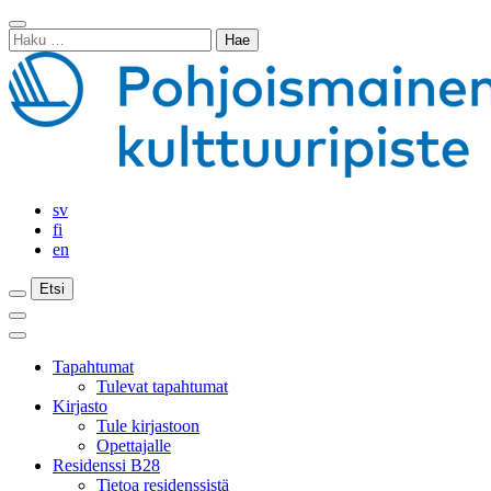
Siirry
Sulje
sisältöön
Haku:
haku
sv
fi
en
Etsi
Etsi
Etsi
Päävalikko
Sulje
päävalikko
Tapahtumat
Tulevat tapahtumat
Kirjasto
Tule kirjastoon
Opettajalle
Residenssi B28
Tietoa residenssistä