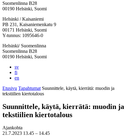
Suomenlinna B28
00190 Helsinki, Suomi
Facebook:
Instagram:
TikTok:
Youtube:
Vimeo:
Helsinki / Kaisaniemi
Avataan
Avataan
Avataan
Avataan
Avataan
PB 231, Kaisaniemenkatu 9
uuteen
uuteen
uuteen
uuteen
uuteen
00171 Helsinki, Suomi
välilehteen
välilehteen
välilehteen
välilehteen
välilehteen
Y-tunnus: 1095646-0
Helsinki/ Suomenlinna
Suomenlinna B28
00190 Helsinki, Suomi
sv
fi
en
Etusivu
Tapahtumat
Suunnittele, käytä, kierrätä: muodin ja
tekstiilien kiertotalous
Suunnittele, käytä, kierrätä: muodin ja
tekstiilien kiertotalous
Ajankohta
21.7.2023
13.45 –
14.45