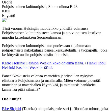
Osoite
Pohjoismainen kulttuuripiste, Suomenlinna B 28
Kieli
Englanti
Tänä vuonna Helsingin muotiviikko yhdistää voimansa
Pohjoismaisen kulttuuripisteen kanssa ja tuo vuotuisen kestävän
muodin katselmuksen Suomenlinnaan!
Pohjoismainen kulttuuripiste tuo puolestaan tapahtumaan
pohjoismaista näkökulmaa paneelikeskusteluilla ja työpajoilla, jotka
keskittyvät uusiin pohjoismaisiin aloitteisiin.
Katso Helsinki Fashion Weekin koko ohjelma täältä.
/
Hanki lippu
Helsinki Fashion Weekille täältä.
Paneelikeskustelu valottaa vaatteiden ja tekstiilien nykyistä
elinkaarta Pohjoismaissa ja maailmalla. Miten voimme pidentää
tuotteiden ja materiaalien käyttöikää, ja mitä uusia hankkeita
kannattaa pitää silmällä?
Osallistujat
Else Skjold
(Tanska)
on apulaisprofessori ja filosofian tohtori, joka