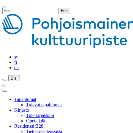
Siirry
Sulje
sisältöön
Haku:
haku
sv
fi
en
Etsi
Etsi
Etsi
Päävalikko
Sulje
päävalikko
Tapahtumat
Tulevat tapahtumat
Kirjasto
Tule kirjastoon
Opettajalle
Residenssi B28
Tietoa residenssistä