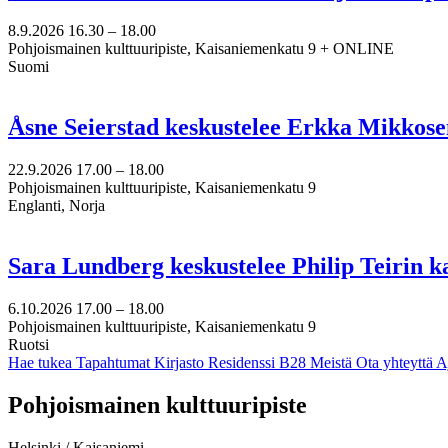
8.9.2026
16.30 –
18.00
Pohjoismainen kulttuuripiste, Kaisaniemenkatu 9 + ONLINE
Suomi
Åsne Seierstad keskustelee Erkka Mikkose
22.9.2026
17.00 –
18.00
Pohjoismainen kulttuuripiste, Kaisaniemenkatu 9
Englanti, Norja
Sara Lundberg keskustelee Philip Teirin 
6.10.2026
17.00 –
18.00
Pohjoismainen kulttuuripiste, Kaisaniemenkatu 9
Ruotsi
Hae tukea
Tapahtumat
Kirjasto
Residenssi B28
Meistä
Ota yhteyttä
A
Facebook:
Instagram:
TikTok:
Youtube:
Vimeo:
Pohjoismainen kulttuuripiste
Avataan
Avataan
Avataan
Avataan
Avataan
uuteen
uuteen
uuteen
uuteen
uuteen
Helsinki / Kajsaniemi