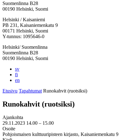
Suomenlinna B28
00190 Helsinki, Suomi
Facebook:
Instagram:
TikTok:
Youtube:
Vimeo:
Helsinki / Kaisaniemi
Avataan
Avataan
Avataan
Avataan
Avataan
PB 231, Kaisaniemenkatu 9
uuteen
uuteen
uuteen
uuteen
uuteen
00171 Helsinki, Suomi
välilehteen
välilehteen
välilehteen
välilehteen
välilehteen
Y-tunnus: 1095646-0
Helsinki/ Suomenlinna
Suomenlinna B28
00190 Helsinki, Suomi
sv
fi
en
Etusivu
Tapahtumat
Runokahvit (ruotsiksi)
Runokahvit (ruotsiksi)
Ajankohta
29.11.2023
14.00 –
15.00
Osoite
Pohjoismaisen kulttuuripisteen kirjasto, Kaisaniemenkatu 9
Kieli