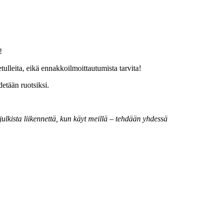
!
ulleita, eikä ennakkoilmoittautumista tarvita!
etään ruotsiksi.
lkista liikennettä, kun käyt meillä – tehdään yhdessä