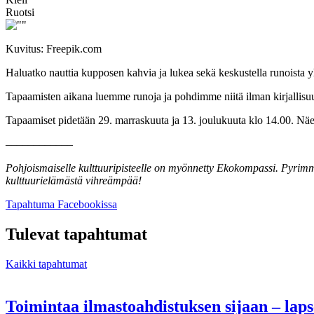
Ruotsi
Kuvitus: Freepik.com
Haluatko nauttia kupposen kahvia ja lukea sekä keskustella runoista 
Tapaamisten aikana luemme runoja ja pohdimme niitä ilman kirjallisuust
Tapaamiset pidetään 29. marraskuuta ja 13. joulukuuta klo 14.00. Näem
––––––––––––
Pohjoismaiselle kulttuuripisteelle on myönnetty Ekokompassi. Pyrimme
kulttuurielämästä vihreämpää!
Avataan
Tapahtuma Facebookissa
uuteen
välilehteen
Tulevat tapahtumat
Kaikki tapahtumat
Toimintaa ilmastoahdistuksen sijaan – lap