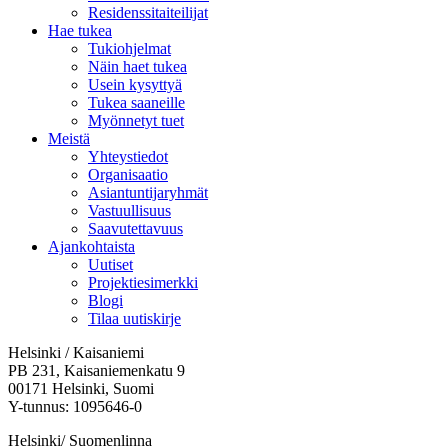
Residenssitaiteilijat
Hae tukea
Tukiohjelmat
Näin haet tukea
Usein kysyttyä
Tukea saaneille
Myönnetyt tuet
Meistä
Yhteystiedot
Organisaatio
Asiantuntijaryhmät
Vastuullisuus
Saavutettavuus
Ajankohtaista
Uutiset
Projektiesimerkki
Blogi
Tilaa uutiskirje
Helsinki / Kaisaniemi
PB 231, Kaisaniemenkatu 9
00171 Helsinki, Suomi
Y-tunnus: 1095646-0
Helsinki/ Suomenlinna