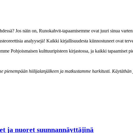
yhdessä? Jos näin on, Runokahvit-tapaamisemme ovat juuri sinua varten
eoreettisia analyysejä! Kaikki kirjallisuudesta kiinnostuneet ovat tervet
me Pohjoismaisen kulttuuripisteen kirjastossa, ja kaikki tapaamiset pid
 pienempään hiilijalanjälkeen ja matkustamme harkitusti. Käytäthän ju
set ja nuoret suunnannäyttäjinä