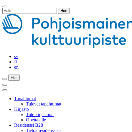
Siirry
Sulje
sisältöön
Haku:
haku
sv
fi
en
Etsi
Etsi
Etsi
Päävalikko
Sulje
päävalikko
Tapahtumat
Tulevat tapahtumat
Kirjasto
Tule kirjastoon
Opettajalle
Residenssi B28
Tietoa residenssistä