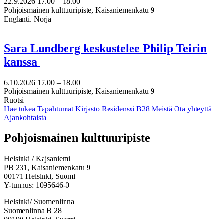
22.9.2026
17.00 –
18.00
Pohjoismainen kulttuuripiste, Kaisaniemenkatu 9
Englanti, Norja
Sara Lundberg keskustelee Philip Teirin
kanssa
6.10.2026
17.00 –
18.00
Pohjoismainen kulttuuripiste, Kaisaniemenkatu 9
Ruotsi
Hae tukea
Tapahtumat
Kirjasto
Residenssi B28
Meistä
Ota yhteyttä
Ajankohtaista
Facebook:
Instagram:
TikTok:
Youtube:
Vimeo:
Pohjoismainen kulttuuripiste
Avataan
Avataan
Avataan
Avataan
Avataan
uuteen
uuteen
uuteen
uuteen
uuteen
Helsinki / Kajsaniemi
välilehteen
välilehteen
välilehteen
välilehteen
välilehteen
PB 231, Kaisaniemenkatu 9
00171 Helsinki, Suomi
Y-tunnus: 1095646-0
Helsinki/ Suomenlinna
Suomenlinna B 28