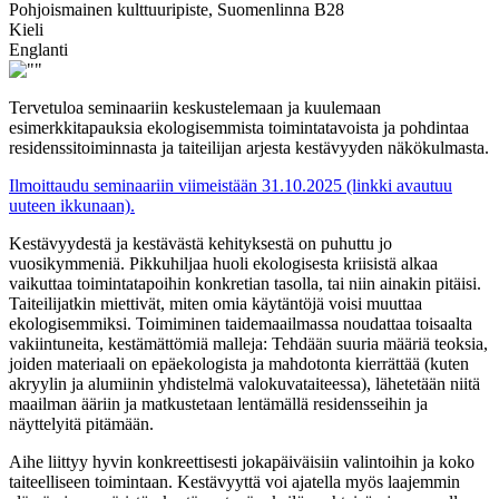
Pohjoismainen kulttuuripiste, Suomenlinna B28
Kieli
Englanti
Tervetuloa seminaariin keskustelemaan ja kuulemaan
esimerkkitapauksia ekologisemmista toimintatavoista ja pohdintaa
residenssitoiminnasta ja taiteilijan arjesta kestävyyden näkökulmasta.
Ilmoittaudu seminaariin viimeistään 31.10.2025 (linkki avautuu
uuteen ikkunaan).
Kestävyydestä ja kestävästä kehityksestä on puhuttu jo
vuosikymmeniä. Pikkuhiljaa huoli ekologisesta kriisistä alkaa
vaikuttaa toimintatapoihin konkretian tasolla, tai niin ainakin pitäisi.
Taiteilijatkin miettivät, miten omia käytäntöjä voisi muuttaa
ekologisemmiksi. Toimiminen taidemaailmassa noudattaa toisaalta
vakiintuneita, kestämättömiä malleja: Tehdään suuria määriä teoksia,
joiden materiaali on epäekologista ja mahdotonta kierrättää (kuten
akryylin ja alumiinin yhdistelmä valokuvataiteessa), lähetetään niitä
maailman ääriin ja matkustetaan lentämällä residensseihin ja
näyttelyitä pitämään.
Aihe liittyy hyvin konkreettisesti jokapäiväisiin valintoihin ja koko
taiteelliseen toimintaan. Kestävyyttä voi ajatella myös laajemmin