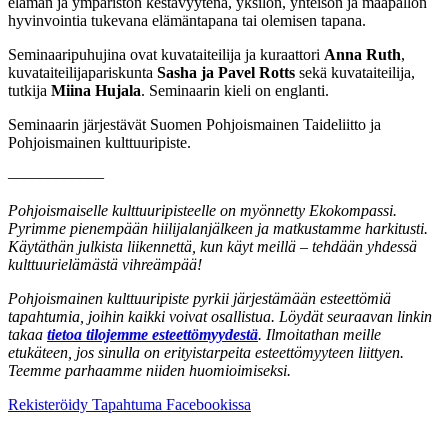
elämän ja ympäristön kestävyytenä, yksilön, yhteisön ja maapallon
hyvinvointia tukevana elämäntapana tai olemisen tapana.
Seminaaripuhujina ovat kuvataiteilija ja kuraattori
Anna Ruth
,
kuvataiteilijapariskunta
Sasha ja Pavel Rotts
sekä kuvataiteilija,
tutkija
Miina Hujala
. Seminaarin kieli on englanti.
Seminaarin järjestävät Suomen Pohjoismainen Taideliitto ja
Pohjoismainen kulttuuripiste.
––––––––––––
Pohjoismaiselle kulttuuripisteelle on myönnetty Ekokompassi.
Pyrimme pienempään hiilijalanjälkeen ja matkustamme harkitusti.
Käytäthän julkista liikennettä, kun käyt meillä – tehdään yhdessä
kulttuurielämästä vihreämpää!
Pohjoismainen kulttuuripiste pyrkii järjestämään esteettömiä
tapahtumia, joihin kaikki voivat osallistua. Löydät seuraavan linkin
takaa
tietoa tilojemme esteettömyydestä
. Ilmoitathan meille
etukäteen, jos sinulla on erityistarpeita esteettömyyteen liittyen.
Teemme parhaamme niiden huomioimiseksi.
Avataan
Avataan
Rekisteröidy
Tapahtuma Facebookissa
uuteen
uuteen
välilehteen
välilehteen