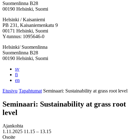
Suomenlinna B28
00190 Helsinki, Suomi
Facebook:
Instagram:
TikTok:
Youtube:
Vimeo:
Helsinki / Kaisaniemi
Avataan
Avataan
Avataan
Avataan
Avataan
PB 231, Kaisaniemenkatu 9
uuteen
uuteen
uuteen
uuteen
uuteen
00171 Helsinki, Suomi
välilehteen
välilehteen
välilehteen
välilehteen
välilehteen
Y-tunnus: 1095646-0
Helsinki/ Suomenlinna
Suomenlinna B28
00190 Helsinki, Suomi
sv
fi
en
Etusivu
Tapahtumat
Seminaari: Sustainability at grass root level
Seminaari: Sustainability at grass root
level
Ajankohta
1.11.2025
11.15 –
13.15
Osoite