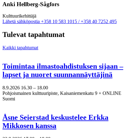
Anki Hellberg-Sågfors
Kulttuuri­kehittäjä
Sänd
Lähetä sähköpostia
+358 10 583 1015 / +358 40 7252 495
epost
till
Tulevat tapahtumat
anki.hellberg@nkk.org
Kaikki tapahtumat
Toimintaa ilmastoahdistuksen sijaan –
lapset ja nuoret suunnannäyttäjinä
8.9.2026
16.30 –
18.00
Pohjoismainen kulttuuripiste, Kaisaniemenkatu 9 + ONLINE
Suomi
Åsne Seierstad keskustelee Erkka
Mikkosen kanssa