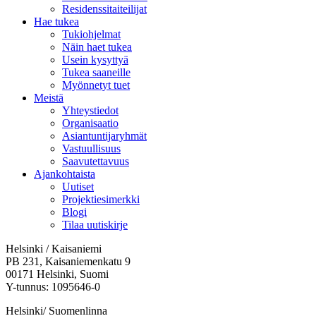
Residenssitaiteilijat
Hae tukea
Tukiohjelmat
Näin haet tukea
Usein kysyttyä
Tukea saaneille
Myönnetyt tuet
Meistä
Yhteystiedot
Organisaatio
Asiantuntijaryhmät
Vastuullisuus
Saavutettavuus
Ajankohtaista
Uutiset
Projektiesimerkki
Blogi
Tilaa uutiskirje
Helsinki / Kaisaniemi
PB 231, Kaisaniemenkatu 9
00171 Helsinki, Suomi
Y-tunnus: 1095646-0
Helsinki/ Suomenlinna