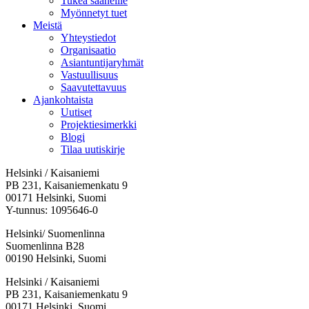
Tukea saaneille
Myönnetyt tuet
Meistä
Yhteystiedot
Organisaatio
Asiantuntijaryhmät
Vastuullisuus
Saavutettavuus
Ajankohtaista
Uutiset
Projektiesimerkki
Blogi
Tilaa uutiskirje
Helsinki / Kaisaniemi
PB 231, Kaisaniemenkatu 9
00171 Helsinki, Suomi
Y-tunnus: 1095646-0
Helsinki/ Suomenlinna
Suomenlinna B28
00190 Helsinki, Suomi
Facebook:
Instagram:
TikTok:
Youtube:
Vimeo:
Helsinki / Kaisaniemi
Avataan
Avataan
Avataan
Avataan
Avataan
PB 231, Kaisaniemenkatu 9
uuteen
uuteen
uuteen
uuteen
uuteen
00171 Helsinki, Suomi