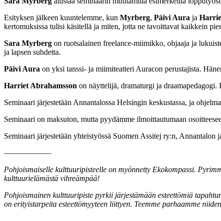
Sara Myrberg
alustaa seminaarin muutamilla esimerkeillä lopputyöstä
Esityksen jälkeen kuuntelemme, kun
Myrberg
,
Päivi Aura
ja
Harri
kertomuksissa tulisi käsitellä ja miten, jotta ne tavoittavat kaikkein pi
Sara Myrberg
on ruotsalainen freelance-miimikko, ohjaaja ja lukuist
ja lapsen suhdetta.
Päivi Aura
on yksi tanssi- ja miimiteatteri Auracon perustajista. Hän
Harriet Abrahamsson
on näyttelijä, dramaturgi ja draamapedagogi. H
Seminaari järjestetään Annantalossa Helsingin keskustassa, ja ohjelma
Seminaari on maksuton, mutta pyydämme ilmoittautumaan osoittees
Seminaari järjestetään yhteistyössä Suomen Assitej ry:n, Annantalon j
––––––––––––
Pohjoismaiselle kulttuuripisteelle on myönnetty Ekokompassi. Pyrimme
kulttuurielämästä vihreämpää!
Pohjoismainen kulttuuripiste pyrkii järjestämään esteettömiä tapahtum
on erityistarpeita esteettömyyteen liittyen. Teemme parhaamme niide