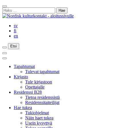
Siirry
Sulje
sisältöön
Haku:
haku
sv
fi
en
Etsi
Etsi
Etsi
Päävalikko
Sulje
päävalikko
Tapahtumat
Tulevat tapahtumat
Kirjasto
Tule kirjastoon
Opettajalle
Residenssi B28
Tietoa residenssistä
Residenssitaiteilijat
Hae tukea
Tukiohjelmat
Näin haet tukea
Usein kysyttyä