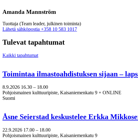
Amanda Mannström
Tuottaja (Team leader, julkinen toiminta)
Sänd
Lähetä sähköpostia
+358 10 583 1017
epost
till
Tulevat tapahtumat
amanda.mannstrom@nkk.org
Kaikki tapahtumat
Toimintaa ilmastoahdistuksen sijaan – lap
8.9.2026
16.30 –
18.00
Pohjoismainen kulttuuripiste, Kaisaniemenkatu 9 + ONLINE
Suomi
Åsne Seierstad keskustelee Erkka Mikkose
22.9.2026
17.00 –
18.00
Pohjoismainen kulttuuripiste, Kaisaniemenkatu 9