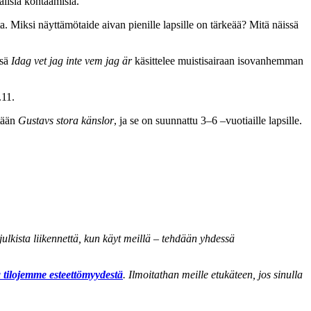
älisiä kohtaamisia.
esta. Miksi näyttämötaide aivan pienille lapsille on tärkeää? Mitä näissä
nsä
Idag vet jag inte vem jag är
käsittelee muistisairaan isovanhemman
.11.
tään
Gustavs stora känslor
, ja se on suunnattu 3–6 –vuotiaille lapsille.
lkista liikennettä, kun käyt meillä – tehdään yhdessä
a tilojemme esteettömyydestä
. Ilmoitathan meille etukäteen, jos sinulla