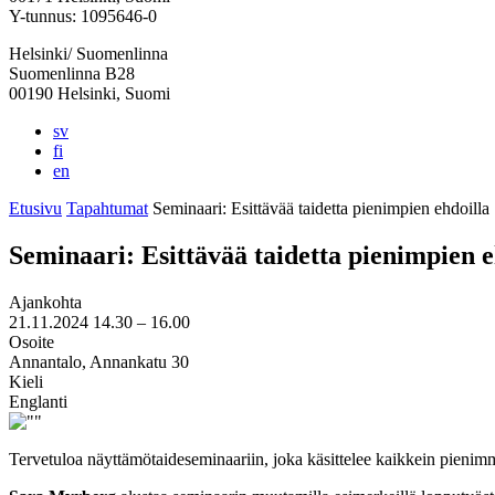
välilehteen
välilehteen
välilehteen
välilehteen
välilehteen
Y-tunnus: 1095646-0
Helsinki/ Suomenlinna
Suomenlinna B28
00190 Helsinki, Suomi
sv
fi
en
Etusivu
Tapahtumat
Seminaari: Esittävää taidetta pienimpien ehdoilla
Seminaari: Esittävää taidetta pienimpien e
Ajankohta
21.11.2024
14.30 –
16.00
Osoite
Annantalo, Annankatu 30
Kieli
Englanti
Tervetuloa näyttämötaideseminaariin, joka käsittelee kaikkein pienim