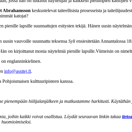
än, jossa hän on tutkinut näyttelijän ja kaikkein pienimpien katsojien v
et Abrahamsson
keskustelevat taiteellisista prosesseista ja taiteilijuud
enimmät katojat?
en pienille lapsille suunnattujen esitysten tekijä. Hänen uusin näytelmä
en uusin vauvoille suunnattu teksensa
Syli
ensiesitetään Annantalossa 18
än on kirjoittanut monia näytelmiä pienille lapsille.Viimeisin on nimel
 on englanninkielinen.
een
info@assitej.fi
.
a Pohjoismaisen kulttuuripisteen kanssa.
 pienempään hiilijalanjälkeen ja matkustamme harkitusti. Käytäthän ju
ia, joihin kaikki voivat osallistua. Löydät seuraavan linkin takaa
tieto
n huomioimiseksi.