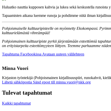
Haluatko nauttia kupposen kahvia ja lukea sekä keskustella runoista 
Tapaamisten aikana luemme runoja ja pohdimme niitä ilman kirjallisuust
Pohjoismaiselle kulttuuripisteelle on myönnetty Ekokompassi. Pyrimme
kulttuurielämästä vihreämpää!
Pohjoismainen kulttuuripiste pyrkii järjestämään esteettömiä tapahtum
on erityistarpeita esteettömyyteen liittyen. Teemme parhaamme niide
Tapahtuma Facebookissa
Avataan uuteen välilehteen
Minna Vuori
Kirjaston työntekijä (Pohjoismainen kirjallisuuspiiri, runokahvit, kieli
Lähetä sähköpostia
Sänd epost till minna.vuori@nkk.org
Tulevat tapahtumat
Kaikki tapahtumat