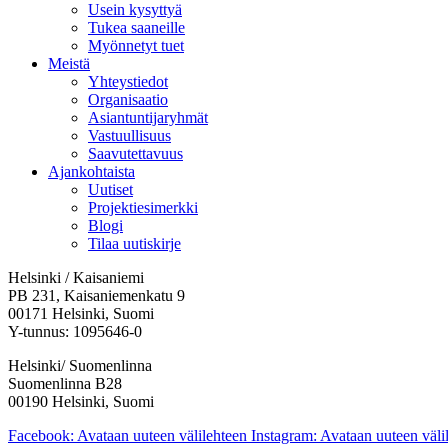
Usein kysyttyä
Tukea saaneille
Myönnetyt tuet
Meistä
Yhteystiedot
Organisaatio
Asiantuntijaryhmät
Vastuullisuus
Saavutettavuus
Ajankohtaista
Uutiset
Projektiesimerkki
Blogi
Tilaa uutiskirje
Helsinki / Kaisaniemi
PB 231, Kaisaniemenkatu 9
00171 Helsinki, Suomi
Y-tunnus: 1095646-0
Helsinki/ Suomenlinna
Suomenlinna B28
00190 Helsinki, Suomi
Facebook: Avataan uuteen välilehteen
Instagram: Avataan uuteen väli