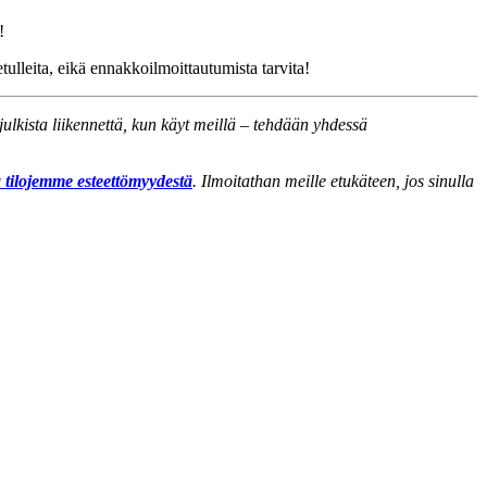
!
ulleita, eikä ennakkoilmoittautumista tarvita!
lkista liikennettä, kun käyt meillä – tehdään yhdessä
a tilojemme esteettömyydestä
. Ilmoitathan meille etukäteen, jos sinulla