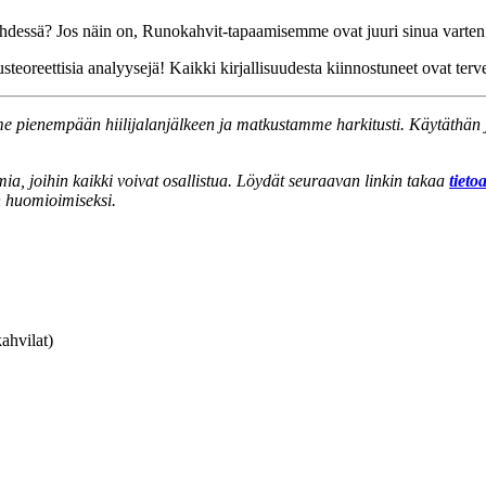
yhdessä? Jos näin on, Runokahvit-tapaamisemme ovat juuri sinua varten
eoreettisia analyysejä! Kaikki kirjallisuudesta kiinnostuneet ovat tervet
 pienempään hiilijalanjälkeen ja matkustamme harkitusti. Käytäthän ju
ia, joihin kaikki voivat osallistua. Löydät seuraavan linkin takaa
tieto
n huomioimiseksi.
kahvilat)