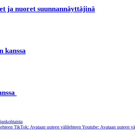
set ja nuoret suunnannäyttäjinä
n kanssa
kanssa
jankohtaista
lehteen
TikTok: Avataan uuteen välilehteen
Youtube: Avataan uuteen vä