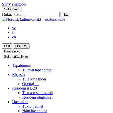
Siirry sisältöön
Sulje haku
Haku:
sv
fi
en
Etsi
Etsi
Etsi
Päävalikko
Sulje päävalikko
Tapahtumat
Tulevat tapahtumat
Kirjasto
Tule kirjastoon
Opettajalle
Residenssi B28
Tietoa residenssistä
Residenssitaiteilijat
Hae tukea
Tukiohjelmat
Näin haet tukea