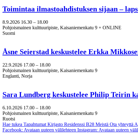
Toimintaa ilmastoahdistuksen sijaan – lap
8.9.2026
16.30 –
18.00
Pohjoismainen kulttuuripiste, Kaisaniemenkatu 9 + ONLINE
Suomi
Åsne Seierstad keskustelee Erkka Mikkose
22.9.2026
17.00 –
18.00
Pohjoismainen kulttuuripiste, Kaisaniemenkatu 9
Englanti, Norja
Sara Lundberg keskustelee Philip Teirin 
6.10.2026
17.00 –
18.00
Pohjoismainen kulttuuripiste, Kaisaniemenkatu 9
Ruotsi
Hae tukea
Tapahtumat
Kirjasto
Residenssi B28
Meistä
Ota yhteyttä
A
Facebook: Avataan uuteen välilehteen
Instagram: Avataan uuteen väli