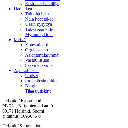
Residenssitaiteilijat
Hae tukea
Tukiohjelmat
Näin haet tukea
Usein kysyttyä
Tukea saaneille
Myönnetyt tuet
Meistä
Yhteystiedot
Organisaatio
Asiantuntijaryhmät
Vastuullisuus
Saavutettavuus
Ajankohtaista
Uutiset
Projektiesimerkki
Blogi
Tilaa uutiskirje
Helsinki / Kaisaniemi
PB 231, Kaisaniemenkatu 9
00171 Helsinki, Suomi
Y-tunnus: 1095646-0
Helsinki/ Suomenlinna