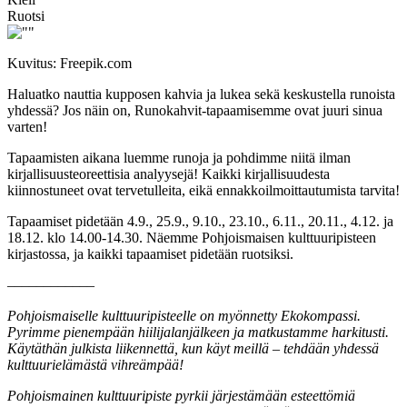
Ruotsi
Kuvitus: Freepik.com
Haluatko nauttia kupposen kahvia ja lukea sekä keskustella runoista
yhdessä? Jos näin on, Runokahvit-tapaamisemme ovat juuri sinua
varten!
Tapaamisten aikana luemme runoja ja pohdimme niitä ilman
kirjallisuusteoreettisia analyysejä! Kaikki kirjallisuudesta
kiinnostuneet ovat tervetulleita, eikä ennakkoilmoittautumista tarvita!
Tapaamiset pidetään 4.9., 25.9., 9.10., 23.10., 6.11., 20.11., 4.12. ja
18.12. klo 14.00-14.30. Näemme Pohjoismaisen kulttuuripisteen
kirjastossa, ja kaikki tapaamiset pidetään ruotsiksi.
––––––––––––
Pohjoismaiselle kulttuuripisteelle on myönnetty Ekokompassi.
Pyrimme pienempään hiilijalanjälkeen ja matkustamme harkitusti.
Käytäthän julkista liikennettä, kun käyt meillä – tehdään yhdessä
kulttuurielämästä vihreämpää!
Pohjoismainen kulttuuripiste pyrkii järjestämään esteettömiä