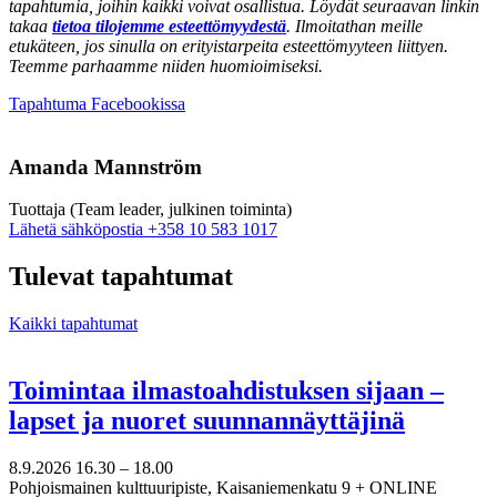
tapahtumia, joihin kaikki voivat osallistua. Löydät seuraavan linkin
takaa
tietoa tilojemme esteettömyydestä
. Ilmoitathan meille
etukäteen, jos sinulla on erityistarpeita esteettömyyteen liittyen.
Teemme parhaamme niiden huomioimiseksi.
Avataan
Tapahtuma Facebookissa
uuteen
välilehteen
Amanda Mannström
Tuottaja (Team leader, julkinen toiminta)
Sänd
Lähetä sähköpostia
+358 10 583 1017
epost
till
Tulevat tapahtumat
amanda.mannstrom@nkk.org
Kaikki tapahtumat
Toimintaa ilmastoahdistuksen sijaan –
lapset ja nuoret suunnannäyttäjinä
8.9.2026
16.30 –
18.00
Pohjoismainen kulttuuripiste, Kaisaniemenkatu 9 + ONLINE