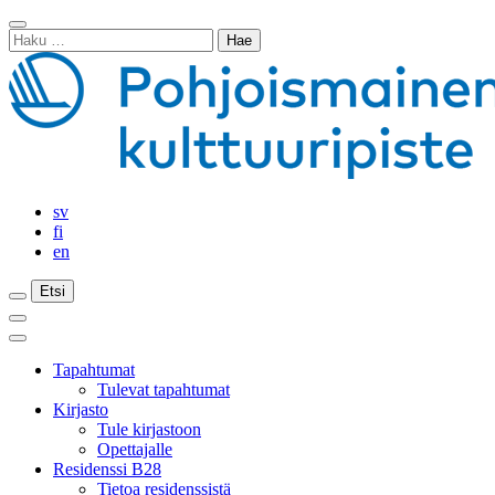
Siirry
Sulje
sisältöön
Haku:
haku
sv
fi
en
Etsi
Etsi
Etsi
Päävalikko
Sulje
päävalikko
Tapahtumat
Tulevat tapahtumat
Kirjasto
Tule kirjastoon
Opettajalle
Residenssi B28
Tietoa residenssistä