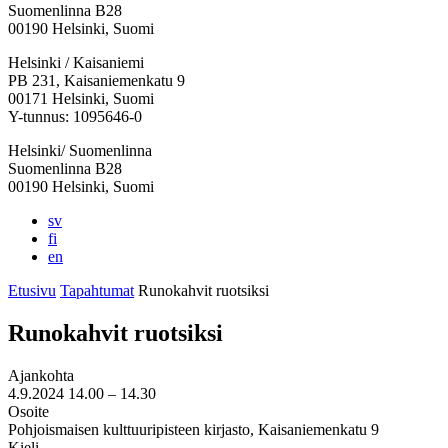
Suomenlinna B28
00190 Helsinki, Suomi
Facebook:
Instagram:
TikTok:
Youtube:
Vimeo:
Helsinki / Kaisaniemi
Avataan
Avataan
Avataan
Avataan
Avataan
PB 231, Kaisaniemenkatu 9
uuteen
uuteen
uuteen
uuteen
uuteen
00171 Helsinki, Suomi
välilehteen
välilehteen
välilehteen
välilehteen
välilehteen
Y-tunnus: 1095646-0
Helsinki/ Suomenlinna
Suomenlinna B28
00190 Helsinki, Suomi
sv
fi
en
Etusivu
Tapahtumat
Runokahvit ruotsiksi
Runokahvit ruotsiksi
Ajankohta
4.9.2024
14.00 –
14.30
Osoite
Pohjoismaisen kulttuuripisteen kirjasto, Kaisaniemenkatu 9
Kieli