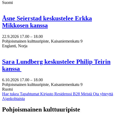
Suomi
Åsne Seierstad keskustelee Erkka
Mikkosen kanssa
22.9.2026
17.00 –
18.00
Pohjoismainen kulttuuripiste, Kaisaniemenkatu 9
Englanti, Norja
Sara Lundberg keskustelee Philip Teirin
kanssa
6.10.2026
17.00 –
18.00
Pohjoismainen kulttuuripiste, Kaisaniemenkatu 9
Ruotsi
Hae tukea
Tapahtumat
Kirjasto
Residenssi B28
Meistä
Ota yhteyttä
Ajankohtaista
Facebook:
Instagram:
TikTok:
Youtube:
Vimeo:
Pohjoismainen kulttuuripiste
Avataan
Avataan
Avataan
Avataan
Avataan