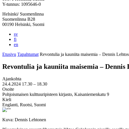
välilehteen
välilehteen
välilehteen
välilehteen
välilehteen
Y-tunnus: 1095646-0
Helsinki/ Suomenlinna
Suomenlinna B28
00190 Helsinki, Suomi
sv
fi
en
Etusivu
Tapahtumat
Revontulia ja kauniita maisemia – Dennis Lehto
Revontulia ja kauniita maisemia – Dennis
Ajankohta
24.4.2024
17.30 –
18.30
Osoite
Pohjoismaisen kulttuuripisteen kirjasto, Kaisaniemenkatu 9
Kieli
Englanti, Ruotsi, Suomi
Kuva: Dennis Lehtonen