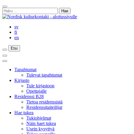
Siirry
Sulje
sisältöön
Haku:
haku
sv
fi
en
Etsi
Etsi
Etsi
Päävalikko
Sulje
päävalikko
Tapahtumat
Tulevat tapahtumat
Kirjasto
Tule kirjastoon
Opettajalle
Residenssi B28
Tietoa residenssistä
Residenssitaiteilijat
Hae tukea
Tukiohjelmat
Näin haet tukea
Usein kysyttyä