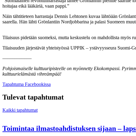
”Suomalainen revontuliharrastaja lähtee Grönlannin pienille saarille t
hoitajaa eikä lääkäriä, vaan pappi.”
Näin tähtitieteen harrastaja Dennis Lehtonen kuvaa lähtöään Grönlantii
saarella. Hän lähti Grönlantiin Nordjobbarina ja palasi Suomeen muut
Tilaisuus pidetään suomeksi, mutta keskustelu on mahdollista myös ruo
Tilaisuuden järjestävät yhteistyössä UPPIK – ystävyysseura Suomi-Grö
––––––––––––
Pohjoismaiselle kulttuuripisteelle on myönnetty Ekokompassi. Pyrimme
kulttuurielämästä vihreämpää!
Avataan
Tapahtuma Facebookissa
uuteen
välilehteen
Tulevat tapahtumat
Kaikki tapahtumat
Toimintaa ilmastoahdistuksen sijaan – lap