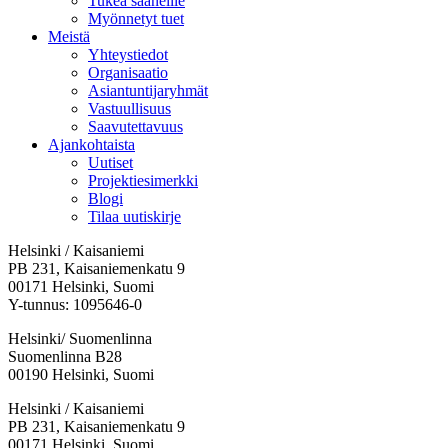
Tukea saaneille
Myönnetyt tuet
Meistä
Yhteystiedot
Organisaatio
Asiantuntijaryhmät
Vastuullisuus
Saavutettavuus
Ajankohtaista
Uutiset
Projektiesimerkki
Blogi
Tilaa uutiskirje
Helsinki / Kaisaniemi
PB 231, Kaisaniemenkatu 9
00171 Helsinki, Suomi
Y-tunnus: 1095646-0
Helsinki/ Suomenlinna
Suomenlinna B28
00190 Helsinki, Suomi
Facebook:
Instagram:
TikTok:
Youtube:
Vimeo:
Helsinki / Kaisaniemi
Avataan
Avataan
Avataan
Avataan
Avataan
PB 231, Kaisaniemenkatu 9
uuteen
uuteen
uuteen
uuteen
uuteen
00171 Helsinki, Suomi