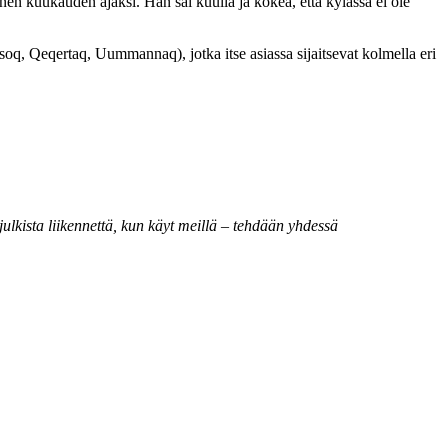
nen kuukauden ajaksi. Hän sai kuulla ja kokea, että kylässä ei ole
tsoq, Qeqertaq, Uummannaq), jotka itse asiassa sijaitsevat kolmella eri
lkista liikennettä, kun käyt meillä – tehdään yhdessä