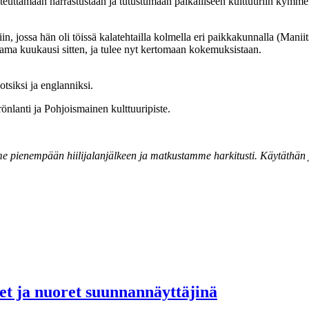
oteuttamaan harrastustaan ja tutustumaan paikalliseen kulttuuriin kymme
n, jossa hän oli töissä kalatehtailla kolmella eri paikkakunnalla (Manii
ama kuukausi sitten, ja tulee nyt kertomaan kokemuksistaan.
tsiksi ja englanniksi.
nlanti ja Pohjoismainen kulttuuripiste.
 pienempään hiilijalanjälkeen ja matkustamme harkitusti. Käytäthän ju
set ja nuoret suunnannäyttäjinä