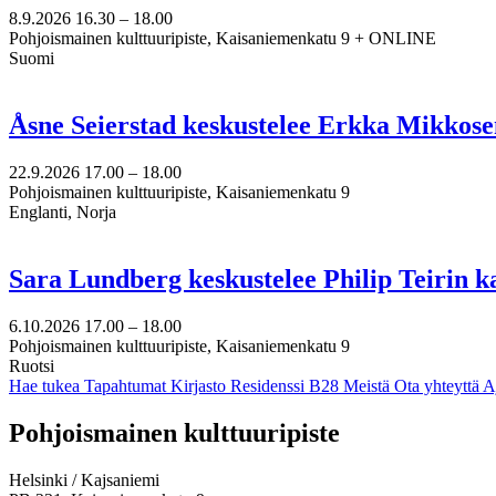
8.9.2026
16.30 –
18.00
Pohjoismainen kulttuuripiste, Kaisaniemenkatu 9 + ONLINE
Suomi
Åsne Seierstad keskustelee Erkka Mikkose
22.9.2026
17.00 –
18.00
Pohjoismainen kulttuuripiste, Kaisaniemenkatu 9
Englanti, Norja
Sara Lundberg keskustelee Philip Teirin 
6.10.2026
17.00 –
18.00
Pohjoismainen kulttuuripiste, Kaisaniemenkatu 9
Ruotsi
Hae tukea
Tapahtumat
Kirjasto
Residenssi B28
Meistä
Ota yhteyttä
A
Facebook:
Instagram:
TikTok:
Youtube:
Vimeo:
Pohjoismainen kulttuuripiste
Avataan
Avataan
Avataan
Avataan
Avataan
uuteen
uuteen
uuteen
uuteen
uuteen
Helsinki / Kajsaniemi
välilehteen
välilehteen
välilehteen
välilehteen
välilehteen