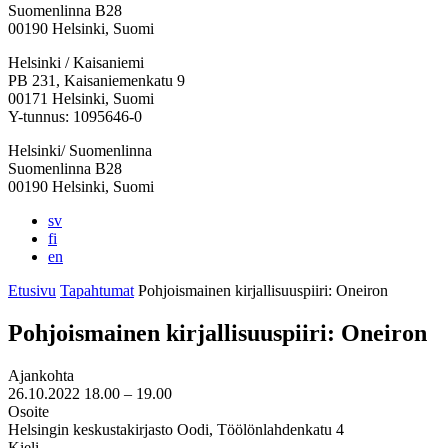
Suomenlinna B28
00190 Helsinki, Suomi
Facebook:
Instagram:
TikTok:
Youtube:
Vimeo:
Helsinki / Kaisaniemi
Avataan
Avataan
Avataan
Avataan
Avataan
PB 231, Kaisaniemenkatu 9
uuteen
uuteen
uuteen
uuteen
uuteen
00171 Helsinki, Suomi
välilehteen
välilehteen
välilehteen
välilehteen
välilehteen
Y-tunnus: 1095646-0
Helsinki/ Suomenlinna
Suomenlinna B28
00190 Helsinki, Suomi
sv
fi
en
Etusivu
Tapahtumat
Pohjois­mainen kirjallisuus­piiri: Oneiron
Pohjois­mainen kirjallisuus­piiri: Oneiron
Ajankohta
26.10.2022
18.00 –
19.00
Osoite
Helsingin keskustakirjasto Oodi, Töölönlahdenkatu 4
Kieli