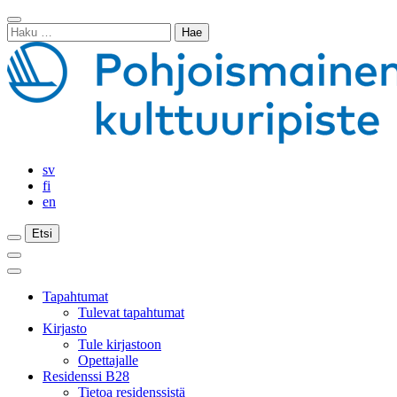
Siirry
Sulje
sisältöön
Haku:
haku
sv
fi
en
Etsi
Etsi
Etsi
Päävalikko
Sulje
päävalikko
Tapahtumat
Tulevat tapahtumat
Kirjasto
Tule kirjastoon
Opettajalle
Residenssi B28
Tietoa residenssistä