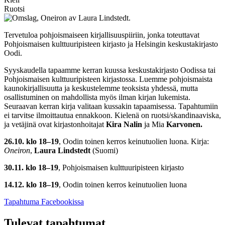
Ruotsi
Tervetuloa pohjoismaiseen kirjallisuuspiiriin, jonka toteuttavat
Pohjoismaisen kulttuuripisteen kirjasto ja Helsingin keskustakirjasto
Oodi.
Syyskaudella tapaamme kerran kuussa keskustakirjasto Oodissa tai
Pohjoismaisen kulttuuripisteen kirjastossa. Luemme pohjoismaista
kaunokirjallisuutta ja keskustelemme teoksista yhdessä, mutta
osallistuminen on mahdollista myös ilman kirjan lukemista.
Seuraavan kerran kirja valitaan kussakin tapaamisessa. Tapahtumiin
ei tarvitse ilmoittautua ennakkoon. Kielenä on ruotsi/skandinaaviska,
ja vetäjinä ovat kirjastonhoitajat
Kira Nalin
ja Mia
Karvonen.
26.10. klo 18–19
, Oodin toinen kerros keinutuolien luona. Kirja:
Oneiron
,
Laura Lindstedt
(Suomi)
30.11. klo 18–19
, Pohjoismaisen kulttuuripisteen kirjasto
14.12. klo 18–19
, Oodin toinen kerros keinutuolien luona
Avataan
Tapahtuma Facebookissa
uuteen
välilehteen
Tulevat tapahtumat