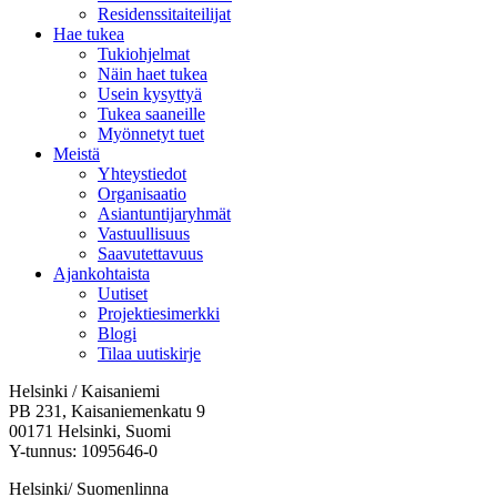
Residenssitaiteilijat
Hae tukea
Tukiohjelmat
Näin haet tukea
Usein kysyttyä
Tukea saaneille
Myönnetyt tuet
Meistä
Yhteystiedot
Organisaatio
Asiantuntijaryhmät
Vastuullisuus
Saavutettavuus
Ajankohtaista
Uutiset
Projektiesimerkki
Blogi
Tilaa uutiskirje
Helsinki / Kaisaniemi
PB 231, Kaisaniemenkatu 9
00171 Helsinki, Suomi
Y-tunnus: 1095646-0
Helsinki/ Suomenlinna