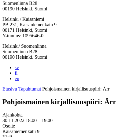
Suomenlinna B28
00190 Helsinki, Suomi
Facebook:
Instagram:
TikTok:
Youtube:
Vimeo:
Helsinki / Kaisaniemi
Avataan
Avataan
Avataan
Avataan
Avataan
PB 231, Kaisaniemenkatu 9
uuteen
uuteen
uuteen
uuteen
uuteen
00171 Helsinki, Suomi
välilehteen
välilehteen
välilehteen
välilehteen
välilehteen
Y-tunnus: 1095646-0
Helsinki/ Suomenlinna
Suomenlinna B28
00190 Helsinki, Suomi
sv
fi
en
Etusivu
Tapahtumat
Pohjois­mainen kirjallisuus­piiri: Ärr
Pohjois­mainen kirjallisuus­piiri: Ärr
Ajankohta
30.11.2022
18.00 –
19.00
Osoite
Kaisaniemenkatu 9
Kieli