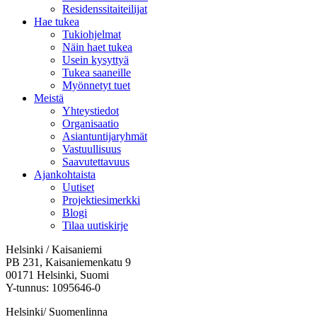
Residenssitaiteilijat
Hae tukea
Tukiohjelmat
Näin haet tukea
Usein kysyttyä
Tukea saaneille
Myönnetyt tuet
Meistä
Yhteystiedot
Organisaatio
Asiantuntijaryhmät
Vastuullisuus
Saavutettavuus
Ajankohtaista
Uutiset
Projektiesimerkki
Blogi
Tilaa uutiskirje
Helsinki / Kaisaniemi
PB 231, Kaisaniemenkatu 9
00171 Helsinki, Suomi
Y-tunnus: 1095646-0
Helsinki/ Suomenlinna