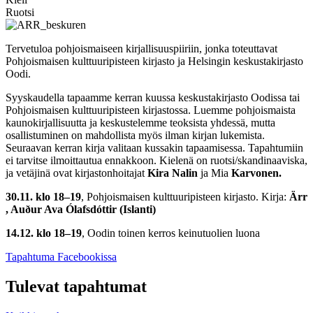
Ruotsi
Tervetuloa pohjoismaiseen kirjallisuuspiiriin, jonka toteuttavat
Pohjoismaisen kulttuuripisteen kirjasto ja Helsingin keskustakirjasto
Oodi.
Syyskaudella tapaamme kerran kuussa keskustakirjasto Oodissa tai
Pohjoismaisen kulttuuripisteen kirjastossa. Luemme pohjoismaista
kaunokirjallisuutta ja keskustelemme teoksista yhdessä, mutta
osallistuminen on mahdollista myös ilman kirjan lukemista.
Seuraavan kerran kirja valitaan kussakin tapaamisessa. Tapahtumiin
ei tarvitse ilmoittautua ennakkoon. Kielenä on ruotsi/skandinaaviska,
ja vetäjinä ovat kirjastonhoitajat
Kira Nalin
ja Mia
Karvonen.
30.11. klo 18–19
, Pohjoismaisen kulttuuripisteen kirjasto. Kirja:
Ärr
, Auður Ava Ólafsdóttir (Islanti)
14.12. klo 18–19
, Oodin toinen kerros keinutuolien luona
Avataan
Tapahtuma Facebookissa
uuteen
välilehteen
Tulevat tapahtumat