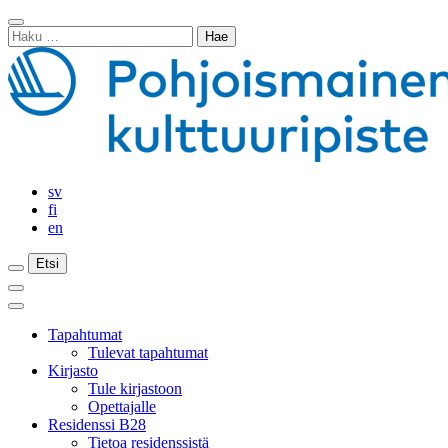
Siirry
Sulje
sisältöön
Haku:
haku
sv
fi
en
Etsi
Etsi
Etsi
Päävalikko
Sulje
päävalikko
Tapahtumat
Tulevat tapahtumat
Kirjasto
Tule kirjastoon
Opettajalle
Residenssi B28
Tietoa residenssistä