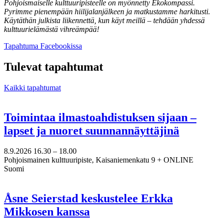
Pohjoismaiselle kulttuuripisteelle on myönnetty Ekokompassi.
Pyrimme pienempään hiilijalanjälkeen ja matkustamme harkitusti.
Käytäthän julkista liikennettä, kun käyt meillä – tehdään yhdessä
kulttuurielämästä vihreämpää!
Avataan
Tapahtuma Facebookissa
uuteen
välilehteen
Tulevat tapahtumat
Kaikki tapahtumat
Toimintaa ilmastoahdistuksen sijaan –
lapset ja nuoret suunnannäyttäjinä
8.9.2026
16.30 –
18.00
Pohjoismainen kulttuuripiste, Kaisaniemenkatu 9 + ONLINE
Suomi
Åsne Seierstad keskustelee Erkka
Mikkosen kanssa