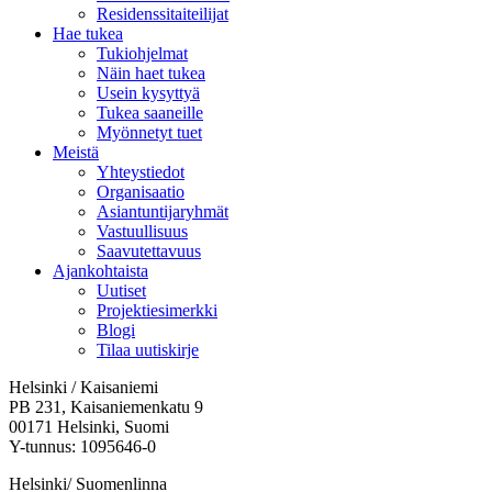
Residenssitaiteilijat
Hae tukea
Tukiohjelmat
Näin haet tukea
Usein kysyttyä
Tukea saaneille
Myönnetyt tuet
Meistä
Yhteystiedot
Organisaatio
Asiantuntijaryhmät
Vastuullisuus
Saavutettavuus
Ajankohtaista
Uutiset
Projektiesimerkki
Blogi
Tilaa uutiskirje
Helsinki / Kaisaniemi
PB 231, Kaisaniemenkatu 9
00171 Helsinki, Suomi
Y-tunnus: 1095646-0
Helsinki/ Suomenlinna