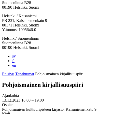
Suomenlinna B28
00190 Helsinki, Suomi
Facebook:
Instagram:
TikTok:
Youtube:
Vimeo:
Helsinki / Kaisaniemi
Avataan
Avataan
Avataan
Avataan
Avataan
PB 231, Kaisaniemenkatu 9
uuteen
uuteen
uuteen
uuteen
uuteen
00171 Helsinki, Suomi
välilehteen
välilehteen
välilehteen
välilehteen
välilehteen
Y-tunnus: 1095646-0
Helsinki/ Suomenlinna
Suomenlinna B28
00190 Helsinki, Suomi
sv
fi
en
Etusivu
Tapahtumat
Pohjois­mainen kirjallisuus­piiri
Pohjois­mainen kirjallisuus­piiri
Ajankohta
13.12.2023
18.00 –
19.00
Osoite
Pohjoismaisen kulttuuripisteen kirjasto, Kaisaniemenkatu 9
Kieli