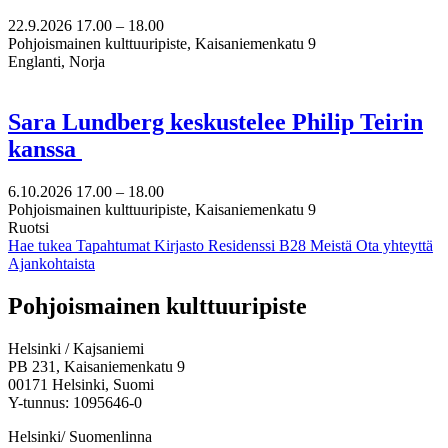
22.9.2026
17.00 –
18.00
Pohjoismainen kulttuuripiste, Kaisaniemenkatu 9
Englanti, Norja
Sara Lundberg keskustelee Philip Teirin
kanssa
6.10.2026
17.00 –
18.00
Pohjoismainen kulttuuripiste, Kaisaniemenkatu 9
Ruotsi
Hae tukea
Tapahtumat
Kirjasto
Residenssi B28
Meistä
Ota yhteyttä
Ajankohtaista
Facebook:
Instagram:
TikTok:
Youtube:
Vimeo:
Pohjoismainen kulttuuripiste
Avataan
Avataan
Avataan
Avataan
Avataan
uuteen
uuteen
uuteen
uuteen
uuteen
Helsinki / Kajsaniemi
välilehteen
välilehteen
välilehteen
välilehteen
välilehteen
PB 231, Kaisaniemenkatu 9
00171 Helsinki, Suomi
Y-tunnus: 1095646-0
Helsinki/ Suomenlinna