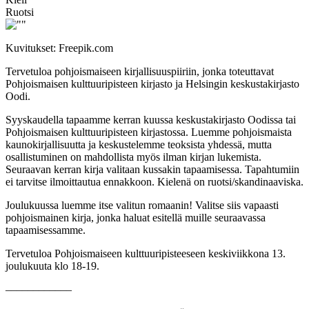
Ruotsi
Kuvitukset: Freepik.com
Tervetuloa pohjoismaiseen kirjallisuuspiiriin, jonka toteuttavat
Pohjoismaisen kulttuuripisteen kirjasto ja Helsingin keskustakirjasto
Oodi.
Syyskaudella tapaamme kerran kuussa keskustakirjasto Oodissa tai
Pohjoismaisen kulttuuripisteen kirjastossa. Luemme pohjoismaista
kaunokirjallisuutta ja keskustelemme teoksista yhdessä, mutta
osallistuminen on mahdollista myös ilman kirjan lukemista.
Seuraavan kerran kirja valitaan kussakin tapaamisessa. Tapahtumiin
ei tarvitse ilmoittautua ennakkoon. Kielenä on ruotsi/skandinaaviska.
Joulukuussa luemme itse valitun romaanin! Valitse siis vapaasti
pohjoismainen kirja, jonka haluat esitellä muille seuraavassa
tapaamisessamme.
Tervetuloa Pohjoismaiseen kulttuuripisteeseen keskiviikkona 13.
joulukuuta klo 18-19.
––––––––––––