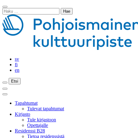
Siirry
Sulje
sisältöön
Haku:
haku
sv
fi
en
Etsi
Etsi
Etsi
Päävalikko
Sulje
päävalikko
Tapahtumat
Tulevat tapahtumat
Kirjasto
Tule kirjastoon
Opettajalle
Residenssi B28
Tietoa residenssistä