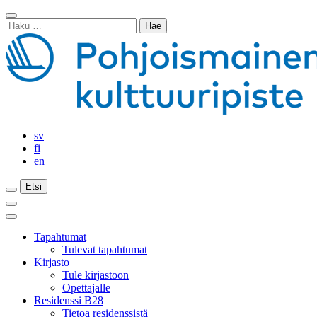
Siirry
Sulje
sisältöön
Haku:
haku
sv
fi
en
Etsi
Etsi
Etsi
Päävalikko
Sulje
päävalikko
Tapahtumat
Tulevat tapahtumat
Kirjasto
Tule kirjastoon
Opettajalle
Residenssi B28
Tietoa residenssistä