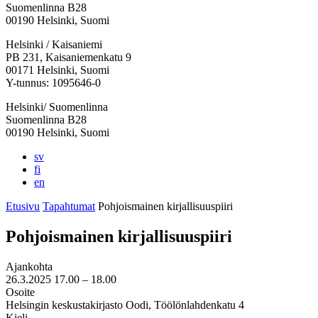
Suomenlinna B28
00190 Helsinki, Suomi
Facebook:
Instagram:
TikTok:
Youtube:
Vimeo:
Helsinki / Kaisaniemi
Avataan
Avataan
Avataan
Avataan
Avataan
PB 231, Kaisaniemenkatu 9
uuteen
uuteen
uuteen
uuteen
uuteen
00171 Helsinki, Suomi
välilehteen
välilehteen
välilehteen
välilehteen
välilehteen
Y-tunnus: 1095646-0
Helsinki/ Suomenlinna
Suomenlinna B28
00190 Helsinki, Suomi
sv
fi
en
Etusivu
Tapahtumat
Pohjoismainen kirjallisuuspiiri
Pohjoismainen kirjallisuuspiiri
Ajankohta
26.3.2025
17.00 –
18.00
Osoite
Helsingin keskustakirjasto Oodi, Töölönlahdenkatu 4
Kieli