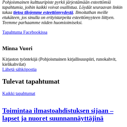
Pohjoismainen kulttuuripiste pyrkii järjestämään esteettömiä
tapahtumia, joihin kaikki voivat osallistua. Löydät seuraavan linkin
takaa
tietoa tilojemme esteettömyydestä
. Ilmoitathan meille
etukäteen, jos sinulla on erityistarpeita esteettömyyteen liittyen.
Teemme parhaamme niiden huomioimiseksi.
Avataan
Tapahtuma Facebookissa
uuteen
välilehteen
Minna Vuori
Kirjaston työntekijä (Pohjoismainen kirjallisuuspiiri, runokahvit,
kielikahvilat)
Sänd
Lähetä sähköpostia
epost
till
Tulevat tapahtumat
minna.vuori@nkk.org
Kaikki tapahtumat
Toimintaa ilmastoahdistuksen sijaan –
lapset ja nuoret suunnannäyttäjinä