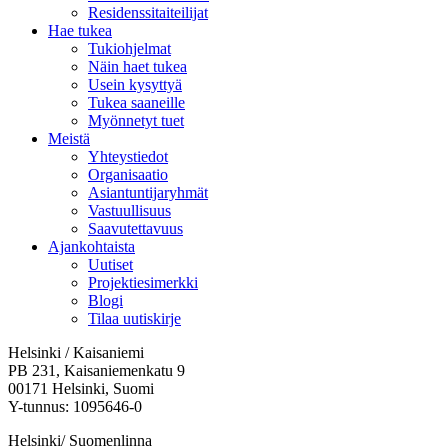
Residenssitaiteilijat
Hae tukea
Tukiohjelmat
Näin haet tukea
Usein kysyttyä
Tukea saaneille
Myönnetyt tuet
Meistä
Yhteystiedot
Organisaatio
Asiantuntijaryhmät
Vastuullisuus
Saavutettavuus
Ajankohtaista
Uutiset
Projektiesimerkki
Blogi
Tilaa uutiskirje
Helsinki / Kaisaniemi
PB 231, Kaisaniemenkatu 9
00171 Helsinki, Suomi
Y-tunnus: 1095646-0
Helsinki/ Suomenlinna