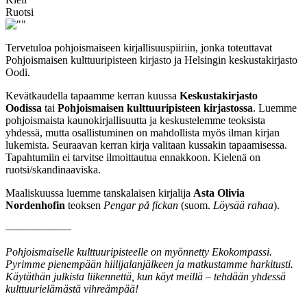
Ruotsi
Tervetuloa pohjoismaiseen kirjallisuuspiiriin, jonka toteuttavat
Pohjoismaisen kulttuuripisteen kirjasto ja Helsingin keskustakirjasto
Oodi.
Kevätkaudella tapaamme kerran kuussa
Keskustakirjasto
Oodissa
tai
Pohjoismaisen kulttuuripisteen kirjastossa
. Luemme
pohjoismaista kaunokirjallisuutta ja keskustelemme teoksista
yhdessä, mutta osallistuminen on mahdollista myös ilman kirjan
lukemista. Seuraavan kerran kirja valitaan kussakin tapaamisessa.
Tapahtumiin ei tarvitse ilmoittautua ennakkoon. Kielenä on
ruotsi/skandinaaviska.
Maaliskuussa luemme tanskalaisen kirjalija
Asta Olivia
Nordenhofin
teoksen
Pengar på fickan
(suom.
Löysää rahaa
).
––––––––––––
Pohjoismaiselle kulttuuripisteelle on myönnetty Ekokompassi.
Pyrimme pienempään hiilijalanjälkeen ja matkustamme harkitusti.
Käytäthän julkista liikennettä, kun käyt meillä – tehdään yhdessä
kulttuurielämästä vihreämpää!