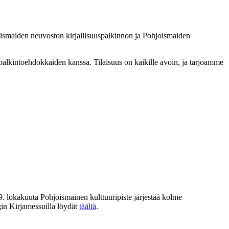
joismaiden neuvoston kirjallisuuspalkinnon ja Pohjoismaiden
a palkintoehdokkaiden kanssa. Tilaisuus on kaikille avoin, ja tarjoamme
9. lokakuuta Pohjoismainen kulttuuripiste järjestää kolme
gin Kirjamessuilla löydät
täältä
.