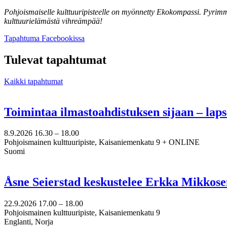
Pohjoismaiselle kulttuuripisteelle on myönnetty Ekokompassi. Pyrimme
kulttuurielämästä vihreämpää!
Avataan
Tapahtuma Facebookissa
uuteen
välilehteen
Tulevat tapahtumat
Kaikki tapahtumat
Toimintaa ilmastoahdistuksen sijaan – lap
8.9.2026
16.30 –
18.00
Pohjoismainen kulttuuripiste, Kaisaniemenkatu 9 + ONLINE
Suomi
Åsne Seierstad keskustelee Erkka Mikkose
22.9.2026
17.00 –
18.00
Pohjoismainen kulttuuripiste, Kaisaniemenkatu 9
Englanti, Norja