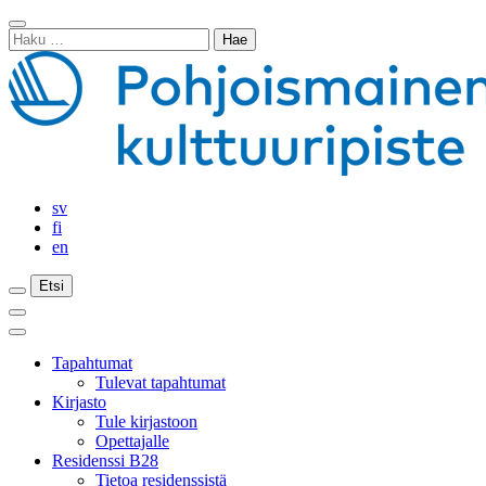
Siirry
Sulje
sisältöön
Haku:
haku
sv
fi
en
Etsi
Etsi
Etsi
Päävalikko
Sulje
päävalikko
Tapahtumat
Tulevat tapahtumat
Kirjasto
Tule kirjastoon
Opettajalle
Residenssi B28
Tietoa residenssistä