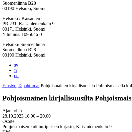
Suomenlinna B28
00190 Helsinki, Suomi
Facebook:
Instagram:
TikTok:
Youtube:
Vimeo:
Helsinki / Kaisaniemi
Avataan
Avataan
Avataan
Avataan
Avataan
PB 231, Kaisaniemenkatu 9
uuteen
uuteen
uuteen
uuteen
uuteen
00171 Helsinki, Suomi
välilehteen
välilehteen
välilehteen
välilehteen
välilehteen
Y-tunnus: 1095646-0
Helsinki/ Suomenlinna
Suomenlinna B28
00190 Helsinki, Suomi
sv
fi
en
Etusivu
Tapahtumat
Pohjoismainen kirjallisuusilta Pohjoismaisella kult
Pohjoismainen kirjallisuusilta Pohjoismaise
Ajankohta
28.10.2023
18.00 –
20.00
Osoite
Pohjoismaisen kulttuuripisteen kirjasto, Kaisaniemenkatu 9
Kieli