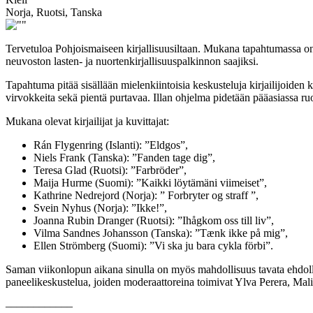
Norja, Ruotsi, Tanska
Tervetuloa Pohjoismaiseen kirjallisuusiltaan. Mukana tapahtumassa on 
neuvoston lasten- ja nuortenkirjallisuuspalkinnon saajiksi.
Tapahtuma pitää sisällään mielenkiintoisia keskusteluja kirjailijoiden 
virvokkeita sekä pientä purtavaa. Illan ohjelma pidetään pääasiassa ruo
Mukana olevat kirjailijat ja kuvittajat:
Rán Flygenring (Islanti): ”Eldgos”,
Niels Frank (Tanska): ”Fanden tage dig”,
Teresa Glad (Ruotsi): ”Farbröder”,
Maija Hurme (Suomi): ”Kaikki löytämäni viimeiset”,
Kathrine Nedrejord (Norja): ” Forbryter og straff ”,
Svein Nyhus (Norja): ”Ikke!”,
Joanna Rubin Dranger (Ruotsi): ”Ihågkom oss till liv”,
Vilma Sandnes Johansson (Tanska): ”Tænk ikke på mig”,
Ellen Strömberg (Suomi): ”Vi ska ju bara cykla förbi”.
Saman viikonlopun aikana sinulla on myös mahdollisuus tavata ehdolla o
paneelikeskustelua, joiden moderaattoreina toimivat Ylva Perera, Mal
––––––––––––