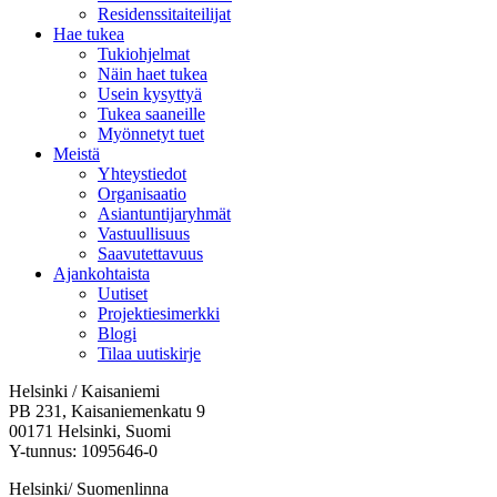
Residenssitaiteilijat
Hae tukea
Tukiohjelmat
Näin haet tukea
Usein kysyttyä
Tukea saaneille
Myönnetyt tuet
Meistä
Yhteystiedot
Organisaatio
Asiantuntijaryhmät
Vastuullisuus
Saavutettavuus
Ajankohtaista
Uutiset
Projektiesimerkki
Blogi
Tilaa uutiskirje
Helsinki / Kaisaniemi
PB 231, Kaisaniemenkatu 9
00171 Helsinki, Suomi
Y-tunnus: 1095646-0
Helsinki/ Suomenlinna