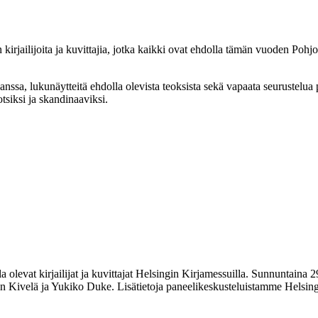
kirjailijoita ja kuvittajia, jotka kaikki ovat ehdolla tämän vuoden Poh
kanssa, lukunäytteitä ehdolla olevista teoksista sekä vapaata seurustelu
tsiksi ja skandinaaviksi.
levat kirjailijat ja kuvittajat Helsingin Kirjamessuilla. Sunnuntaina 2
in Kivelä ja Yukiko Duke. Lisätietoja paneelikeskusteluistamme Helsin