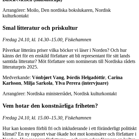
Arrangörer: Moilo, Den nordiska bokslukaren, Nordisk
kulturkontakt
Smal litteratur och priskultur
Fredag 24.10, kl. 14.30–15.00, Fiskehamnen
Påverkar litterära priser vilka böcker vi läser i Norden? Och hur
känns det för en enskild författare att bli representant för sitt lands
samtida litteratur? Möt författare som nominerats till Nordiska rådets
litteraturpris 2025.
Medverkande:
Vónbjørt Vang
,
Þórdís Helgadóttir
,
Carina
Karlsson
,
Milja Sarkola
,
Ylva Perera (intervjuare)
Arrangörer: Nordiska ministerrådet, Nordisk kulturkontakt
Vem hotar den konstnärliga friheten?
Fredag 24.10, kl. 15.00–15.30, Fiskehamnen
Hur kan konsten förbli fri och inkluderande i ett föränderligt politiskt
klimat? En ny rapport visar ökade hot mot konstnärer och författare i