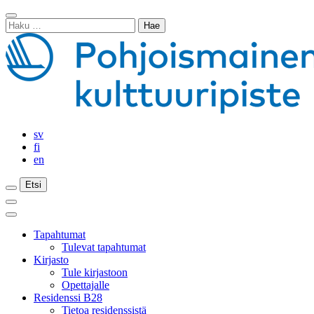
Siirry
Sulje
sisältöön
Haku:
haku
sv
fi
en
Etsi
Etsi
Etsi
Päävalikko
Sulje
päävalikko
Tapahtumat
Tulevat tapahtumat
Kirjasto
Tule kirjastoon
Opettajalle
Residenssi B28
Tietoa residenssistä