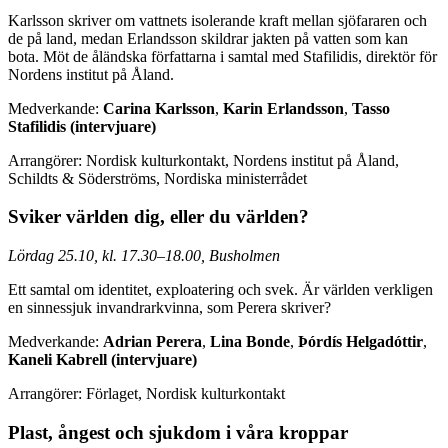
Karlsson skriver om vattnets isolerande kraft mellan sjöfararen och
de på land, medan Erlandsson skildrar jakten på vatten som kan
bota. Möt de åländska författarna i samtal med Stafilidis, direktör för
Nordens institut på Åland.
Medverkande:
Carina Karlsson
,
Karin Erlandsson
,
Tasso
Stafilidis (intervjuare)
Arrangörer: Nordisk kulturkontakt, Nordens institut på Åland,
Schildts & Söderströms, Nordiska ministerrådet
Sviker världen dig, eller du världen?
Lördag 25.10, kl. 17.30–18.00, Busholmen
Ett samtal om identitet, exploatering och svek. Är världen verkligen
en sinnessjuk invandrarkvinna, som Perera skriver?
Medverkande:
Adrian Perera
,
Lina Bonde
,
Þórdís Helgadóttir
,
Kaneli Kabrell (intervjuare)
Arrangörer: Förlaget, Nordisk kulturkontakt
Plast, ångest och sjukdom i våra kroppar