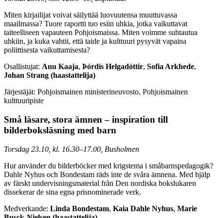
Miten kirjailijat voivat säilyttää luovuutensa muuttuvassa
maailmassa? Tuore raportti tuo esiin uhkia, jotka vaikuttavat
taiteelliseen vapauteen Pohjoismaissa. Miten voimme suhtautua
uhkiin, ja kuka vahtii, että taide ja kulttuuri pysyvät vapaina
poliittisesta vaikuttamisesta?
Osallistujat:
Anu Kaaja
,
Þórdís Helgadóttir
,
Sofia Arkhede
,
Johan Strang (haastattelija)
Järjestäjät: Pohjoismainen ministerineuvosto, Pohjoismainen
kulttuuripiste
Små läsare, stora ämnen – inspiration till
bilderboksläsning med barn
Torsdag 23.10, kl. 16.30–17.00, Busholmen
Hur använder du bilderböcker med krigstema i småbarnspedagogik?
Dahle Nyhus och Bondestam räds inte de svåra ämnena. Med hjälp
av färskt undervisningsmaterial från Den nordiska bokslukaren
dissekerar de sina egna prisnominerade verk.
Medverkande:
Linda Bondestam
,
Kaia Dahle Nyhus
,
Marie
Busck-Nielsen (haastattelija)