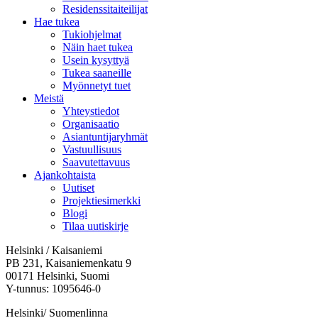
Residenssitaiteilijat
Hae tukea
Tukiohjelmat
Näin haet tukea
Usein kysyttyä
Tukea saaneille
Myönnetyt tuet
Meistä
Yhteystiedot
Organisaatio
Asiantuntijaryhmät
Vastuullisuus
Saavutettavuus
Ajankohtaista
Uutiset
Projektiesimerkki
Blogi
Tilaa uutiskirje
Helsinki / Kaisaniemi
PB 231, Kaisaniemenkatu 9
00171 Helsinki, Suomi
Y-tunnus: 1095646-0
Helsinki/ Suomenlinna