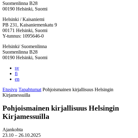
Suomenlinna B28
00190 Helsinki, Suomi
Facebook:
Instagram:
TikTok:
Youtube:
Vimeo:
Helsinki / Kaisaniemi
Avataan
Avataan
Avataan
Avataan
Avataan
PB 231, Kaisaniemenkatu 9
uuteen
uuteen
uuteen
uuteen
uuteen
00171 Helsinki, Suomi
välilehteen
välilehteen
välilehteen
välilehteen
välilehteen
Y-tunnus: 1095646-0
Helsinki/ Suomenlinna
Suomenlinna B28
00190 Helsinki, Suomi
sv
fi
en
Etusivu
Tapahtumat
Pohjoismainen kirjallisuus Helsingin
Kirjamessuilla
Pohjoismainen kirjallisuus Helsingin
Kirjamessuilla
Ajankohta
23.10
– 26.10.2025