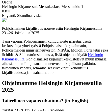
Osoite
Helsingin Kirjamessut, Messukeskus, Messuaukio 1
Kieli
Englanti, Skandinaaviska
Pohjoismainen kirjallisuus nousee esiin Helsingin Kirjamessuilla
23.–26. lokakuuta 2025.
Tänä vuonna Pohjoismainen kulttuuripiste järjestää useita
keskusteluja yhteistyössä Pohjoismaisen kirja-ahmatin,
Pohjoismaiden ministerineuvoston, NIPÅn, Moilon, Förlagetin sekä
Schildts & Söderströmsin kanssa, lisää ohjelmia löydät
Helsingin
Kirjamessuilta
. Pohjoismaiset kirjailijat keskustelevat muun muassa
aiheista kuten Pohjoismaiden neuvoston kirjallisuuspalkinto,
taiteellinen vapaus, sota-aiheiset kuvakirjat, kehollisuus
kirjallisuudessa ja maahanmuutto.
Ohjelmamme Helsingin Kirjamessuilla
2025
Taiteellinen vapaus uhattuna? (in English)
Torstai 23.10, klo. 12.30–13, Esplanadi