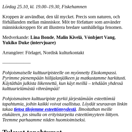
Lördag 25.10, kl. 19.00–19.30, Fiskehamnen
Kroppen är användbar, den tål mycket. Precis som naturen, och
förhållanden mellan människor. Möt tre författare som använder
människokroppen för att illustrera bredare samhälleliga fenomen.
Medverkande:
Lina Bonde
,
Malin Kivelä
,
Vónbjørt Vang
,
Yukiko Duke (intervjuare)
Arrangörer: Förlaget, Nordisk kulturkontakt
––––––––––––
Pohjoismaiselle kulttuuripisteelle on myönnetty Ekokompassi.
Pyrimme pienempään hiilijalanjälkeen ja matkustamme harkitusti.
Käytäthän julkista liikennettä, kun käyt meillä – tehdään yhdessä
kulttuurielämästä vihreämpää!
Pohjoismainen kulttuuripiste pyrkii järjestämään esteettömiä
tapahtumia, joihin kaikki voivat osallistua. Löydät seuraavan linkin
takaa
tietoa tilojemme esteettömyydestä
. Ilmoitathan meille
etukäteen, jos sinulla on erityistarpeita esteettömyyteen liittyen.
Teemme parhaamme niiden huomioimiseksi.