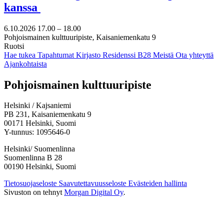
kanssa
6.10.2026
17.00 –
18.00
Pohjoismainen kulttuuripiste, Kaisaniemenkatu 9
Ruotsi
Hae tukea
Tapahtumat
Kirjasto
Residenssi B28
Meistä
Ota yhteyttä
Ajankohtaista
Facebook:
Instagram:
TikTok:
Youtube:
Vimeo:
Pohjoismainen kulttuuripiste
Avataan
Avataan
Avataan
Avataan
Avataan
uuteen
uuteen
uuteen
uuteen
uuteen
Helsinki / Kajsaniemi
välilehteen
välilehteen
välilehteen
välilehteen
välilehteen
PB 231, Kaisaniemenkatu 9
00171 Helsinki, Suomi
Y-tunnus: 1095646-0
Helsinki/ Suomenlinna
Suomenlinna B 28
00190 Helsinki, Suomi
Tietosuojaseloste
Saavutettavuusseloste
Evästeiden hallinta
Sivuston on tehnyt
Morgan Digital Oy
.