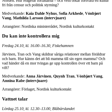
Norden. Hur reagerar författarna – och vem orkar försvara en kultur
fri från censur och politisk styrning?
Medverkande:
Kaia Dahle Nyhus
,
Sofia Arkhede
,
Vónbjørt
Vang
,
Mathilda Larsson (intervjuare)
Arrangörer: Nordiska ministerrådet, Nordisk kulturkontakt
Du kan inte kontrollera mig
Fredag 24.10, kl. 16.00–16.30, Fiskehamnen
Järvinen, Tran och Vang skildrar såriga relationer mellan föräldrar
och barn. Hur känns det att bli mamma till sin egen mamma? Och
vad händer då en mor tvingas ge upp kontrollen över ett barn på
vift?
Medverkande:
Anna Järvinen
,
Quynh Tran
,
Vónbjørt Vang
,
Annina Rabe
(intervjuare)
Arrangörer: Förlaget, Nordisk kulturkontakt
Vattnet talar
Lördag 25.10, kl. 12.30–13.00, Blåbärslandet