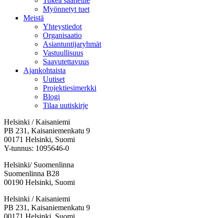
Tukea saaneille
Myönnetyt tuet
Meistä
Yhteystiedot
Organisaatio
Asiantuntijaryhmät
Vastuullisuus
Saavutettavuus
Ajankohtaista
Uutiset
Projektiesimerkki
Blogi
Tilaa uutiskirje
Helsinki / Kaisaniemi
PB 231, Kaisaniemenkatu 9
00171 Helsinki, Suomi
Y-tunnus: 1095646-0
Helsinki/ Suomenlinna
Suomenlinna B28
00190 Helsinki, Suomi
Facebook:
Instagram:
TikTok:
Youtube:
Vimeo:
Helsinki / Kaisaniemi
Avataan
Avataan
Avataan
Avataan
Avataan
PB 231, Kaisaniemenkatu 9
uuteen
uuteen
uuteen
uuteen
uuteen
00171 Helsinki, Suomi