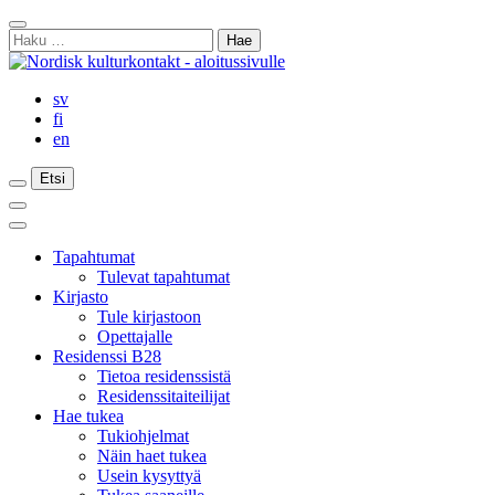
Siirry
Sulje
sisältöön
Haku:
haku
sv
fi
en
Etsi
Etsi
Etsi
Päävalikko
Sulje
päävalikko
Tapahtumat
Tulevat tapahtumat
Kirjasto
Tule kirjastoon
Opettajalle
Residenssi B28
Tietoa residenssistä
Residenssitaiteilijat
Hae tukea
Tukiohjelmat
Näin haet tukea
Usein kysyttyä