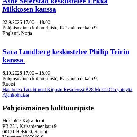
Åsne Seierstad keskustelee Erkka
Mikkosen kanssa
22.9.2026
17.00 –
18.00
Pohjoismainen kulttuuripiste, Kaisaniemenkatu 9
Englanti, Norja
Sara Lundberg keskustelee Philip Teirin
kanssa
6.10.2026
17.00 –
18.00
Pohjoismainen kulttuuripiste, Kaisaniemenkatu 9
Ruotsi
Hae tukea
Tapahtumat
Kirjasto
Residenssi B28
Meistä
Ota yhteyttä
Ajankohtaista
Facebook:
Instagram:
TikTok:
Youtube:
Vimeo:
Pohjoismainen kulttuuripiste
Avataan
Avataan
Avataan
Avataan
Avataan
uuteen
uuteen
uuteen
uuteen
uuteen
Helsinki / Kajsaniemi
välilehteen
välilehteen
välilehteen
välilehteen
välilehteen
PB 231, Kaisaniemenkatu 9
00171 Helsinki, Suomi