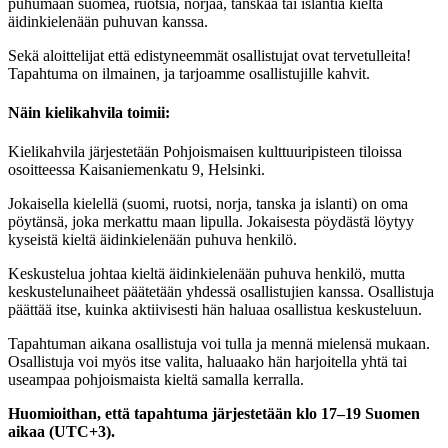
puhumaan suomea, ruotsia, norjaa, tanskaa tai islantia kieltä
äidinkielenään puhuvan kanssa.
Sekä aloittelijat että edistyneemmät osallistujat ovat tervetulleita!
Tapahtuma on ilmainen, ja tarjoamme osallistujille kahvit.
Näin kielikahvila toimii:
Kielikahvila järjestetään Pohjoismaisen kulttuuripisteen tiloissa
osoitteessa Kaisaniemenkatu 9, Helsinki.
Jokaisella kielellä (suomi, ruotsi, norja, tanska ja islanti) on oma
pöytänsä, joka merkattu maan lipulla. Jokaisesta pöydästä löytyy
kyseistä kieltä äidinkielenään puhuva henkilö.
Keskustelua johtaa kieltä äidinkielenään puhuva henkilö, mutta
keskustelunaiheet päätetään yhdessä osallistujien kanssa. Osallistuja
päättää itse, kuinka aktiivisesti hän haluaa osallistua keskusteluun.
Tapahtuman aikana osallistuja voi tulla ja mennä mielensä mukaan.
Osallistuja voi myös itse valita, haluaako hän harjoitella yhtä tai
useampaa pohjoismaista kieltä samalla kerralla.
Huomioithan, että tapahtuma järjestetään klo 17–19 Suomen
aikaa (UTC+3).