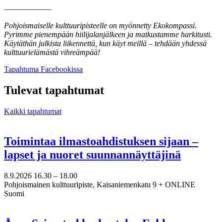
––––––––––––
Pohjoismaiselle kulttuuripisteelle on myönnetty Ekokompassi.
Pyrimme pienempään hiilijalanjälkeen ja matkustamme harkitusti.
Käytäthän julkista liikennettä, kun käyt meillä – tehdään yhdessä
kulttuurielämästä vihreämpää!
Avataan
Tapahtuma Facebookissa
uuteen
välilehteen
Tulevat tapahtumat
Kaikki tapahtumat
Toimintaa ilmastoahdistuksen sijaan –
lapset ja nuoret suunnannäyttäjinä
8.9.2026
16.30 –
18.00
Pohjoismainen kulttuuripiste, Kaisaniemenkatu 9 + ONLINE
Suomi