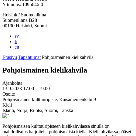
välilehteen
välilehteen
välilehteen
välilehteen
välilehteen
Y-tunnus: 1095646-0
Helsinki/ Suomenlinna
Suomenlinna B28
00190 Helsinki, Suomi
sv
fi
en
Etusivu
Tapahtumat
Pohjoismainen kielikahvila
Pohjoismainen kielikahvila
Ajankohta
13.9.2023
17.00 –
19.00
Osoite
Pohjoismainen kulttuuripiste, Kaisaniemenkatu 9
Kieli
Islanti, Norja, Ruotsi, Suomi, Tanska
Pohjoismaisen kulttuuripisteen kielikahvilassa sinulla on
mahdollisuus harjoitella pohjoismaisia kieliä. Kielikahvilassa pääset