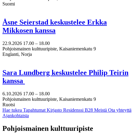
Suomi
Åsne Seierstad keskustelee Erkka
Mikkosen kanssa
22.9.2026
17.00 –
18.00
Pohjoismainen kulttuuripiste, Kaisaniemenkatu 9
Englanti, Norja
Sara Lundberg keskustelee Philip Teirin
kanssa
6.10.2026
17.00 –
18.00
Pohjoismainen kulttuuripiste, Kaisaniemenkatu 9
Ruotsi
Hae tukea
Tapahtumat
Kirjasto
Residenssi B28
Meistä
Ota yhteyttä
Ajankohtaista
Facebook:
Instagram:
TikTok:
Youtube:
Vimeo:
Pohjoismainen kulttuuripiste
Avataan
Avataan
Avataan
Avataan
Avataan