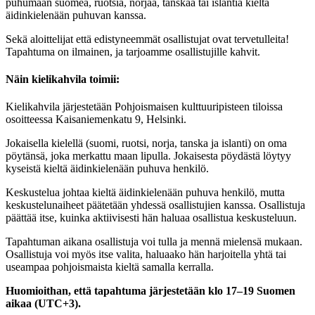
puhumaan suomea, ruotsia, norjaa, tanskaa tai islantia kieltä
äidinkielenään puhuvan kanssa.
Sekä aloittelijat että edistyneemmät osallistujat ovat tervetulleita!
Tapahtuma on ilmainen, ja tarjoamme osallistujille kahvit.
Näin kielikahvila toimii:
Kielikahvila järjestetään Pohjoismaisen kulttuuripisteen tiloissa
osoitteessa Kaisaniemenkatu 9, Helsinki.
Jokaisella kielellä (suomi, ruotsi, norja, tanska ja islanti) on oma
pöytänsä, joka merkattu maan lipulla. Jokaisesta pöydästä löytyy
kyseistä kieltä äidinkielenään puhuva henkilö.
Keskustelua johtaa kieltä äidinkielenään puhuva henkilö, mutta
keskustelunaiheet päätetään yhdessä osallistujien kanssa. Osallistuja
päättää itse, kuinka aktiivisesti hän haluaa osallistua keskusteluun.
Tapahtuman aikana osallistuja voi tulla ja mennä mielensä mukaan.
Osallistuja voi myös itse valita, haluaako hän harjoitella yhtä tai
useampaa pohjoismaista kieltä samalla kerralla.
Huomioithan, että tapahtuma järjestetään klo 17–19 Suomen
aikaa (UTC+3).