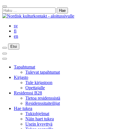
Siirry
Sulje
sisältöön
Haku:
haku
sv
fi
en
Etsi
Etsi
Etsi
Päävalikko
Sulje
päävalikko
Tapahtumat
Tulevat tapahtumat
Kirjasto
Tule kirjastoon
Opettajalle
Residenssi B28
Tietoa residenssistä
Residenssitaiteilijat
Hae tukea
Tukiohjelmat
Näin haet tukea
Usein kysyttyä