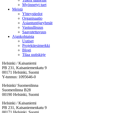
Tukea saaneille
Myönnetyt tuet
Meistä
Yhteystiedot
Organisaatio
Asiantuntijaryhmät
Vastuullisuus
Saavutettavuus
Ajankohtaista
Uutiset
Projektiesimerkki
Blogi
Tilaa uutiskirje
Helsinki / Kaisaniemi
PB 231, Kaisaniemenkatu 9
00171 Helsinki, Suomi
Y-tunnus: 1095646-0
Helsinki/ Suomenlinna
Suomenlinna B28
00190 Helsinki, Suomi
Facebook:
Instagram:
TikTok:
Youtube:
Vimeo:
Helsinki / Kaisaniemi
Avataan
Avataan
Avataan
Avataan
Avataan
PB 231, Kaisaniemenkatu 9
uuteen
uuteen
uuteen
uuteen
uuteen
00171 Helsinki, Suomi