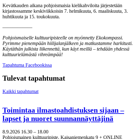
Kevätkauden aikana pohjoismaisia kielikahviloita järjestetään
kirjastossamme keskiviikkoisin 7. helmikuuta, 6. maaliskuuta, 3.
huhtikuuta ja 15. toukokuuta.
––––––––––––
Pohjoismaiselle kulttuuripisteelle on myönnetty Ekokompassi.
Pyrimme pienempään hiilijalanjälkeen ja matkustamme harkitusti.
Käytäthän julkista liikennettä, kun käyt meillä – tehdään yhdessä
kulttuurielämästä vihreämpää!
Avataan
Tapahtuma Facebookissa
uuteen
välilehteen
Tulevat tapahtumat
Kaikki tapahtumat
Toimintaa ilmastoahdistuksen sijaan –
lapset ja nuoret suunnannäyttäjinä
8.9.2026
16.30 –
18.00
Pohjoismainen kulttuuripiste, Kaisaniemenkatu 9 + ONLINE