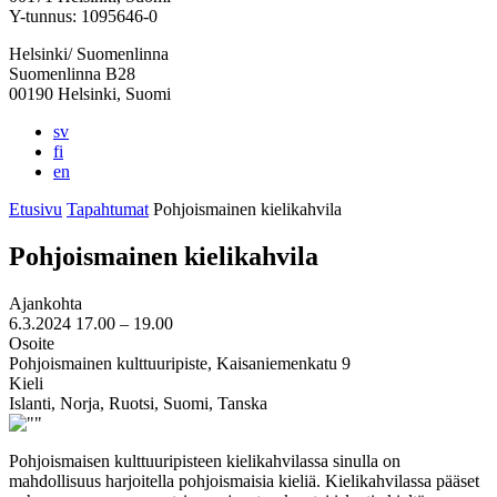
välilehteen
välilehteen
välilehteen
välilehteen
välilehteen
Y-tunnus: 1095646-0
Helsinki/ Suomenlinna
Suomenlinna B28
00190 Helsinki, Suomi
sv
fi
en
Etusivu
Tapahtumat
Pohjoismainen kielikahvila
Pohjoismainen kielikahvila
Ajankohta
6.3.2024
17.00 –
19.00
Osoite
Pohjoismainen kulttuuripiste, Kaisaniemenkatu 9
Kieli
Islanti, Norja, Ruotsi, Suomi, Tanska
Pohjoismaisen kulttuuripisteen kielikahvilassa sinulla on
mahdollisuus harjoitella pohjoismaisia kieliä. Kielikahvilassa pääset