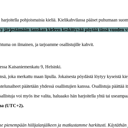
 harjoitella pohjoismaisia kieliä. Kielikahvilassa pääset puhumaan suomea
y järjestämään tanskan kieleen keskittyvää pöytää tässä vuoden v
ahtuma on ilmainen, ja tarjoamme osallistujille kahvit.
teessa Kaisaniemenkatu 9, Helsinki.
änsä, joka merkattu maan lipulla. Jokaisesta pöydästä löytyy kyseistä ki
lunaiheet päätetään yhdessä osallistujien kanssa. Osallistuja päättää its
listuja voi myös itse valita, haluaako hän harjoitella yhtä tai useampaa
kaa (UTC+2).
 pienempään hiilijalanjälkeen ja matkustamme harkitusti. Käytäthän ju