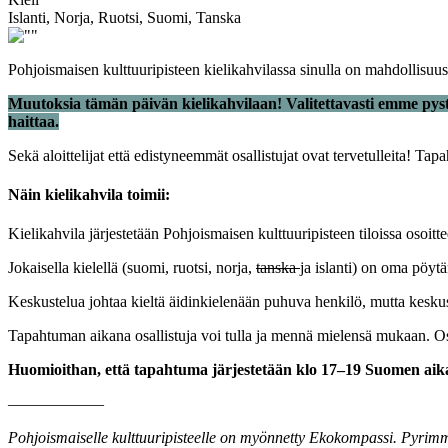
Islanti, Norja, Ruotsi, Suomi, Tanska
Pohjoismaisen kulttuuripisteen kielikahvilassa sinulla on mahdollisuus
Muutoksia tämän päivän kielikahvilaan! Valitettavasti emme pyst
haittaa.
Sekä aloittelijat että edistyneemmät osallistujat ovat tervetulleita! Tap
Näin kielikahvila toimii:
Kielikahvila järjestetään Pohjoismaisen kulttuuripisteen tiloissa osoit
Jokaisella kielellä (suomi, ruotsi, norja,
tanska
ja islanti) on oma pöyt
Keskustelua johtaa kieltä äidinkielenään puhuva henkilö, mutta keskuste
Tapahtuman aikana osallistuja voi tulla ja mennä mielensä mukaan. Osal
Huomioithan, että tapahtuma järjestetään klo 17–19 Suomen ai
––––––––––––
Pohjoismaiselle kulttuuripisteelle on myönnetty Ekokompassi. Pyrimme