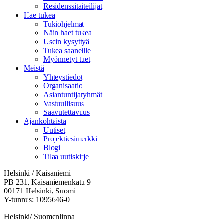
Residenssitaiteilijat
Hae tukea
Tukiohjelmat
Näin haet tukea
Usein kysyttyä
Tukea saaneille
Myönnetyt tuet
Meistä
Yhteystiedot
Organisaatio
Asiantuntijaryhmät
Vastuullisuus
Saavutettavuus
Ajankohtaista
Uutiset
Projektiesimerkki
Blogi
Tilaa uutiskirje
Helsinki / Kaisaniemi
PB 231, Kaisaniemenkatu 9
00171 Helsinki, Suomi
Y-tunnus: 1095646-0
Helsinki/ Suomenlinna