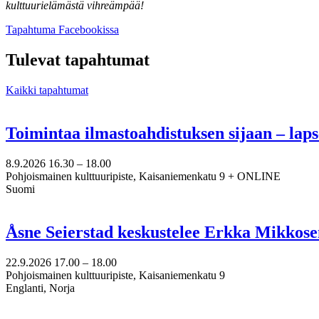
kulttuurielämästä vihreämpää!
Avataan
Tapahtuma Facebookissa
uuteen
välilehteen
Tulevat tapahtumat
Kaikki tapahtumat
Toimintaa ilmastoahdistuksen sijaan – lap
8.9.2026
16.30 –
18.00
Pohjoismainen kulttuuripiste, Kaisaniemenkatu 9 + ONLINE
Suomi
Åsne Seierstad keskustelee Erkka Mikkose
22.9.2026
17.00 –
18.00
Pohjoismainen kulttuuripiste, Kaisaniemenkatu 9
Englanti, Norja