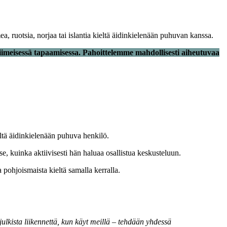
, ruotsia, norjaa tai islantia kieltä äidinkielenään puhuvan kanssa.
iimeisessä tapaamisessa. Pahoittelemme mahdollisesti aiheutuvaa
eltä äidinkielenään puhuva henkilö.
e, kuinka aktiivisesti hän haluaa osallistua keskusteluun.
 pohjoismaista kieltä samalla kerralla.
lkista liikennettä, kun käyt meillä – tehdään yhdessä