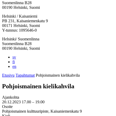
Suomenlinna B28
00190 Helsinki, Suomi
Facebook:
Instagram:
TikTok:
Youtube:
Vimeo:
Helsinki / Kaisaniemi
Avataan
Avataan
Avataan
Avataan
Avataan
PB 231, Kaisaniemenkatu 9
uuteen
uuteen
uuteen
uuteen
uuteen
00171 Helsinki, Suomi
välilehteen
välilehteen
välilehteen
välilehteen
välilehteen
Y-tunnus: 1095646-0
Helsinki/ Suomenlinna
Suomenlinna B28
00190 Helsinki, Suomi
sv
fi
en
Etusivu
Tapahtumat
Pohjoismainen kielikahvila
Pohjoismainen kielikahvila
Ajankohta
20.12.2023
17.00 –
19.00
Osoite
Pohjoismainen kulttuuripiste, Kaisaniemenkatu 9
Kieli