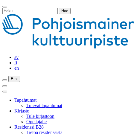
Siirry
Sulje
sisältöön
Haku:
haku
sv
fi
en
Etsi
Etsi
Etsi
Päävalikko
Sulje
päävalikko
Tapahtumat
Tulevat tapahtumat
Kirjasto
Tule kirjastoon
Opettajalle
Residenssi B28
Tietoa residenssistä