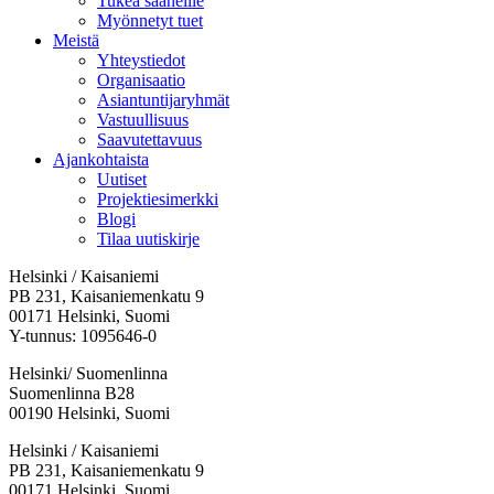
Tukea saaneille
Myönnetyt tuet
Meistä
Yhteystiedot
Organisaatio
Asiantuntijaryhmät
Vastuullisuus
Saavutettavuus
Ajankohtaista
Uutiset
Projektiesimerkki
Blogi
Tilaa uutiskirje
Helsinki / Kaisaniemi
PB 231, Kaisaniemenkatu 9
00171 Helsinki, Suomi
Y-tunnus: 1095646-0
Helsinki/ Suomenlinna
Suomenlinna B28
00190 Helsinki, Suomi
Facebook:
Instagram:
TikTok:
Youtube:
Vimeo:
Helsinki / Kaisaniemi
Avataan
Avataan
Avataan
Avataan
Avataan
PB 231, Kaisaniemenkatu 9
uuteen
uuteen
uuteen
uuteen
uuteen
00171 Helsinki, Suomi