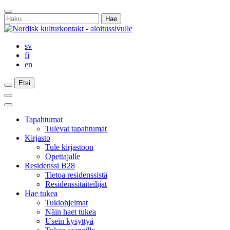
Siirry
Sulje
sisältöön
Haku:
haku
sv
fi
en
Etsi
Etsi
Etsi
Päävalikko
Sulje
päävalikko
Tapahtumat
Tulevat tapahtumat
Kirjasto
Tule kirjastoon
Opettajalle
Residenssi B28
Tietoa residenssistä
Residenssitaiteilijat
Hae tukea
Tukiohjelmat
Näin haet tukea
Usein kysyttyä