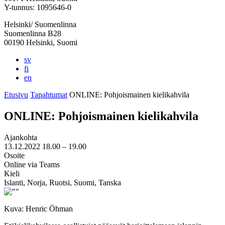
välilehteen
välilehteen
välilehteen
välilehteen
välilehteen
Y-tunnus: 1095646-0
Helsinki/ Suomenlinna
Suomenlinna B28
00190 Helsinki, Suomi
sv
fi
en
Etusivu
Tapahtumat
ONLINE: Pohjoismainen kielikahvila
ONLINE: Pohjoismainen kielikahvila
Ajankohta
13.12.2022
18.00 –
19.00
Osoite
Online via Teams
Kieli
Islanti, Norja, Ruotsi, Suomi, Tanska
Kuva: Henric Öhman