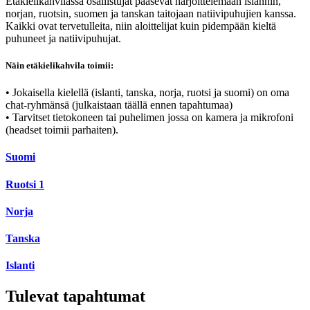
Etäkielikahvilassa osallistujat pääsevät harjoittelemaan islannin,
norjan, ruotsin, suomen ja tanskan taitojaan natiivipuhujien kanssa.
Kaikki ovat tervetulleita, niin aloittelijat kuin pidempään kieltä
puhuneet ja natiivipuhujat.
Näin etäkielikahvila toimii:
• Jokaisella kielellä (islanti, tanska, norja, ruotsi ja suomi) on oma
chat-ryhmänsä (julkaistaan täällä ennen tapahtumaa)
• Tarvitset tietokoneen tai puhelimen jossa on kamera ja mikrofoni
(headset toimii parhaiten).
Suomi
Ruotsi 1
Norja
Tanska
Islanti
Tulevat tapahtumat