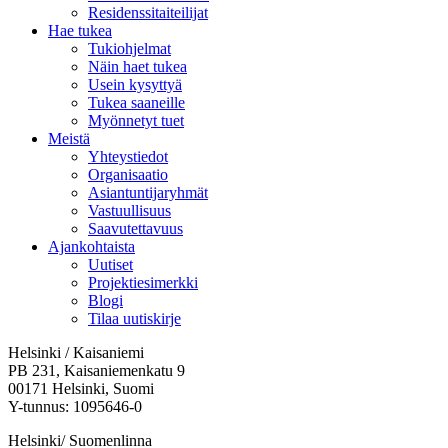
Residenssitaiteilijat
Hae tukea
Tukiohjelmat
Näin haet tukea
Usein kysyttyä
Tukea saaneille
Myönnetyt tuet
Meistä
Yhteystiedot
Organisaatio
Asiantuntijaryhmät
Vastuullisuus
Saavutettavuus
Ajankohtaista
Uutiset
Projektiesimerkki
Blogi
Tilaa uutiskirje
Helsinki / Kaisaniemi
PB 231, Kaisaniemenkatu 9
00171 Helsinki, Suomi
Y-tunnus: 1095646-0
Helsinki/ Suomenlinna