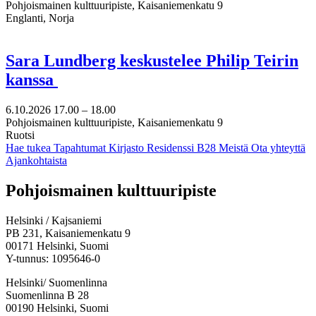
Pohjoismainen kulttuuripiste, Kaisaniemenkatu 9
Englanti, Norja
Sara Lundberg keskustelee Philip Teirin
kanssa
6.10.2026
17.00 –
18.00
Pohjoismainen kulttuuripiste, Kaisaniemenkatu 9
Ruotsi
Hae tukea
Tapahtumat
Kirjasto
Residenssi B28
Meistä
Ota yhteyttä
Ajankohtaista
Facebook:
Instagram:
TikTok:
Youtube:
Vimeo:
Pohjoismainen kulttuuripiste
Avataan
Avataan
Avataan
Avataan
Avataan
uuteen
uuteen
uuteen
uuteen
uuteen
Helsinki / Kajsaniemi
välilehteen
välilehteen
välilehteen
välilehteen
välilehteen
PB 231, Kaisaniemenkatu 9
00171 Helsinki, Suomi
Y-tunnus: 1095646-0
Helsinki/ Suomenlinna
Suomenlinna B 28
00190 Helsinki, Suomi