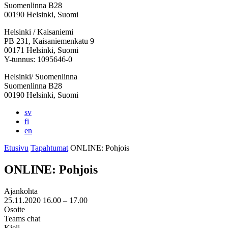
Suomenlinna B28
00190 Helsinki, Suomi
Facebook:
Instagram:
TikTok:
Youtube:
Vimeo:
Helsinki / Kaisaniemi
Avataan
Avataan
Avataan
Avataan
Avataan
PB 231, Kaisaniemenkatu 9
uuteen
uuteen
uuteen
uuteen
uuteen
00171 Helsinki, Suomi
välilehteen
välilehteen
välilehteen
välilehteen
välilehteen
Y-tunnus: 1095646-0
Helsinki/ Suomenlinna
Suomenlinna B28
00190 Helsinki, Suomi
sv
fi
en
Etusivu
Tapahtumat
ONLINE: Pohjois
ONLINE: Pohjois
Ajankohta
25.11.2020
16.00 –
17.00
Osoite
Teams chat
Kieli