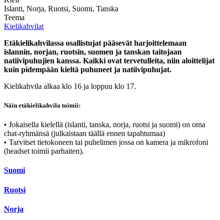
Islanti, Norja, Ruotsi, Suomi, Tanska
Teema
Kielikahvilat
Etäkielikahvilassa osallistujat pääsevät harjoittelemaan
islannin, norjan, ruotsin, suomen ja tanskan taitojaan
natiivipuhujien kanssa. Kaikki ovat tervetulleita, niin aloittelijat
kuin pidempään kieltä puhuneet ja natiivipuhujat.
Kielikahvila alkaa klo 16 ja loppuu klo 17.
Näin etäkielikahvila toimii:
• Jokaisella kielellä (islanti, tanska, norja, ruotsi ja suomi) on oma
chat-ryhmänsä (julkaistaan täällä ennen tapahtumaa)
• Tarvitset tietokoneen tai puhelimen jossa on kamera ja mikrofoni
(headset toimii parhaiten).
Suomi
Ruotsi
Norja