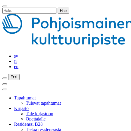
Siirry
Sulje
sisältöön
Haku:
haku
sv
fi
en
Etsi
Etsi
Etsi
Päävalikko
Sulje
päävalikko
Tapahtumat
Tulevat tapahtumat
Kirjasto
Tule kirjastoon
Opettajalle
Residenssi B28
Tietoa residenssistä