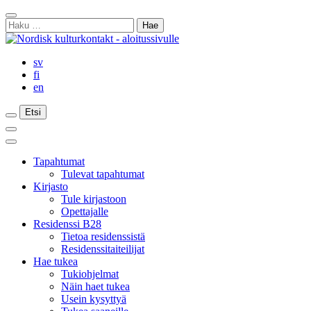
Siirry
Sulje
sisältöön
Haku:
haku
sv
fi
en
Etsi
Etsi
Etsi
Päävalikko
Sulje
päävalikko
Tapahtumat
Tulevat tapahtumat
Kirjasto
Tule kirjastoon
Opettajalle
Residenssi B28
Tietoa residenssistä
Residenssitaiteilijat
Hae tukea
Tukiohjelmat
Näin haet tukea
Usein kysyttyä