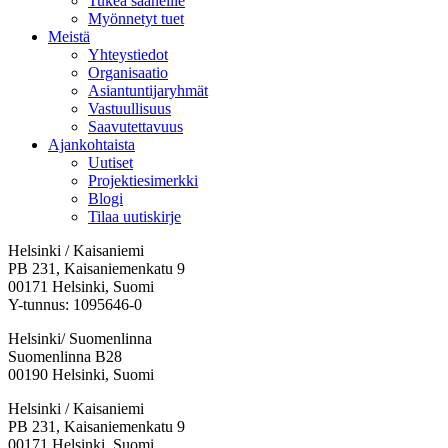
Tukea saaneille
Myönnetyt tuet
Meistä
Yhteystiedot
Organisaatio
Asiantuntijaryhmät
Vastuullisuus
Saavutettavuus
Ajankohtaista
Uutiset
Projektiesimerkki
Blogi
Tilaa uutiskirje
Helsinki / Kaisaniemi
PB 231, Kaisaniemenkatu 9
00171 Helsinki, Suomi
Y-tunnus: 1095646-0
Helsinki/ Suomenlinna
Suomenlinna B28
00190 Helsinki, Suomi
Facebook:
Instagram:
TikTok:
Youtube:
Vimeo:
Helsinki / Kaisaniemi
Avataan
Avataan
Avataan
Avataan
Avataan
PB 231, Kaisaniemenkatu 9
uuteen
uuteen
uuteen
uuteen
uuteen
00171 Helsinki, Suomi