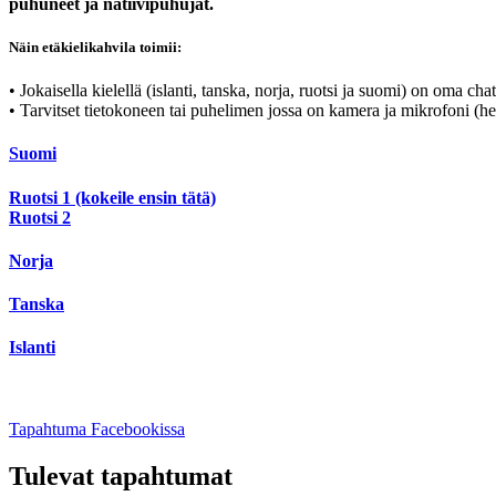
puhuneet ja natiivipuhujat.
Näin etäkielikahvila toimii:
• Jokaisella kielellä (islanti, tanska, norja, ruotsi ja suomi) on oma c
• Tarvitset tietokoneen tai puhelimen jossa on kamera ja mikrofoni (he
Suomi
Ruotsi 1 (kokeile ensin tätä)
Ruotsi 2
Norja
Tanska
Islanti
Avataan
Tapahtuma Facebookissa
uuteen
välilehteen
Tulevat tapahtumat