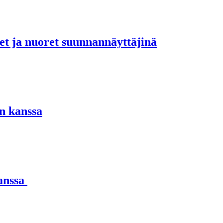
set ja nuoret suunnannäyttäjinä
n kanssa
kanssa