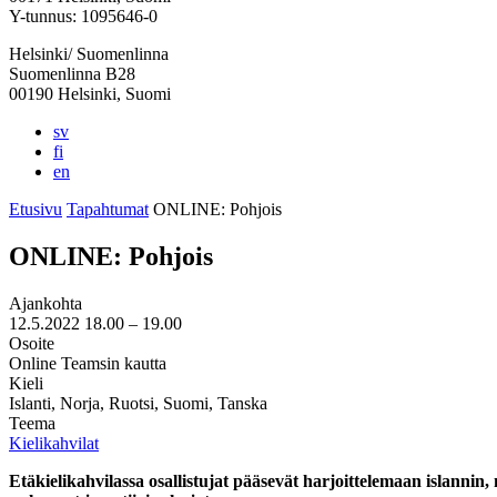
välilehteen
välilehteen
välilehteen
välilehteen
välilehteen
Y-tunnus: 1095646-0
Helsinki/ Suomenlinna
Suomenlinna B28
00190 Helsinki, Suomi
sv
fi
en
Etusivu
Tapahtumat
ONLINE: Pohjois­
ONLINE: Pohjois­
Ajankohta
12.5.2022
18.00 –
19.00
Osoite
Online Teamsin kautta
Kieli
Islanti, Norja, Ruotsi, Suomi, Tanska
Teema
Kielikahvilat
Etäkielikahvilassa osallistujat pääsevät harjoittelemaan islannin,