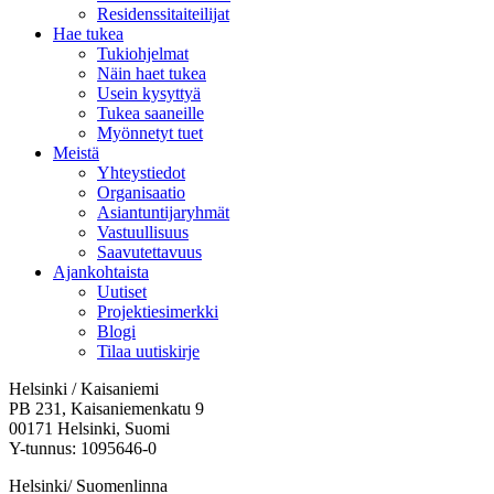
Residenssitaiteilijat
Hae tukea
Tukiohjelmat
Näin haet tukea
Usein kysyttyä
Tukea saaneille
Myönnetyt tuet
Meistä
Yhteystiedot
Organisaatio
Asiantuntijaryhmät
Vastuullisuus
Saavutettavuus
Ajankohtaista
Uutiset
Projektiesimerkki
Blogi
Tilaa uutiskirje
Helsinki / Kaisaniemi
PB 231, Kaisaniemenkatu 9
00171 Helsinki, Suomi
Y-tunnus: 1095646-0
Helsinki/ Suomenlinna