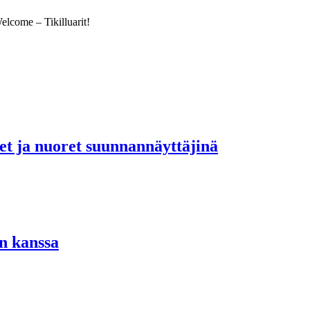
come – Tikilluarit!
set ja nuoret suunnannäyttäjinä
n kanssa