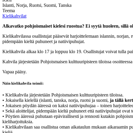
Islanti, Norja, Ruotsi, Suomi, Tanska
Teema
Kielikahvilat
Alkavatko pohjoismaiset kielesi ruostua? Ei syytä huoleen, sillä o
Kielikahvilassa osallistujat pääsevät harjoittelemaan islannin, norjan,
pidempään kieltä puhuneet ja natiivipuhujat.
Kielikahvila alkaa klo 17 ja loppuu klo 19. Osallistujat voivat tulla pai
Kahvila järjestetään Pohjoismaisen kulttuuripisteen tiloissa osoitteessa
Vapaa pääsy.
Näin kielikahvila toimii:
• Kielikahvila järjestetään Pohjoismaisen kulttuuripisteen tiloissa.
• Jokaisella kielellä (islanti, tanska, norja, ruotsi ja suomi,
ja tällä ker
• Jokaisen pöydän ääressä on kaksi natiivipuhujaa – toinen harjoittele
• Sekä aloittelijat, pidempään kieltä puhuneet että natiivipuhujat ovat te
• Pöytien ääressä puhutaan epävirallisesti ja rennosti kutakin pohjoismai
kieliharjoituksia.
• Kielikahvilaan saa osallistua oman aikataulun mukaan aikaraamin puit
kieliä.