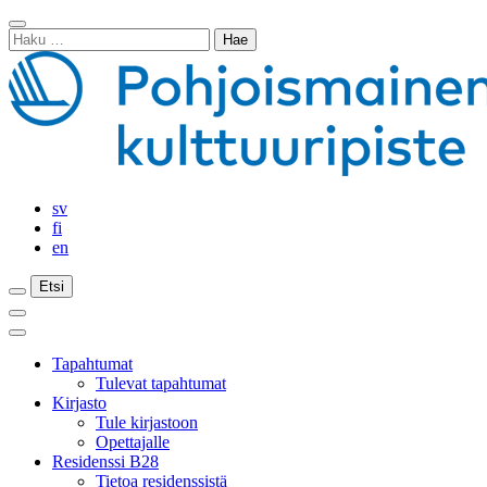
Siirry
Sulje
sisältöön
Haku:
haku
sv
fi
en
Etsi
Etsi
Etsi
Päävalikko
Sulje
päävalikko
Tapahtumat
Tulevat tapahtumat
Kirjasto
Tule kirjastoon
Opettajalle
Residenssi B28
Tietoa residenssistä