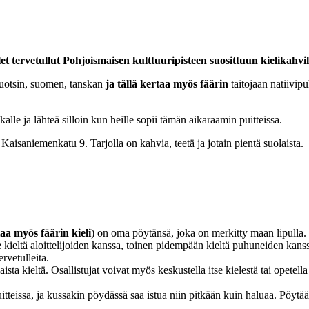
let tervetullut Pohjoismaisen kulttuuripisteen suosittuun kielikahvi
 ruotsin, suomen, tanskan
ja tällä kertaa myös fäärin
taitojaan natiivipu
kalle ja lähteä silloin kun heille sopii tämän aikaraamin puitteissa.
 Kaisaniemenkatu 9. Tarjolla on kahvia, teetä ja jotain pientä suolaista.
taa myös fäärin kieli
) on oma pöytänsä, joka on merkitty maan lipulla.
e kieltä aloittelijoiden kanssa, toinen pidempään kieltä puhuneiden kans
rvetulleita.
sta kieltä. Osallistujat voivat myös keskustella itse kielestä tai opetell
teissa, ja kussakin pöydässä saa istua niin pitkään kuin haluaa. Pöytää