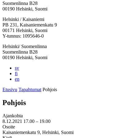
Suomenlinna B28
00190 Helsinki, Suomi
Facebook:
Instagram:
TikTok:
Youtube:
Vimeo:
Helsinki / Kaisaniemi
Avataan
Avataan
Avataan
Avataan
Avataan
PB 231, Kaisaniemenkatu 9
uuteen
uuteen
uuteen
uuteen
uuteen
00171 Helsinki, Suomi
välilehteen
välilehteen
välilehteen
välilehteen
välilehteen
Y-tunnus: 1095646-0
Helsinki/ Suomenlinna
Suomenlinna B28
00190 Helsinki, Suomi
sv
fi
en
Etusivu
Tapahtumat
Pohjois
Pohjois
Ajankohta
8.12.2021
17.00 –
19.00
Osoite
Kaisaniemenkatu 9, Helsinki, Suomi
Kieli