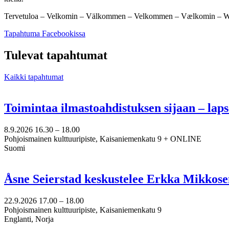
Tervetuloa – Velkomin – Välkommen – Velkommen – Vælkomin – Wel
Avataan
Tapahtuma Facebookissa
uuteen
välilehteen
Tulevat tapahtumat
Kaikki tapahtumat
Toimintaa ilmastoahdistuksen sijaan – lap
8.9.2026
16.30 –
18.00
Pohjoismainen kulttuuripiste, Kaisaniemenkatu 9 + ONLINE
Suomi
Åsne Seierstad keskustelee Erkka Mikkose
22.9.2026
17.00 –
18.00
Pohjoismainen kulttuuripiste, Kaisaniemenkatu 9
Englanti, Norja