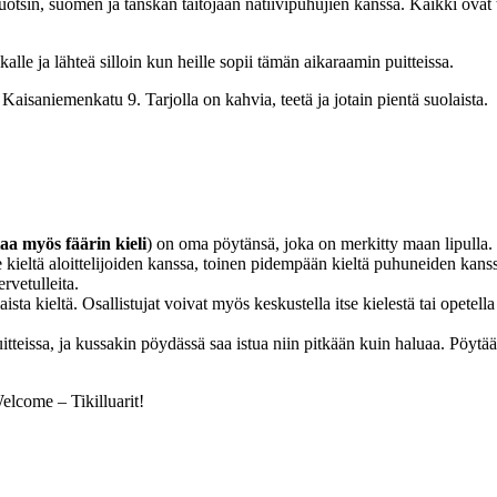
ruotsin, suomen ja tanskan taitojaan natiivipuhujien kanssa. Kaikki ovat t
kalle ja lähteä silloin kun heille sopii tämän aikaraamin puitteissa.
 Kaisaniemenkatu 9. Tarjolla on kahvia, teetä ja jotain pientä suolaista.
taa myös fäärin kieli
) on oma pöytänsä, joka on merkitty maan lipulla.
e kieltä aloittelijoiden kanssa, toinen pidempään kieltä puhuneiden kans
rvetulleita.
sta kieltä. Osallistujat voivat myös keskustella itse kielestä tai opetell
teissa, ja kussakin pöydässä saa istua niin pitkään kuin haluaa. Pöytää
come – Tikilluarit!