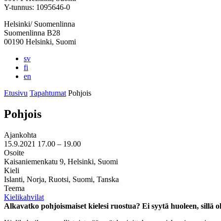
välilehteen
välilehteen
välilehteen
välilehteen
välilehteen
Y-tunnus: 1095646-0
Helsinki/ Suomenlinna
Suomenlinna B28
00190 Helsinki, Suomi
sv
fi
en
Etusivu
Tapahtumat
Pohjois
Pohjois
Ajankohta
15.9.2021
17.00 –
19.00
Osoite
Kaisaniemenkatu 9, Helsinki, Suomi
Kieli
Islanti, Norja, Ruotsi, Suomi, Tanska
Teema
Kielikahvilat
Alkavatko pohjoismaiset kielesi ruostua? Ei syytä huoleen, sillä o