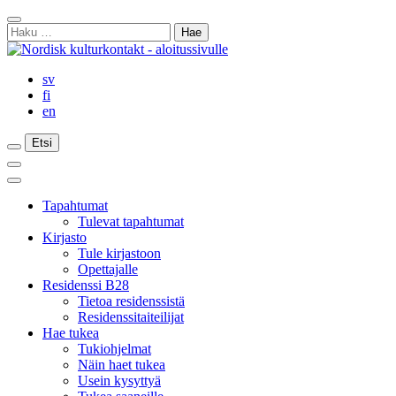
Siirry
Sulje
sisältöön
Haku:
haku
sv
fi
en
Etsi
Etsi
Etsi
Päävalikko
Sulje
päävalikko
Tapahtumat
Tulevat tapahtumat
Kirjasto
Tule kirjastoon
Opettajalle
Residenssi B28
Tietoa residenssistä
Residenssitaiteilijat
Hae tukea
Tukiohjelmat
Näin haet tukea
Usein kysyttyä