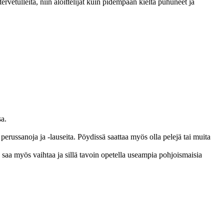
ervetulleita, niin aloittelijat kuin pidempään kieltä puhuneet ja
sa.
a perussanoja ja -lauseita. Pöydissä saattaa myös olla pelejä tai muita
 saa myös vaihtaa ja sillä tavoin opetella useampia pohjoismaisia