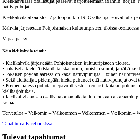
Kielikahvilassa osallistujat pääsevät harjoittelemaan islannin, norjan, 
natiivipuhujat.
Kielikahvila alkaa klo 17 ja loppuu klo 19. Osallistujat voivat tulla pai
Kahvila järjestetään Pohjoismaisen kulttuuripisteen tiloissa osoitteessa
Vapaa pääsy.
Näin kielikahvila toimii:
• Kielikahvila järjestetään Pohjoismaisen kulttuuripisteen tiloissa.
• Jokaisella kielellä (islanti, tanska, norja, ruotsi ja suomi,
ja tällä ker
• Jokaisen pöydän ääressä on kaksi natiivipuhujaa – toinen harjoittele
• Sekä aloittelijat, pidempään kieltä puhuneet että natiivipuhujat ovat te
• Pöytien ääressä puhutaan epävirallisesti ja rennosti kutakin pohjoismai
kieliharjoituksia.
• Kielikahvilaan saa osallistua oman aikataulun mukaan aikaraamin puit
kieliä.
Tervetuloa – Velkomin – Välkommen – Velkommen – Vælkomin – Wel
Avataan
Tapahtuma Facebookissa
uuteen
välilehteen
Tulevat tapahtumat