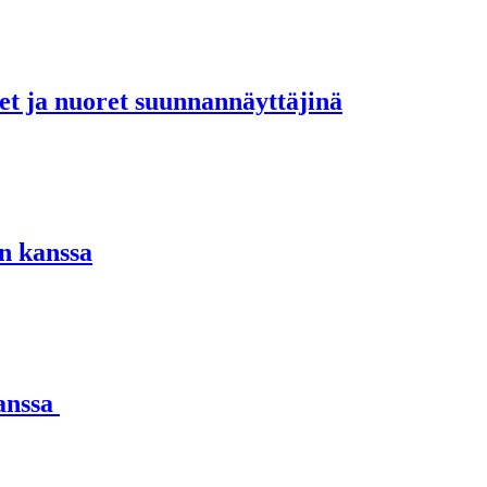
set ja nuoret suunnannäyttäjinä
n kanssa
kanssa