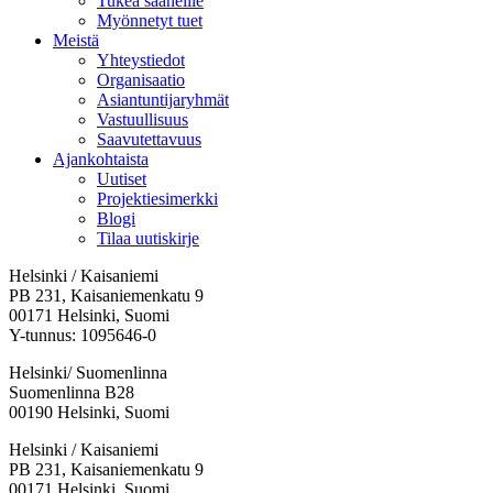
Tukea saaneille
Myönnetyt tuet
Meistä
Yhteystiedot
Organisaatio
Asiantuntijaryhmät
Vastuullisuus
Saavutettavuus
Ajankohtaista
Uutiset
Projektiesimerkki
Blogi
Tilaa uutiskirje
Helsinki / Kaisaniemi
PB 231, Kaisaniemenkatu 9
00171 Helsinki, Suomi
Y-tunnus: 1095646-0
Helsinki/ Suomenlinna
Suomenlinna B28
00190 Helsinki, Suomi
Facebook:
Instagram:
TikTok:
Youtube:
Vimeo:
Helsinki / Kaisaniemi
Avataan
Avataan
Avataan
Avataan
Avataan
PB 231, Kaisaniemenkatu 9
uuteen
uuteen
uuteen
uuteen
uuteen
00171 Helsinki, Suomi