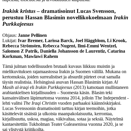
Irakisk kristus
– dramatisoinut
Lucas Svensson
,
perustuu
Hassan Blasimin
novellikokoelmaan
Irakin
Purkkajeesus
Ohjaus:
Janne Pellinen
Lukijat:
Ivar Bremer, Larissa Barck, Joel Häggblom, Li Krook,
Rebecca Strömsten, Rebecca Nugent, Ilmi-Emmi Wentzel,
Salomon Z Patrik, Daniella Johansson de Laurentiz, Catarina
Korkman, Mawlawi Rahem
Tämä julman todellisuuden brutaali kuvaus liikkuu muistin ja
mielikuvituksen rajamaastossa Irakin ja Suomen välillä. Mukana on
kertomuksia, joiden surrealistiset ja absurdit piirteet ovat samalla
täysin realistisia. Helsingissä asuvan Hassan Blasimin kirjan
Al
Masih al-iraqi
eli
Irakin Purkkajeesus
(2013) katsotaan mullistaneen
arabiankielisen kirjallisuuden – Suomesta käsin. Blasim teki
kansainvälisen läpimurtonsa vuonna 2014, jolloin The Independent -
lehti valitsi
The Iraqi Christin
vuoden parhaaksi käännöskirjaksi.
Lucas Svenssonin dramatisointi tarttuu kirjan teemoihin, jotka
käsittelevät sisäistä ja ulkoista maanpakolaisuutta, kerrontaa,
kirjallisuutta, uskoa, magiaa, väkivaltaa, sotaa ja seksiä. Näytelmä
kantaesitettiin Tukholman Teater Galeasenissa vuonna 2020, ja se
sai ylistystä kriitikoilta.