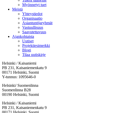
Tukea saaneille
Myönnetyt tuet
Meistä
Yhteystiedot
Organisaatio
Asiantuntijaryhmät
Vastuullisuus
Saavutettavuus
Ajankohtaista
Uutiset
Projektiesimerkki
Blogi
Tilaa uutiskirje
Helsinki / Kaisaniemi
PB 231, Kaisaniemenkatu 9
00171 Helsinki, Suomi
Y-tunnus: 1095646-0
Helsinki/ Suomenlinna
Suomenlinna B28
00190 Helsinki, Suomi
Facebook:
Instagram:
TikTok:
Youtube:
Vimeo:
Helsinki / Kaisaniemi
Avataan
Avataan
Avataan
Avataan
Avataan
PB 231, Kaisaniemenkatu 9
uuteen
uuteen
uuteen
uuteen
uuteen
00171 Helsinki, Suomi