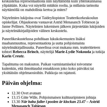
keskustelua representaatiosta niin näyttämöllä kuin yhteiskunnassa
ylipäätään. Kuka voi näytellä mitäkin roolia, ja millaisia tarinoita
näyttämöllä on mahdollista kertoa ja miten?
Näytelmien lukijoina ovat Taideyliopiston Teatterikorkeakoulun
opiskelijat. Ohjauksesta vastaavat Astrid Menasanch Tobieson ja
Janne Pellinen. Näytelmien lukemisen jälkeen järjestetään lukijoiden
ja näytelmäkirjailijoiden välinen keskustelu.
Paneelikeskustelussa pohditaan lukukokemusten lisäksi
maahanmuuttoa, representaatiota ja uutta pohjoismaista
näytelmäkirjallisuutta. Paneelissa ovat mukana mm. teatteritieteen
tohtori
Rebecca Brinch
, näyttelijä
Marie-Lydie Nokouda
ja tutkija
Karin Creutz
.
Tapahtuma on maksuton. Paikan varmistamiseksi toivomme
kuitenkin, että ilmoittaudut ennakkoon joko koko päiväksi tai
yksittäisiin ohjelmaosioihin. Paikkoja on rajatusti.
Päivän ohjelma:
12.30 Ovet avataan
13.15 Gitte Wille, Pohjoismaisen kulttuuripisteen johtaja
13.30
När baba faller i poolen är klockan
23.47 –
Astrid
Menasanch Tobieson