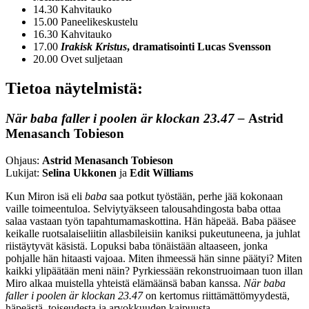
14.30 Kahvitauko
15.00 Paneelikeskustelu
16.30 Kahvitauko
17.00
Irakisk Kristus
, dramatisointi Lucas Svensson
20.00 Ovet suljetaan
Tietoa näytelmistä:
När baba faller i poolen är klockan 23.47 –
Astrid
Menasanch Tobieson
Ohjaus:
Astrid Menasanch Tobieson
Lukijat:
Selina Ukkonen
ja
Edit Williams
Kun Miron isä eli
baba
saa potkut työstään, perhe jää kokonaan
vaille toimeentuloa. Selviytyäkseen talousahdingosta baba ottaa
salaa vastaan työn tapahtumamaskottina. Hän häpeää. Baba pääsee
keikalle ruotsalaiseliitin allasbileisiin kaniksi pukeutuneena, ja juhlat
riistäytyvät käsistä. Lopuksi baba tönäistään altaaseen, jonka
pohjalle hän hitaasti vajoaa. Miten ihmeessä hän sinne päätyi? Miten
kaikki ylipäätään meni näin? Pyrkiessään rekonstruoimaan tuon illan
Miro alkaa muistella yhteistä elämäänsä baban kanssa.
När baba
faller i poolen är klockan 23.47
on kertomus riittämättömyydestä,
häpeästä, toiseudesta ja arvokkuuden kaipuusta.