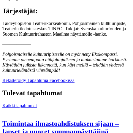
Järjestäjät:
Taideyliopiston Teatterikorkeakoulu, Pohjoismainen kulttuuripiste,
Teatterin tiedotuskeskus TINFO. Tukijat: Svenska kulturfonden ja
Suomen Kulttuurirahaston Maailma näyttämölle -hanke.
––––––––––––
Pohjoismaiselle kulttuuripisteelle on myönnetty Ekokompassi.
Pyrimme pienempään hiilijalanjälkeen ja matkustamme harkitusti.
Käytäthän julkista liikennettä, kun käyt meillä – tehdään yhdessä
kulttuurielämästä vihreämpää!
Avataan
Avataan
Rekisteröidy
Tapahtuma Facebookissa
uuteen
uuteen
välilehteen
välilehteen
Tulevat tapahtumat
Kaikki tapahtumat
Toimintaa ilmastoahdistuksen sijaan –
lapset ja nuoret suunnannäyttäjinä