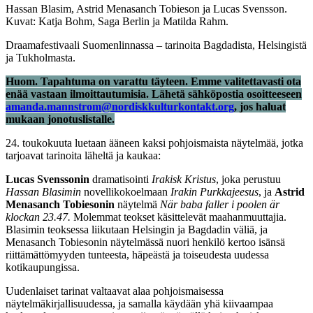
Hassan Blasim, Astrid Menasanch Tobieson ja Lucas Svensson.
Kuvat: Katja Bohm, Saga Berlin ja Matilda Rahm.
Draamafestivaali Suomenlinnassa – tarinoita Bagdadista, Helsingistä
ja Tukholmasta.
Huom. Tapahtuma on varattu täyteen. Emme valitettavasti ota
enää vastaan ilmoittautumisia. Lähetä sähköpostia osoitteeseen
amanda.mannstrom@nordiskkulturkontakt.org
, jos haluat
mukaan jonotuslistalle.
24. toukokuuta luetaan ääneen kaksi pohjoismaista näytelmää, jotka
tarjoavat tarinoita läheltä ja kaukaa:
Lucas Svenssonin
dramatisointi
Irakisk Kristus
, joka perustuu
Hassan Blasimin
novellikokoelmaan
Irakin Purkkajeesus
, ja
Astrid
Menasanch Tobiesonin
näytelmä
När baba faller i poolen är
klockan 23.47.
Molemmat teokset käsittelevät maahanmuuttajia.
Blasimin teoksessa liikutaan Helsingin ja Bagdadin väliä, ja
Menasanch Tobiesonin näytelmässä nuori henkilö kertoo isänsä
riittämättömyyden tunteesta, häpeästä ja toiseudesta uudessa
kotikaupungissa.
Uudenlaiset tarinat valtaavat alaa pohjoismaisessa
näytelmäkirjallisuudessa, ja samalla käydään yhä kiivaampaa