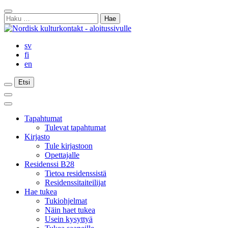
Siirry
Sulje
sisältöön
Haku:
haku
sv
fi
en
Etsi
Etsi
Etsi
Päävalikko
Sulje
päävalikko
Tapahtumat
Tulevat tapahtumat
Kirjasto
Tule kirjastoon
Opettajalle
Residenssi B28
Tietoa residenssistä
Residenssitaiteilijat
Hae tukea
Tukiohjelmat
Näin haet tukea
Usein kysyttyä