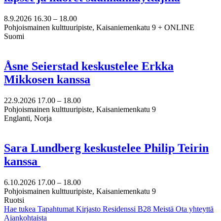
8.9.2026
16.30 –
18.00
Pohjoismainen kulttuuripiste, Kaisaniemenkatu 9 + ONLINE
Suomi
Åsne Seierstad keskustelee Erkka
Mikkosen kanssa
22.9.2026
17.00 –
18.00
Pohjoismainen kulttuuripiste, Kaisaniemenkatu 9
Englanti, Norja
Sara Lundberg keskustelee Philip Teirin
kanssa
6.10.2026
17.00 –
18.00
Pohjoismainen kulttuuripiste, Kaisaniemenkatu 9
Ruotsi
Hae tukea
Tapahtumat
Kirjasto
Residenssi B28
Meistä
Ota yhteyttä
Ajankohtaista