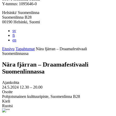
välilehteen
välilehteen
välilehteen
välilehteen
välilehteen
Y-tunnus: 1095646-0
Helsinki/ Suomenlinna
Suomenlinna B28
00190 Helsinki, Suomi
sv
fi
en
Etusivu
Tapahtumat
Nära fjärran – Draamafestivaali
Suomenlinnassa
Nära fjärran – Draamafestivaali
Suomenlinnassa
Ajankohta
24.5.2024
12.30 –
20.00
Osoite
Pohjoismainen kulttuuripiste, Suomenlinna B28
Kieli
Ruotsi