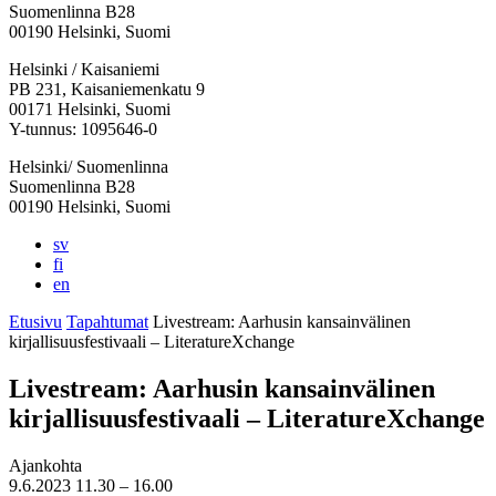
Suomenlinna B28
00190 Helsinki, Suomi
Facebook:
Instagram:
TikTok:
Youtube:
Vimeo:
Helsinki / Kaisaniemi
Avataan
Avataan
Avataan
Avataan
Avataan
PB 231, Kaisaniemenkatu 9
uuteen
uuteen
uuteen
uuteen
uuteen
00171 Helsinki, Suomi
välilehteen
välilehteen
välilehteen
välilehteen
välilehteen
Y-tunnus: 1095646-0
Helsinki/ Suomenlinna
Suomenlinna B28
00190 Helsinki, Suomi
sv
fi
en
Etusivu
Tapahtumat
Livestream: Aarhusin kansainvälinen
kirjallisuusfestivaali – LiteratureXchange
Livestream: Aarhusin kansainvälinen
kirjallisuusfestivaali – LiteratureXchange
Ajankohta
9.6.2023
11.30 –
16.00