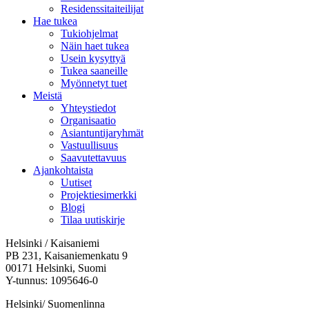
Residenssitaiteilijat
Hae tukea
Tukiohjelmat
Näin haet tukea
Usein kysyttyä
Tukea saaneille
Myönnetyt tuet
Meistä
Yhteystiedot
Organisaatio
Asiantuntijaryhmät
Vastuullisuus
Saavutettavuus
Ajankohtaista
Uutiset
Projektiesimerkki
Blogi
Tilaa uutiskirje
Helsinki / Kaisaniemi
PB 231, Kaisaniemenkatu 9
00171 Helsinki, Suomi
Y-tunnus: 1095646-0
Helsinki/ Suomenlinna