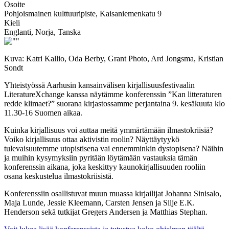
Osoite
Pohjoismainen kulttuuripiste, Kaisaniemenkatu 9
Kieli
Englanti, Norja, Tanska
Kuva: Katri Kallio, Oda Berby, Grant Photo, Ard Jongsma, Kristian
Sondt
Yhteistyössä Aarhusin kansainvälisen kirjallisuusfestivaalin
LiteratureXchange kanssa näytämme konferenssin ”Kan litteraturen
redde klimaet?” suorana kirjastossamme perjantaina 9. kesäkuuta klo
11.30-16 Suomen aikaa.
Kuinka kirjallisuus voi auttaa meitä ymmärtämään ilmastokriisiä?
Voiko kirjallisuus ottaa aktivistin roolin? Näyttäytyykö
tulevaisuutemme utopistisena vai ennemminkin dystopisena? Näihin
ja muihin kysymyksiin pyritään löytämään vastauksia tämän
konferenssin aikana, joka keskittyy kaunokirjallisuuden rooliin
osana keskustelua ilmastokriisistä.
Konferenssiin osallistuvat muun muassa kirjailijat Johanna Sinisalo,
Maja Lunde, Jessie Kleemann, Carsten Jensen ja Silje E.K.
Henderson sekä tutkijat Gregers Andersen ja Matthias Stephan.