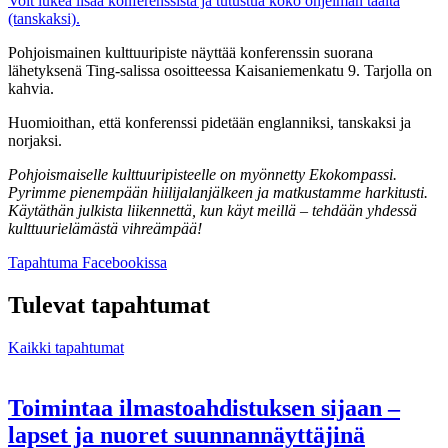
Voit lukea lisää konferenssista ja tutustua koko ohjelman täältä
(tanskaksi).
Pohjoismainen kulttuuripiste näyttää konferenssin suorana
lähetyksenä Ting-salissa osoitteessa Kaisaniemenkatu 9. Tarjolla on
kahvia.
Huomioithan, että konferenssi pidetään englanniksi, tanskaksi ja
norjaksi.
Pohjoismaiselle kulttuuripisteelle on myönnetty Ekokompassi.
Pyrimme pienempään hiilijalanjälkeen ja matkustamme harkitusti.
Käytäthän julkista liikennettä, kun käyt meillä – tehdään yhdessä
kulttuurielämästä vihreämpää!
Avataan
Tapahtuma Facebookissa
uuteen
välilehteen
Tulevat tapahtumat
Kaikki tapahtumat
Toimintaa ilmastoahdistuksen sijaan –
lapset ja nuoret suunnannäyttäjinä