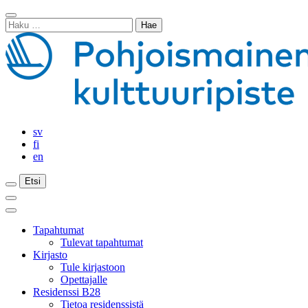
Siirry
Sulje
sisältöön
Haku:
haku
sv
fi
en
Etsi
Etsi
Etsi
Päävalikko
Sulje
päävalikko
Tapahtumat
Tulevat tapahtumat
Kirjasto
Tule kirjastoon
Opettajalle
Residenssi B28
Tietoa residenssistä