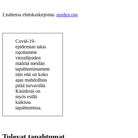
Lisätietoa ehdokaskirjoista:
norden.org
Covid-19-
epidemian takia
rajoitamme
vierailijoiden
määrää meidän
tapahtumissamme
niin että on koko
ajan mahdollista
pitää turvaväliä.
Käsidesiä on
myös esillä
kaikissa
tapahtumissa.
Tulevat tapahtumat