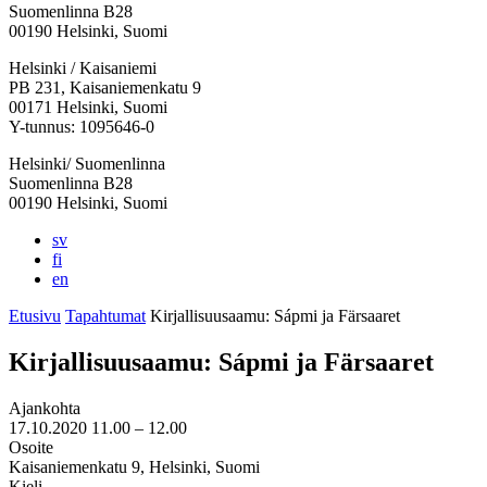
Suomenlinna B28
00190 Helsinki, Suomi
Facebook:
Instagram:
TikTok:
Youtube:
Vimeo:
Helsinki / Kaisaniemi
Avataan
Avataan
Avataan
Avataan
Avataan
PB 231, Kaisaniemenkatu 9
uuteen
uuteen
uuteen
uuteen
uuteen
00171 Helsinki, Suomi
välilehteen
välilehteen
välilehteen
välilehteen
välilehteen
Y-tunnus: 1095646-0
Helsinki/ Suomenlinna
Suomenlinna B28
00190 Helsinki, Suomi
sv
fi
en
Etusivu
Tapahtumat
Kirjallisuusaamu: Sápmi ja Färsaaret
Kirjallisuusaamu: Sápmi ja Färsaaret
Ajankohta
17.10.2020
11.00 –
12.00
Osoite
Kaisaniemenkatu 9, Helsinki, Suomi
Kieli