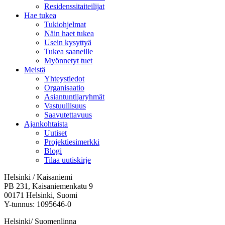
Residenssitaiteilijat
Hae tukea
Tukiohjelmat
Näin haet tukea
Usein kysyttyä
Tukea saaneille
Myönnetyt tuet
Meistä
Yhteystiedot
Organisaatio
Asiantuntijaryhmät
Vastuullisuus
Saavutettavuus
Ajankohtaista
Uutiset
Projektiesimerkki
Blogi
Tilaa uutiskirje
Helsinki / Kaisaniemi
PB 231, Kaisaniemenkatu 9
00171 Helsinki, Suomi
Y-tunnus: 1095646-0
Helsinki/ Suomenlinna