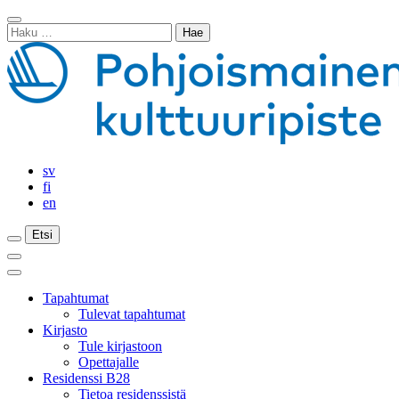
Siirry
Sulje
sisältöön
Haku:
haku
sv
fi
en
Etsi
Etsi
Etsi
Päävalikko
Sulje
päävalikko
Tapahtumat
Tulevat tapahtumat
Kirjasto
Tule kirjastoon
Opettajalle
Residenssi B28
Tietoa residenssistä