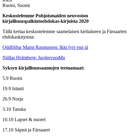
Ruotsi, Suomi
Keskustelemme Pohjoismaiden neuvoston
kirjallisuuspalkintoehdokas-kirjoista 2020
Tällä kertaa keskustelemme saamelaisen kielialueen ja Färsaarten
ehdokaskirjoista:
Oddfríður Marni Rasmussen: Ikki fyrr enn tá
Niillas Holmberg: Juolgevuođđu
Syksyn kirjallisuusaamujen teemamaat:
5.9 Ruotsi
19.9 Islanti
26.9 Norja
3.10 Tanska
10.10 Lapset & nuoret
17.10 Sápmi ja Färsaaret