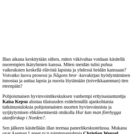
Illan aikana keskitytään siihen, miten väkivaltaa voidaan käsitellä
nuorempien ikäryhmien kanssa. Miten meidän tulisi puhua
vaikeuksien keskellä elävistä lapsista ja yhdessä heidän kanssaan?
Voivatko luova prosessi ja
Någons bror
-kuvakirjan hyödyntäminen
innostaa ja auttaa lapsia ja nuoria löytämään (toiveikkaamman) tien
eteenpäin?
Pohjoismaisen hyvinvointikeskuksen vanhempi erityisasiantuntija
Kaisa Kepsu
alustaa tilaisuuden esittelemällä ajankohtaisia
tutkimustuloksia pohjoismaisten nuorten hyvinvoinnista ja
syrjäytymisen ehkäisemisestä otsikolla
Hur kan man förebygga
utanförskap i Norden?.
Sen jälkeen käsitellään illan teemaa paneelikeskustelussa. Mukana
ovat Aseman Lapset ry:n toiminnanjohtaja
Christian Wenzel
,