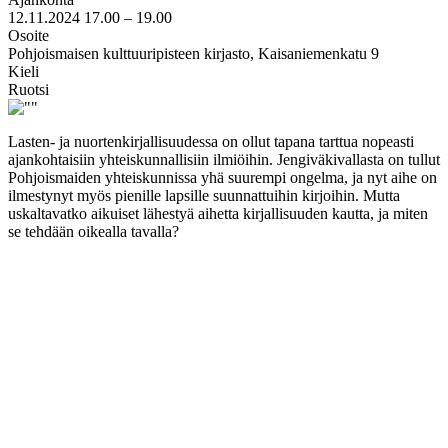
12.11.2024
17.00 –
19.00
Osoite
Pohjoismaisen kulttuuripisteen kirjasto, Kaisaniemenkatu 9
Kieli
Ruotsi
Lasten- ja nuortenkirjallisuudessa on ollut tapana tarttua nopeasti
ajankohtaisiin yhteiskunnallisiin ilmiöihin. Jengiväkivallasta on tullut
Pohjoismaiden yhteiskunnissa yhä suurempi ongelma, ja nyt aihe on
ilmestynyt myös pienille lapsille suunnattuihin kirjoihin. Mutta
uskaltavatko aikuiset lähestyä aihetta kirjallisuuden kautta, ja miten
se tehdään oikealla tavalla?