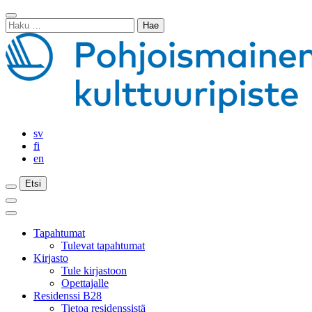
Siirry
Sulje
sisältöön
Haku:
haku
sv
fi
en
Etsi
Etsi
Etsi
Päävalikko
Sulje
päävalikko
Tapahtumat
Tulevat tapahtumat
Kirjasto
Tule kirjastoon
Opettajalle
Residenssi B28
Tietoa residenssistä