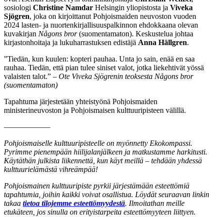
sosiologi
Christine Namdar
Helsingin yliopistosta ja
Viveka
Sjögren
, joka on kirjoittanut Pohjoismaiden neuvoston vuoden
2024 lasten- ja nuortenkirjallisuuspalkinnon ehdokkaana olevan
kuvakirjan
Någons bror
(suomentamaton). Keskustelua johtaa
kirjastonhoitaja ja lukuharrastuksen edistäjä
Anna Hällgren
.
”Tiedän, kun kuulen: kopteri pauhaa. Unta jo sain, enää en saa
rauhaa. Tiedän, että pian tulee siniset valot, jotka liekehtivät yössä
valaisten talot.”
– Ote Viveka Sjögrenin teoksesta Någons bror
(suomentamaton)
Tapahtuma järjestetään yhteistyönä Pohjoismaiden
ministerineuvoston ja Pohjoismaisen kulttuuripisteen välillä.
––––––––––––
Pohjoismaiselle kulttuuripisteelle on myönnetty Ekokompassi.
Pyrimme pienempään hiilijalanjälkeen ja matkustamme harkitusti.
Käytäthän julkista liikennettä, kun käyt meillä – tehdään yhdessä
kulttuurielämästä vihreämpää!
Pohjoismainen kulttuuripiste pyrkii järjestämään esteettömiä
tapahtumia, joihin kaikki voivat osallistua. Löydät seuraavan linkin
takaa
tietoa tilojemme esteettömyydestä
. Ilmoitathan meille
etukäteen, jos sinulla on erityistarpeita esteettömyyteen liittyen.