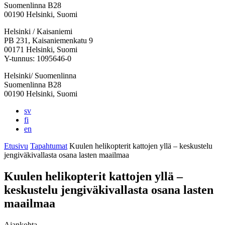
Suomenlinna B28
00190 Helsinki, Suomi
Facebook:
Instagram:
TikTok:
Youtube:
Vimeo:
Helsinki / Kaisaniemi
Avataan
Avataan
Avataan
Avataan
Avataan
PB 231, Kaisaniemenkatu 9
uuteen
uuteen
uuteen
uuteen
uuteen
00171 Helsinki, Suomi
välilehteen
välilehteen
välilehteen
välilehteen
välilehteen
Y-tunnus: 1095646-0
Helsinki/ Suomenlinna
Suomenlinna B28
00190 Helsinki, Suomi
sv
fi
en
Etusivu
Tapahtumat
Kuulen helikopterit kattojen yllä – keskustelu
jengiväkivallasta osana lasten maailmaa
Kuulen helikopterit kattojen yllä –
keskustelu jengiväkivallasta osana lasten
maailmaa
Ajankohta