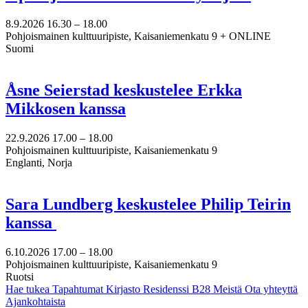
8.9.2026
16.30 –
18.00
Pohjoismainen kulttuuripiste, Kaisaniemenkatu 9 + ONLINE
Suomi
Åsne Seierstad keskustelee Erkka
Mikkosen kanssa
22.9.2026
17.00 –
18.00
Pohjoismainen kulttuuripiste, Kaisaniemenkatu 9
Englanti, Norja
Sara Lundberg keskustelee Philip Teirin
kanssa
6.10.2026
17.00 –
18.00
Pohjoismainen kulttuuripiste, Kaisaniemenkatu 9
Ruotsi
Hae tukea
Tapahtumat
Kirjasto
Residenssi B28
Meistä
Ota yhteyttä
Ajankohtaista