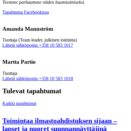
Teemme parhaamme niiden huomioimiseksi.
Avataan
Tapahtuma Facebookissa
uuteen
välilehteen
Amanda Mannström
Tuottaja (Team leader, julkinen toiminta)
Sänd
Lähetä sähköpostia
+358 10 583 1017
epost
till
amanda.mannstrom@nkk.org
Martta Partio
Tuottaja
Sänd
Lähetä sähköpostia
+358 10 583 1018
epost
till
Tulevat tapahtumat
martta.partio@nkk.org
Kaikki tapahtumat
Toimintaa ilmastoahdistuksen sijaan –
lapset ja nuoret suunnannäyttäjinä