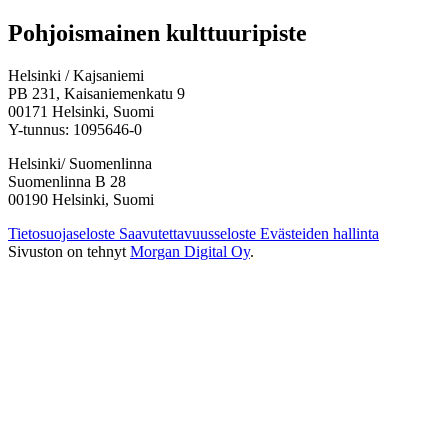
Facebook:
Instagram:
TikTok:
Youtube:
Vimeo:
Pohjoismainen kulttuuripiste
Avataan
Avataan
Avataan
Avataan
Avataan
uuteen
uuteen
uuteen
uuteen
uuteen
Helsinki / Kajsaniemi
välilehteen
välilehteen
välilehteen
välilehteen
välilehteen
PB 231, Kaisaniemenkatu 9
00171 Helsinki, Suomi
Y-tunnus: 1095646-0
Helsinki/ Suomenlinna
Suomenlinna B 28
00190 Helsinki, Suomi
Tietosuojaseloste
Saavutettavuusseloste
Evästeiden hallinta
Sivuston on tehnyt
Morgan Digital Oy
.