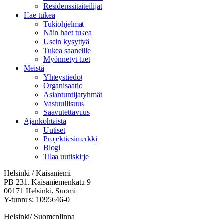
Residenssitaiteilijat
Hae tukea
Tukiohjelmat
Näin haet tukea
Usein kysyttyä
Tukea saaneille
Myönnetyt tuet
Meistä
Yhteystiedot
Organisaatio
Asiantuntijaryhmät
Vastuullisuus
Saavutettavuus
Ajankohtaista
Uutiset
Projektiesimerkki
Blogi
Tilaa uutiskirje
Helsinki / Kaisaniemi
PB 231, Kaisaniemenkatu 9
00171 Helsinki, Suomi
Y-tunnus: 1095646-0
Helsinki/ Suomenlinna