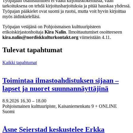
Työpajaan osallistuminen ei vaadi kirjoituskokemusta, vaan
tarkoituksena on tehdä kirjoitusharjoituksia ja pitää hauskaa yhdessä.
Työpajan pääkielet ovat suomi ja ruotsi, mutta voit hyvin kirjoittaa
myös äidinkielelläsi.
Työpajan vetäjänä on Pohjoismaisen kulttuuripisteen
erikoiskirjastonhoitaja
Kira Nalin
. Ilmoittautumiset osoitteeseen
kira.nalin@nordiskkulturkontakt.org
viimeistään 4.11.
Tulevat tapahtumat
Kaikki tapahtumat
Toimintaa ilmastoahdistuksen sijaan –
lapset ja nuoret suunnannäyttäjinä
8.9.2026
16.30 –
18.00
Pohjoismainen kulttuuripiste, Kaisaniemenkatu 9 + ONLINE
Suomi
Åsne Seierstad keskustelee Erkka