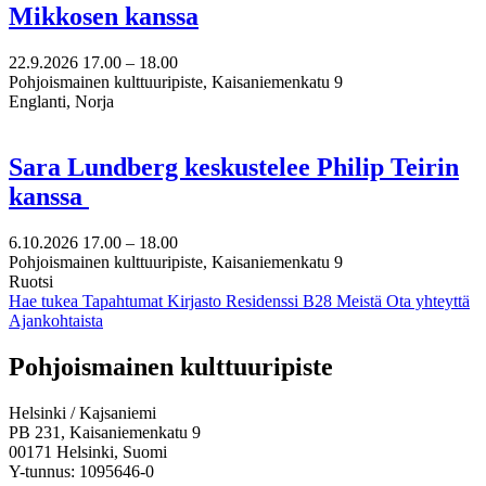
Mikkosen kanssa
22.9.2026
17.00 –
18.00
Pohjoismainen kulttuuripiste, Kaisaniemenkatu 9
Englanti, Norja
Sara Lundberg keskustelee Philip Teirin
kanssa
6.10.2026
17.00 –
18.00
Pohjoismainen kulttuuripiste, Kaisaniemenkatu 9
Ruotsi
Hae tukea
Tapahtumat
Kirjasto
Residenssi B28
Meistä
Ota yhteyttä
Ajankohtaista
Facebook:
Instagram:
TikTok:
Youtube:
Vimeo:
Pohjoismainen kulttuuripiste
Avataan
Avataan
Avataan
Avataan
Avataan
uuteen
uuteen
uuteen
uuteen
uuteen
Helsinki / Kajsaniemi
välilehteen
välilehteen
välilehteen
välilehteen
välilehteen
PB 231, Kaisaniemenkatu 9
00171 Helsinki, Suomi
Y-tunnus: 1095646-0