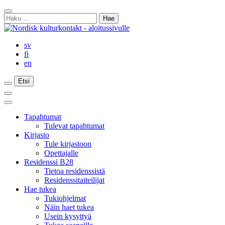
Siirry
Sulje
sisältöön
Haku:
haku
sv
fi
en
Etsi
Etsi
Etsi
Päävalikko
Sulje
päävalikko
Tapahtumat
Tulevat tapahtumat
Kirjasto
Tule kirjastoon
Opettajalle
Residenssi B28
Tietoa residenssistä
Residenssitaiteilijat
Hae tukea
Tukiohjelmat
Näin haet tukea
Usein kysyttyä