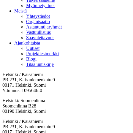
Tukea saaneille
Myönnetyt tuet
Meistä
Yhteystiedot
Organisaatio
Asiantuntijaryhmät
Vastuullisuus
Saavutettavuus
Ajankohtaista
Uutiset
Projektiesimerkki
Blogi
Tilaa uutiskirje
Helsinki / Kaisaniemi
PB 231, Kaisaniemenkatu 9
00171 Helsinki, Suomi
Y-tunnus: 1095646-0
Helsinki/ Suomenlinna
Suomenlinna B28
00190 Helsinki, Suomi
Facebook:
Instagram:
TikTok:
Youtube:
Vimeo:
Helsinki / Kaisaniemi
Avataan
Avataan
Avataan
Avataan
Avataan
PB 231, Kaisaniemenkatu 9
uuteen
uuteen
uuteen
uuteen
uuteen
00171 Helsinki, Suomi