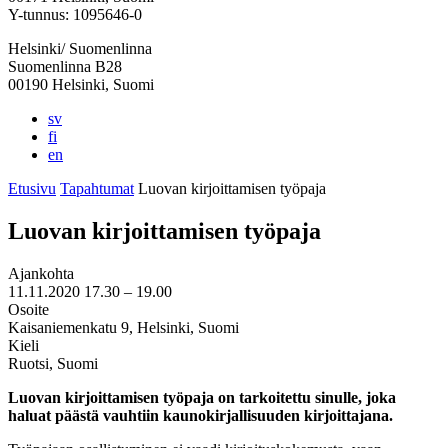
välilehteen
välilehteen
välilehteen
välilehteen
välilehteen
Y-tunnus: 1095646-0
Helsinki/ Suomenlinna
Suomenlinna B28
00190 Helsinki, Suomi
sv
fi
en
Etusivu
Tapahtumat
Luovan kirjoittamisen työpaja
Luovan kirjoittamisen työpaja
Ajankohta
11.11.2020
17.30 –
19.00
Osoite
Kaisaniemenkatu 9, Helsinki, Suomi
Kieli
Ruotsi, Suomi
Luovan kirjoittamisen työpaja on tarkoitettu sinulle, joka
haluat päästä vauhtiin kaunokirjallisuuden kirjoittajana.