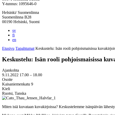
välilehteen
välilehteen
välilehteen
välilehteen
välilehteen
Y-tunnus: 1095646-0
Helsinki/ Suomenlinna
Suomenlinna B28
00190 Helsinki, Suomi
sv
fi
en
Etusivu
Tapahtumat
Keskustelu: Isän rooli pohjois­maisissa kuva­kirjoi
Keskustelu: Isän rooli pohjois­maisissa kuva
Ajankohta
9.11.2022
17.00 –
18.00
Osoite
Kaisaniemenkatu 9
Kieli
Ruotsi, Tanska
Miten isiä kuvataan kuvakirjoissa? Keskustelemme isänpäivän lähestyes