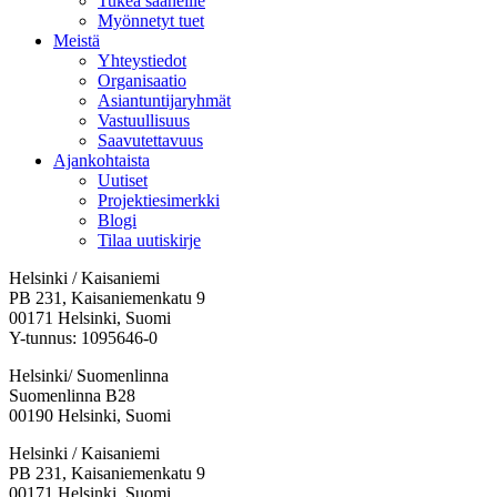
Tukea saaneille
Myönnetyt tuet
Meistä
Yhteystiedot
Organisaatio
Asiantuntijaryhmät
Vastuullisuus
Saavutettavuus
Ajankohtaista
Uutiset
Projektiesimerkki
Blogi
Tilaa uutiskirje
Helsinki / Kaisaniemi
PB 231, Kaisaniemenkatu 9
00171 Helsinki, Suomi
Y-tunnus: 1095646-0
Helsinki/ Suomenlinna
Suomenlinna B28
00190 Helsinki, Suomi
Facebook:
Instagram:
TikTok:
Youtube:
Vimeo:
Helsinki / Kaisaniemi
Avataan
Avataan
Avataan
Avataan
Avataan
PB 231, Kaisaniemenkatu 9
uuteen
uuteen
uuteen
uuteen
uuteen
00171 Helsinki, Suomi