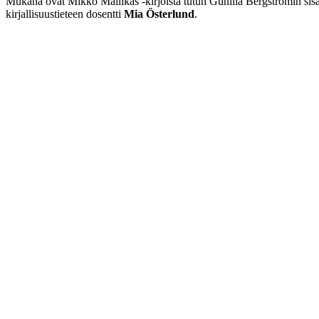
Mukana ovat Mikko Mallikas -kirjoista tutun Gunilla Bergströmin sis
kirjallisuustieteen dosentti
Mia Österlund
.