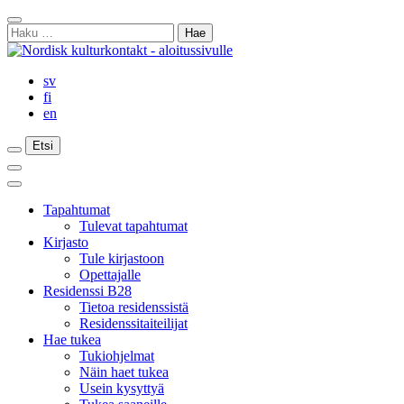
Siirry
Sulje
sisältöön
Haku:
haku
sv
fi
en
Etsi
Etsi
Etsi
Päävalikko
Sulje
päävalikko
Tapahtumat
Tulevat tapahtumat
Kirjasto
Tule kirjastoon
Opettajalle
Residenssi B28
Tietoa residenssistä
Residenssitaiteilijat
Hae tukea
Tukiohjelmat
Näin haet tukea
Usein kysyttyä