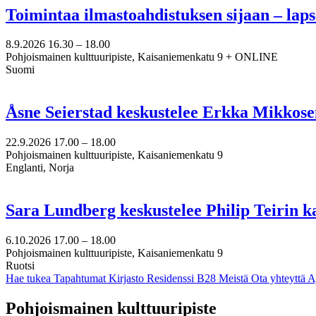
Toimintaa ilmastoahdistuksen sijaan – lap
8.9.2026
16.30 –
18.00
Pohjoismainen kulttuuripiste, Kaisaniemenkatu 9 + ONLINE
Suomi
Åsne Seierstad keskustelee Erkka Mikkose
22.9.2026
17.00 –
18.00
Pohjoismainen kulttuuripiste, Kaisaniemenkatu 9
Englanti, Norja
Sara Lundberg keskustelee Philip Teirin 
6.10.2026
17.00 –
18.00
Pohjoismainen kulttuuripiste, Kaisaniemenkatu 9
Ruotsi
Hae tukea
Tapahtumat
Kirjasto
Residenssi B28
Meistä
Ota yhteyttä
A
Facebook:
Instagram:
TikTok:
Youtube:
Vimeo:
Pohjoismainen kulttuuripiste