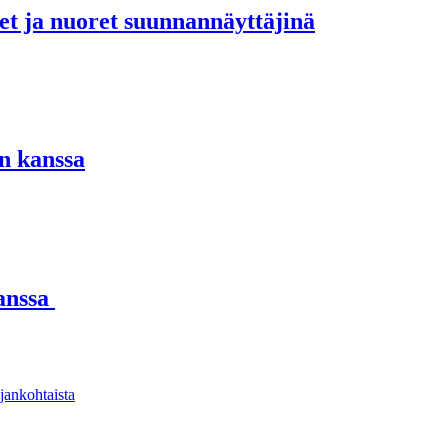
set ja nuoret suunnannäyttäjinä
n kanssa
kanssa
jankohtaista