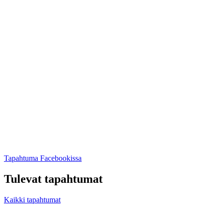
Avataan
Tapahtuma Facebookissa
uuteen
välilehteen
Tulevat tapahtumat
Kaikki tapahtumat