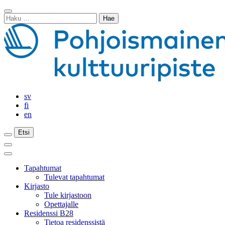
Siirry
Sulje
sisältöön
Haku:
haku
sv
fi
en
Etsi
Etsi
Etsi
Päävalikko
Sulje
päävalikko
Tapahtumat
Tulevat tapahtumat
Kirjasto
Tule kirjastoon
Opettajalle
Residenssi B28
Tietoa residenssistä