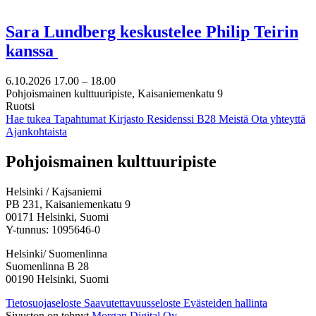
Sara Lundberg keskustelee Philip Teirin
kanssa
6.10.2026
17.00 –
18.00
Pohjoismainen kulttuuripiste, Kaisaniemenkatu 9
Ruotsi
Hae tukea
Tapahtumat
Kirjasto
Residenssi B28
Meistä
Ota yhteyttä
Ajankohtaista
Facebook:
Instagram:
TikTok:
Youtube:
Vimeo:
Pohjoismainen kulttuuripiste
Avataan
Avataan
Avataan
Avataan
Avataan
uuteen
uuteen
uuteen
uuteen
uuteen
Helsinki / Kajsaniemi
välilehteen
välilehteen
välilehteen
välilehteen
välilehteen
PB 231, Kaisaniemenkatu 9
00171 Helsinki, Suomi
Y-tunnus: 1095646-0
Helsinki/ Suomenlinna
Suomenlinna B 28
00190 Helsinki, Suomi
Tietosuojaseloste
Saavutettavuusseloste
Evästeiden hallinta
Sivuston on tehnyt
Morgan Digital Oy
.