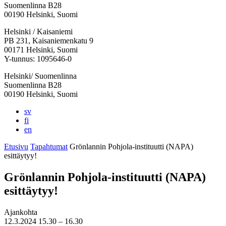
Suomenlinna B28
00190 Helsinki, Suomi
Facebook:
Instagram:
TikTok:
Youtube:
Vimeo:
Helsinki / Kaisaniemi
Avataan
Avataan
Avataan
Avataan
Avataan
PB 231, Kaisaniemenkatu 9
uuteen
uuteen
uuteen
uuteen
uuteen
00171 Helsinki, Suomi
välilehteen
välilehteen
välilehteen
välilehteen
välilehteen
Y-tunnus: 1095646-0
Helsinki/ Suomenlinna
Suomenlinna B28
00190 Helsinki, Suomi
sv
fi
en
Etusivu
Tapahtumat
Grönlannin Pohjola-instituutti (NAPA)
esittäytyy!
Grönlannin Pohjola-instituutti (NAPA)
esittäytyy!
Ajankohta
12.3.2024
15.30 –
16.30