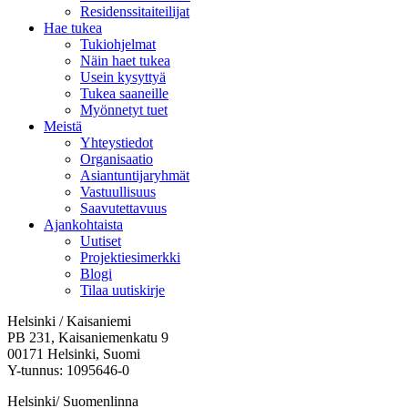
Residenssitaiteilijat
Hae tukea
Tukiohjelmat
Näin haet tukea
Usein kysyttyä
Tukea saaneille
Myönnetyt tuet
Meistä
Yhteystiedot
Organisaatio
Asiantuntijaryhmät
Vastuullisuus
Saavutettavuus
Ajankohtaista
Uutiset
Projektiesimerkki
Blogi
Tilaa uutiskirje
Helsinki / Kaisaniemi
PB 231, Kaisaniemenkatu 9
00171 Helsinki, Suomi
Y-tunnus: 1095646-0
Helsinki/ Suomenlinna