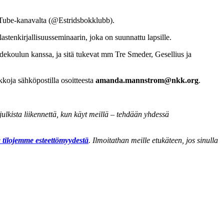
YouTube-kanavalta (@Estridsbokklubb).
lastenkirjallisuusseminaarin, joka on suunnattu lapsille.
idekoulun kanssa, ja sitä tukevat mm Tre Smeder, Gesellius ja
ikkoja sähköpostilla osoitteesta
amanda.mannstrom@nkk.org
.
lkista liikennettä, kun käyt meillä – tehdään yhdessä
a tilojemme esteettömyydestä
. Ilmoitathan meille etukäteen, jos sinulla