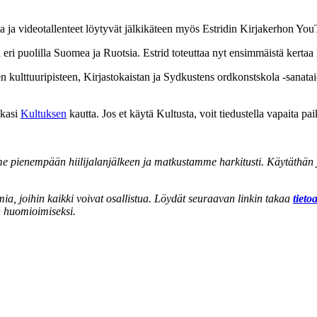
ssa ja videotallenteet löytyvät jälkikäteen myös Estridin Kirjakerhon 
a eri puolilla Suomea ja Ruotsia. Estrid toteuttaa nyt ensimmäistä kertaa 
en kulttuuripisteen, Kirjastokaistan ja Sydkustens ordkonstskola -sanata
kkasi
Kultuksen
kautta. Jos et käytä Kultusta, voit tiedustella vapaita pa
 pienempään hiilijalanjälkeen ja matkustamme harkitusti. Käytäthän ju
ia, joihin kaikki voivat osallistua. Löydät seuraavan linkin takaa
tieto
n huomioimiseksi.