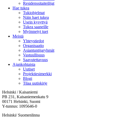
Residenssitaiteilijat
Hae tukea
Tukiohjelmat
Näin haet tukea
Usein kysyttyä
Tukea saaneille
Myönnetyt tuet
Meistä
Yhteystiedot
Organisaatio
Asiantuntijaryhmät
Vastuullisuus
Saavutettavuus
Ajankohtaista
Uutiset
Projektiesimerkki
Blogi
Tilaa uutiskirje
Helsinki / Kaisaniemi
PB 231, Kaisaniemenkatu 9
00171 Helsinki, Suomi
Y-tunnus: 1095646-0
Helsinki/ Suomenlinna