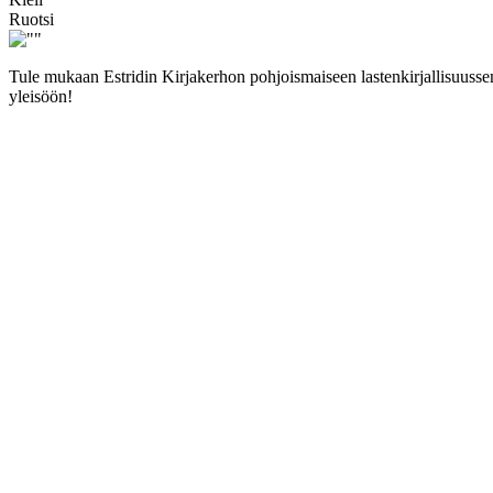
Ruotsi
Tule mukaan Estridin Kirjakerhon pohjoismaiseen lastenkirjallisuussemi
yleisöön!