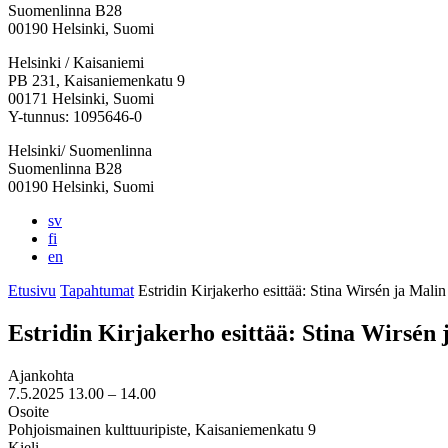
Suomenlinna B28
00190 Helsinki, Suomi
Facebook:
Instagram:
TikTok:
Youtube:
Vimeo:
Helsinki / Kaisaniemi
Avataan
Avataan
Avataan
Avataan
Avataan
PB 231, Kaisaniemenkatu 9
uuteen
uuteen
uuteen
uuteen
uuteen
00171 Helsinki, Suomi
välilehteen
välilehteen
välilehteen
välilehteen
välilehteen
Y-tunnus: 1095646-0
Helsinki/ Suomenlinna
Suomenlinna B28
00190 Helsinki, Suomi
sv
fi
en
Etusivu
Tapahtumat
Estridin Kirjakerho esittää: Stina Wirsén ja Mali
Estridin Kirjakerho esittää: Stina Wirsén
Ajankohta
7.5.2025
13.00 –
14.00
Osoite
Pohjoismainen kulttuuripiste, Kaisaniemenkatu 9
Kieli