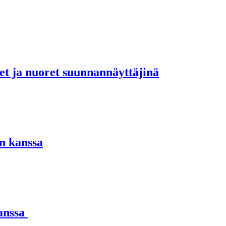
set ja nuoret suunnannäyttäjinä
n kanssa
kanssa