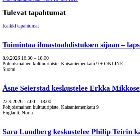
epost
till
Tulevat tapahtumat
amanda.mannstrom@nkk.org
Kaikki tapahtumat
Toimintaa ilmastoahdistuksen sijaan – lap
8.9.2026
16.30 –
18.00
Pohjoismainen kulttuuripiste, Kaisaniemenkatu 9 + ONLINE
Suomi
Åsne Seierstad keskustelee Erkka Mikkose
22.9.2026
17.00 –
18.00
Pohjoismainen kulttuuripiste, Kaisaniemenkatu 9
Englanti, Norja
Sara Lundberg keskustelee Philip Teirin 