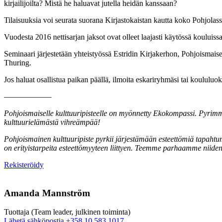
kirjailijoilta? Mistä he haluavat jutella heidän kanssaan?
Tilaisuuksia voi seurata suorana Kirjastokaistan kautta koko Pohjola
Vuodesta 2016 nettisarjan jaksot ovat olleet laajasti käytössä kouluiss
Seminaari järjestetään yhteistyössä Estridin Kirjakerhon, Pohjoismais
Thuring.
Jos haluat osallistua paikan päällä, ilmoita eskariryhmäsi tai koululuo
––––––––––––
Pohjoismaiselle kulttuuripisteelle on myönnetty Ekokompassi. Pyrimme
kulttuurielämästä vihreämpää!
Pohjoismainen kulttuuripiste pyrkii järjestämään esteettömiä tapahtum
on erityistarpeita esteettömyyteen liittyen. Teemme parhaamme niide
Avataan
Rekisteröidy
uuteen
välilehteen
Amanda Mannström
Tuottaja (Team leader, julkinen toiminta)
Sänd
Lähetä sähköpostia
+358 10 583 1017