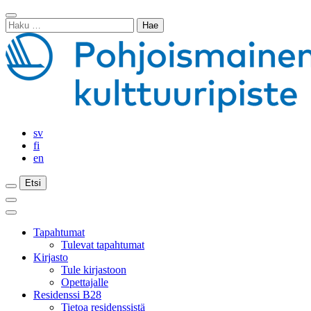
Siirry
Sulje
sisältöön
Haku:
haku
sv
fi
en
Etsi
Etsi
Etsi
Päävalikko
Sulje
päävalikko
Tapahtumat
Tulevat tapahtumat
Kirjasto
Tule kirjastoon
Opettajalle
Residenssi B28
Tietoa residenssistä