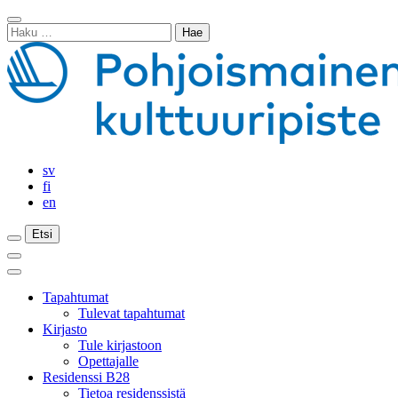
Siirry
Sulje
sisältöön
Haku:
haku
sv
fi
en
Etsi
Etsi
Etsi
Päävalikko
Sulje
päävalikko
Tapahtumat
Tulevat tapahtumat
Kirjasto
Tule kirjastoon
Opettajalle
Residenssi B28
Tietoa residenssistä