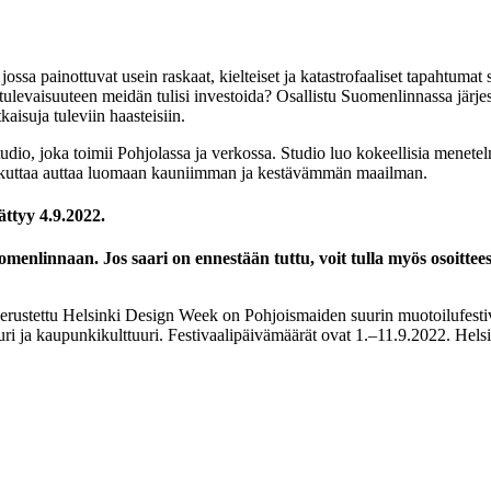
sa painottuvat usein raskaat, kielteiset ja katastrofaaliset tapahtumat 
n tulevaisuuteen meidän tulisi investoida? Osallistu Suomenlinnassa järj
kaisuja tuleviin haasteisiin.
tudio, joka toimii Pohjolassa ja verkossa. Studio luo kokeellisia menete
aikuttaa auttaa luomaan kauniimman ja kestävämmän maailman.
ttyy 4.9.2022.
innaan. Jos saari on ennestään tuttu, voit tulla myös osoitteesee
stettu Helsinki Design Week on Pohjoismaiden suurin muotoilufestivaali
uri ja kaupunkikulttuuri. Festivaalipäivämäärät ovat 1.–11.9.2022. Hel