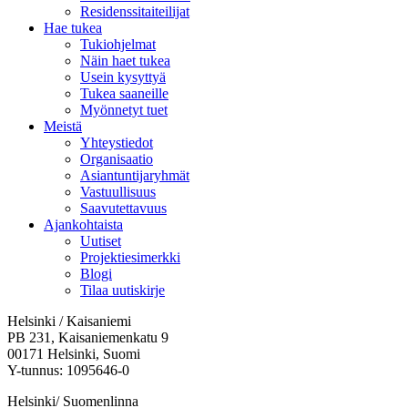
Residenssitaiteilijat
Hae tukea
Tukiohjelmat
Näin haet tukea
Usein kysyttyä
Tukea saaneille
Myönnetyt tuet
Meistä
Yhteystiedot
Organisaatio
Asiantuntijaryhmät
Vastuullisuus
Saavutettavuus
Ajankohtaista
Uutiset
Projektiesimerkki
Blogi
Tilaa uutiskirje
Helsinki / Kaisaniemi
PB 231, Kaisaniemenkatu 9
00171 Helsinki, Suomi
Y-tunnus: 1095646-0
Helsinki/ Suomenlinna