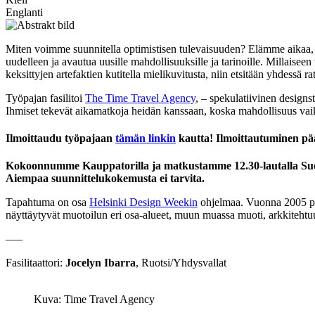
Englanti
Miten voimme suunnitella optimistisen tulevaisuuden? Elämme aikaa, jos
uudelleen ja avautua uusille mahdollisuuksille ja tarinoille. Millaisee
keksittyjen artefaktien kutitella mielikuvitusta, niin etsitään yhdessä rat
Työpajan fasilitoi
The Time Travel Agency
, – spekulatiivinen designs
Ihmiset tekevät aikamatkoja heidän kanssaan, koska mahdollisuus v
Ilmoittaudu työpajaan
tämän linkin
kautta! Ilmoittautuminen pää
Kokoonnumme Kauppatorilla ja matkustamme 12.30-lautalla Suomenl
Aiempaa suunnittelukokemusta ei tarvita.
Tapahtuma on osa
Helsinki Design Weekin
ohjelmaa. Vuonna 2005 peru
näyttäytyvät muotoilun eri osa-alueet, muun muassa muoti, arkkitehtu
—–
Fasilitaattori:
Jocelyn Ibarra
, Ruotsi/Yhdysvallat
Kuva: Time Travel Agency