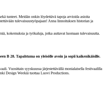
sekä tunteet. Meidän onkin löydettävä tapoja arvioida asioita
estettävään tulevaisuustyöpajaan! Anna linnoituksen historian ja
lmiä, kokemuksia ja työkaluja, jotka auttavat luomaan tulevaisuutta.
n B 28. Tapahtuma on yleisölle avoin ja sopii kaikenikäisille.
. Vuosittain syyskuussa järjestettävällä monialaisella festivaalilla
sinki Design Weekiä tuottaa Luovi Productions.