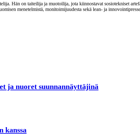
ja. Hän on taiteilija ja muotoilija, jota kiinnostavat sosiotekniset arte
 luomisen menetelmistä, monitoimijuudesta sekä lean- ja innovointipressei
set ja nuoret suunnannäyttäjinä
n kanssa