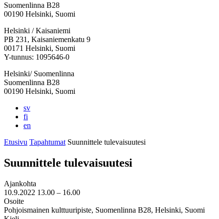
Suomenlinna B28
00190 Helsinki, Suomi
Facebook:
Instagram:
TikTok:
Youtube:
Vimeo:
Helsinki / Kaisaniemi
Avataan
Avataan
Avataan
Avataan
Avataan
PB 231, Kaisaniemenkatu 9
uuteen
uuteen
uuteen
uuteen
uuteen
00171 Helsinki, Suomi
välilehteen
välilehteen
välilehteen
välilehteen
välilehteen
Y-tunnus: 1095646-0
Helsinki/ Suomenlinna
Suomenlinna B28
00190 Helsinki, Suomi
sv
fi
en
Etusivu
Tapahtumat
Suunnittele tulevaisuutesi
Suunnittele tulevaisuutesi
Ajankohta
10.9.2022
13.00 –
16.00
Osoite
Pohjoismainen kulttuuripiste, Suomenlinna B28, Helsinki, Suomi
Kieli