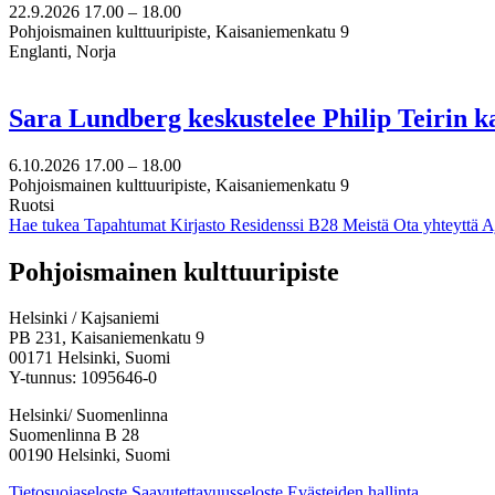
22.9.2026
17.00 –
18.00
Pohjoismainen kulttuuripiste, Kaisaniemenkatu 9
Englanti, Norja
Sara Lundberg keskustelee Philip Teirin 
6.10.2026
17.00 –
18.00
Pohjoismainen kulttuuripiste, Kaisaniemenkatu 9
Ruotsi
Hae tukea
Tapahtumat
Kirjasto
Residenssi B28
Meistä
Ota yhteyttä
A
Facebook:
Instagram:
TikTok:
Youtube:
Vimeo:
Pohjoismainen kulttuuripiste
Avataan
Avataan
Avataan
Avataan
Avataan
uuteen
uuteen
uuteen
uuteen
uuteen
Helsinki / Kajsaniemi
välilehteen
välilehteen
välilehteen
välilehteen
välilehteen
PB 231, Kaisaniemenkatu 9
00171 Helsinki, Suomi
Y-tunnus: 1095646-0
Helsinki/ Suomenlinna
Suomenlinna B 28
00190 Helsinki, Suomi
Tietosuojaseloste
Saavutettavuusseloste
Evästeiden hallinta