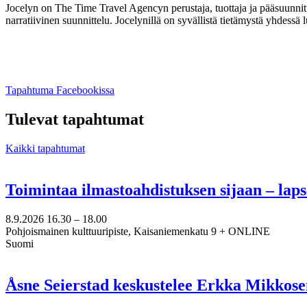
Jocelyn on The Time Travel Agencyn perustaja, tuottaja ja pääsuunnitteli
narratiivinen suunnittelu. Jocelynillä on syvällistä tietämystä yhdessä
Avataan
Tapahtuma Facebookissa
uuteen
välilehteen
Tulevat tapahtumat
Kaikki tapahtumat
Toimintaa ilmastoahdistuksen sijaan – lap
8.9.2026
16.30 –
18.00
Pohjoismainen kulttuuripiste, Kaisaniemenkatu 9 + ONLINE
Suomi
Åsne Seierstad keskustelee Erkka Mikkose