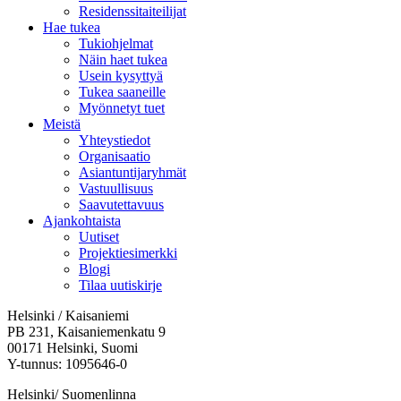
Residenssitaiteilijat
Hae tukea
Tukiohjelmat
Näin haet tukea
Usein kysyttyä
Tukea saaneille
Myönnetyt tuet
Meistä
Yhteystiedot
Organisaatio
Asiantuntijaryhmät
Vastuullisuus
Saavutettavuus
Ajankohtaista
Uutiset
Projektiesimerkki
Blogi
Tilaa uutiskirje
Helsinki / Kaisaniemi
PB 231, Kaisaniemenkatu 9
00171 Helsinki, Suomi
Y-tunnus: 1095646-0
Helsinki/ Suomenlinna