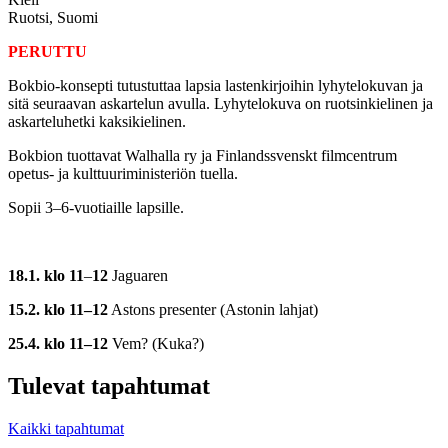
Ruotsi, Suomi
PERUTTU
Bokbio-konsepti tutustuttaa lapsia lastenkirjoihin lyhytelokuvan ja
sitä seuraavan askartelun avulla. Lyhytelokuva on ruotsinkielinen ja
askarteluhetki kaksikielinen.
Bokbion tuottavat Walhalla ry ja Finlandssvenskt filmcentrum
opetus- ja kulttuuriministeriön tuella.
Sopii 3–6-vuotiaille lapsille.
18.1. klo 11
–
12
Jaguaren
15.2. klo 11–12
Astons presenter (Astonin lahjat)
25.4. klo 11–12
Vem? (Kuka?)
Tulevat tapahtumat
Kaikki tapahtumat