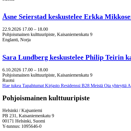
Åsne Seierstad keskustelee Erkka Mikkose
22.9.2026
17.00 –
18.00
Pohjoismainen kulttuuripiste, Kaisaniemenkatu 9
Englanti, Norja
Sara Lundberg keskustelee Philip Teirin 
6.10.2026
17.00 –
18.00
Pohjoismainen kulttuuripiste, Kaisaniemenkatu 9
Ruotsi
Hae tukea
Tapahtumat
Kirjasto
Residenssi B28
Meistä
Ota yhteyttä
A
Facebook:
Instagram:
TikTok:
Youtube:
Vimeo:
Pohjoismainen kulttuuripiste
Avataan
Avataan
Avataan
Avataan
Avataan
uuteen
uuteen
uuteen
uuteen
uuteen
Helsinki / Kajsaniemi
välilehteen
välilehteen
välilehteen
välilehteen
välilehteen
PB 231, Kaisaniemenkatu 9
00171 Helsinki, Suomi
Y-tunnus: 1095646-0