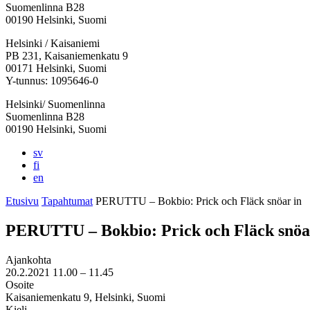
Suomenlinna B28
00190 Helsinki, Suomi
Facebook:
Instagram:
TikTok:
Youtube:
Vimeo:
Helsinki / Kaisaniemi
Avataan
Avataan
Avataan
Avataan
Avataan
PB 231, Kaisaniemenkatu 9
uuteen
uuteen
uuteen
uuteen
uuteen
00171 Helsinki, Suomi
välilehteen
välilehteen
välilehteen
välilehteen
välilehteen
Y-tunnus: 1095646-0
Helsinki/ Suomenlinna
Suomenlinna B28
00190 Helsinki, Suomi
sv
fi
en
Etusivu
Tapahtumat
PERUTTU – Bokbio: Prick och Fläck snöar in
PERUTTU – Bokbio: Prick och Fläck snöa
Ajankohta
20.2.2021
11.00 –
11.45
Osoite
Kaisaniemenkatu 9, Helsinki, Suomi
Kieli