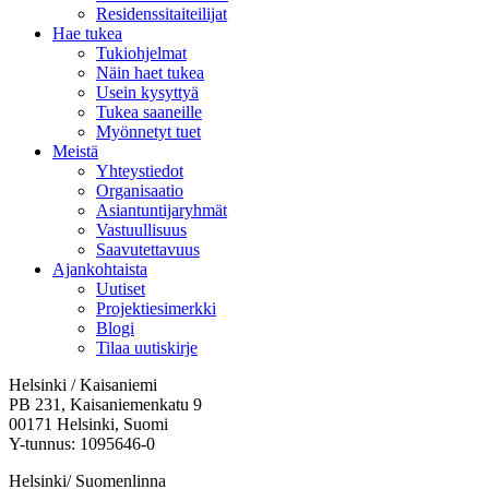
Residenssitaiteilijat
Hae tukea
Tukiohjelmat
Näin haet tukea
Usein kysyttyä
Tukea saaneille
Myönnetyt tuet
Meistä
Yhteystiedot
Organisaatio
Asiantuntijaryhmät
Vastuullisuus
Saavutettavuus
Ajankohtaista
Uutiset
Projektiesimerkki
Blogi
Tilaa uutiskirje
Helsinki / Kaisaniemi
PB 231, Kaisaniemenkatu 9
00171 Helsinki, Suomi
Y-tunnus: 1095646-0
Helsinki/ Suomenlinna