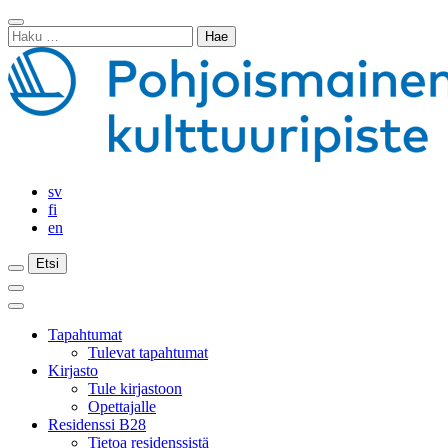
Siirry
Sulje
sisältöön
Haku:
haku
sv
fi
en
Etsi
Etsi
Etsi
Päävalikko
Sulje
päävalikko
Tapahtumat
Tulevat tapahtumat
Kirjasto
Tule kirjastoon
Opettajalle
Residenssi B28
Tietoa residenssistä