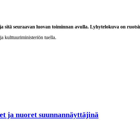
ja sitä seuraavan luovan toiminnan avulla. Lyhytelokuva on ruotsink
a kulttuuriministeriön tuella.
set ja nuoret suunnannäyttäjinä