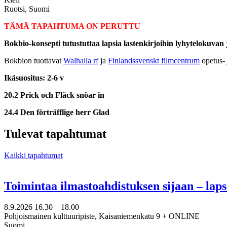
Ruotsi, Suomi
TÄMÄ TAPAHTUMA ON PERUTTU
Bokbio-konsepti tutustuttaa lapsia lastenkirjoihin lyhytelokuvan 
Bokbion tuottavat
Walhalla rf
ja
Finlandssvenskt filmcentrum
opetus- j
Ikäsuositus: 2-6 v
20.2 Prick och Fläck snöar in
24.4 Den förträfflige herr Glad
Tulevat tapahtumat
Kaikki tapahtumat
Toimintaa ilmastoahdistuksen sijaan – lap
8.9.2026
16.30 –
18.00
Pohjoismainen kulttuuripiste, Kaisaniemenkatu 9 + ONLINE
Suomi