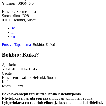
välilehteen
välilehteen
välilehteen
välilehteen
välilehteen
Y-tunnus: 1095646-0
Helsinki/ Suomenlinna
Suomenlinna B28
00190 Helsinki, Suomi
sv
fi
en
Etusivu
Tapahtumat
Bokbio: Kuka?
Bokbio: Kuka?
Ajankohta
5.9.2020
11.00 –
11.45
Osoite
Kaisaniemenkatu 9, Helsinki, Suomi
Kieli
Ruotsi, Suomi
Bokbio-konsepti tutustuttaa lapsia lastenkirjoihin
lyhytelokuvan ja sitä seuraavan luovan toiminnan avulla.
Lyhytelokuva on ruotsinkielinen ja luova toiminta kaksikielistä.