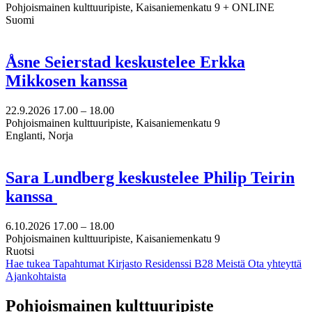
Pohjoismainen kulttuuripiste, Kaisaniemenkatu 9 + ONLINE
Suomi
Åsne Seierstad keskustelee Erkka
Mikkosen kanssa
22.9.2026
17.00 –
18.00
Pohjoismainen kulttuuripiste, Kaisaniemenkatu 9
Englanti, Norja
Sara Lundberg keskustelee Philip Teirin
kanssa
6.10.2026
17.00 –
18.00
Pohjoismainen kulttuuripiste, Kaisaniemenkatu 9
Ruotsi
Hae tukea
Tapahtumat
Kirjasto
Residenssi B28
Meistä
Ota yhteyttä
Ajankohtaista
Facebook:
Instagram:
TikTok:
Youtube:
Vimeo:
Pohjoismainen kulttuuripiste