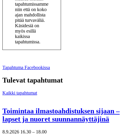
tapahtumissamme
niin että on koko
ajan mahdollista
pitää turvaväliä.
Käsidesiä on
myös esillä
kaikissa
tapahtumissa.
Avataan
Tapahtuma Facebookissa
uuteen
välilehteen
Tulevat tapahtumat
Kaikki tapahtumat
Toimintaa ilmastoahdistuksen sijaan –
lapset ja nuoret suunnannäyttäjinä
8.9.2026
16.30 –
18.00