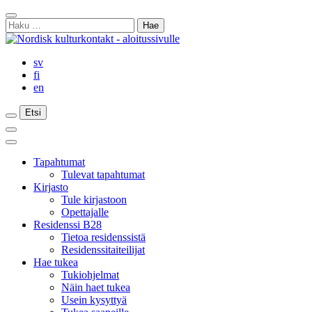
Siirry
Sulje
sisältöön
Haku:
haku
sv
fi
en
Etsi
Etsi
Etsi
Päävalikko
Sulje
päävalikko
Tapahtumat
Tulevat tapahtumat
Kirjasto
Tule kirjastoon
Opettajalle
Residenssi B28
Tietoa residenssistä
Residenssitaiteilijat
Hae tukea
Tukiohjelmat
Näin haet tukea
Usein kysyttyä