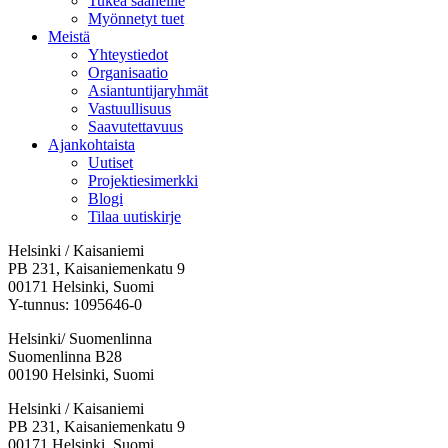
Tukea saaneille
Myönnetyt tuet
Meistä
Yhteystiedot
Organisaatio
Asiantuntijaryhmät
Vastuullisuus
Saavutettavuus
Ajankohtaista
Uutiset
Projektiesimerkki
Blogi
Tilaa uutiskirje
Helsinki / Kaisaniemi
PB 231, Kaisaniemenkatu 9
00171 Helsinki, Suomi
Y-tunnus: 1095646-0
Helsinki/ Suomenlinna
Suomenlinna B28
00190 Helsinki, Suomi
Facebook:
Instagram:
TikTok:
Youtube:
Vimeo:
Helsinki / Kaisaniemi
Avataan
Avataan
Avataan
Avataan
Avataan
PB 231, Kaisaniemenkatu 9
uuteen
uuteen
uuteen
uuteen
uuteen
00171 Helsinki, Suomi