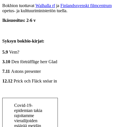
Bokbion tuottavat
Walhalla rf
ja
Finlandssvenskt filmcentrum
opetus- ja kulttuuriministeriön tuella.
Ikäsuositus: 2-6 v
Syksyn bokbio-kirjat:
5.9
Vem?
3.10
Den förträfflige herr Glad
7.11
Astons presenter
12.12
Prick och Fläck snöar in
Covid-19-
epidemian takia
rajoitamme
vierailijoiden
määrää meidän