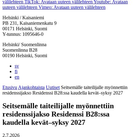
välilehteen
TikTok: Avataan uuteen välilehteen
Youtube: Avataan
uuteen välilehteen
Vimeo: Avataan uuteen välilehteen
Helsinki / Kaisaniemi
PB 231, Kaisaniemenkatu 9
00171 Helsinki, Suomi
Y-tunnus: 1095646-0
Helsinki/ Suomenlinna
Suomenlinna B28
00190 Helsinki, Suomi
sv
fi
en
Etusivu
Ajankohtaista
Uutiset
Seitsemälle taiteilijalle myönnettiin
residenssijakso Residenssi B28:ssa kaudella kevät–syksy 2027
Seitsemälle taiteilijalle myönnettiin
residenssijakso Residenssi B28:ssa
kaudella kevät–syksy 2027
2.7.2026