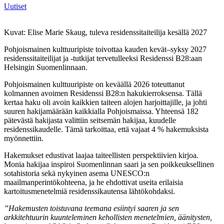
Uutiset
Kuvat: Elise Marie Skaug, tuleva residenssitaiteilija kesällä 2027
Pohjoismainen kulttuuripiste toivottaa kauden kevät–syksy 2027
residenssitaiteilijat ja -tutkijat tervetulleeksi Residenssi B28:aan
Helsingin Suomenlinnaan.
Pohjoismainen kulttuuripiste on keväällä 2026 toteuttanut
kolmannen avoimen Residenssi B28:n hakukierroksensa. Tällä
kertaa haku oli avoin kaikkien taiteen alojen harjoittajille, ja johti
suuren hakijamäärään kaikkialla Pohjoismaissa. Yhteensä 182
pätevästä hakijasta valittiin seitsemän hakijaa, kuudelle
residenssikaudelle. Tämä tarkoittaa, että vajaat 4 % hakemuksista
myönnettiin.
Hakemukset edustivat laajaa taiteellisten perspektiivien kirjoa.
Monia hakijaa inspiroi Suomenlinnan saari ja sen poikkeuksellinen
sotahistoria sekä nykyinen asema UNESCO:n
maailmanperintökohteena, ja he ehdottivat useita erilaisia
kartoitusmenetelmiä residenssikautensa lähtökohdaksi.
”Hakemusten toistuvana teemana esiintyi saaren ja sen
arkkitehtuurin kuunteleminen kehollisten menetelmien, äänitysten,