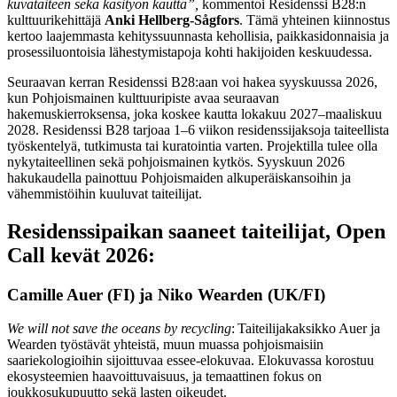
kuvataiteen sekä käsityön kautta”,
kommentoi Residenssi B28:n
kulttuurikehittäjä
Anki Hellberg-Sågfors
. Tämä yhteinen kiinnostus
kertoo laajemmasta kehityssuunnasta kehollisia, paikkasidonnaisia ja
prosessiluontoisia lähestymistapoja kohti hakijoiden keskuudessa.
Seuraavan kerran Residenssi B28:aan voi hakea syyskuussa 2026,
kun Pohjoismainen kulttuuripiste avaa seuraavan
hakemuskierroksensa, joka koskee kautta lokakuu 2027–maaliskuu
2028. Residenssi B28 tarjoaa 1–6 viikon residenssijaksoja taiteellista
työskentelyä, tutkimusta tai kuratointia varten. Projektilla tulee olla
nykytaiteellinen sekä pohjoismainen kytkös. Syyskuun 2026
hakukaudella painottuu Pohjoismaiden alkuperäiskansoihin ja
vähemmistöihin kuuluvat taiteilijat.
Residenssipaikan saaneet taiteilijat, Open
Call kevät 2026:
Camille Auer (FI) ja Niko Wearden (UK/FI)
We will not save the oceans by recycling
: Taiteilijakaksikko Auer ja
Wearden työstävät yhteistä, muun muassa pohjoismaisiin
saariekologioihin sijoittuvaa essee-elokuvaa. Elokuvassa korostuu
ekosysteemien haavoittuvaisuus, ja temaattinen fokus on
joukkosukupuutto sekä lasten oikeudet.