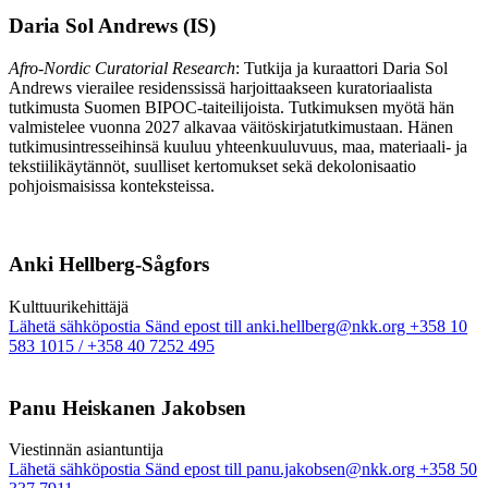
Daria Sol Andrews (IS)
Afro-Nordic Curatorial Research
: Tutkija ja kuraattori Daria Sol
Andrews vierailee residenssissä harjoittaakseen kuratoriaalista
tutkimusta Suomen BIPOC-taiteilijoista. Tutkimuksen myötä hän
valmistelee vuonna 2027 alkavaa väitöskirjatutkimustaan. Hänen
tutkimusintresseihinsä kuuluu yhteenkuuluvuus, maa, materiaali- ja
tekstiilikäytännöt, suulliset kertomukset sekä dekolonisaatio
pohjoismaisissa konteksteissa.
Anki Hellberg-Sågfors
Kulttuuri­kehittäjä
Lähetä sähköpostia
Sänd epost till anki.hellberg@nkk.org
+358 10
583 1015 / +358 40 7252 495
Panu Heiskanen Jakobsen
Vies­tin­nän asian­tuntija
Lähetä sähköpostia
Sänd epost till panu.jakobsen@nkk.org
+358 50