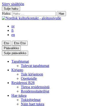
Siirry sisältöön
Sulje haku
Haku:
sv
fi
en
Etsi
Etsi
Etsi
Päävalikko
Sulje päävalikko
Tapahtumat
Tulevat tapahtumat
Kirjasto
Tule kirjastoon
Opettajalle
Residenssi B28
Tietoa residenssistä
Residenssitaiteilijat
Hae tukea
Tukiohjelmat
Näin haet tukea