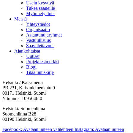
Usein kysyttyä
Tukea saaneille
Myönnetyt tuet
Meistä
Yhteystiedot
Organisaatio
Asiantuntijaryhmät
Vastuullisuus
Saavutettavuus
Ajankohtaista
Uutiset
Projektiesimerkki
Blogi
Tilaa uutiskirje
Helsinki / Kaisaniemi
PB 231, Kaisaniemenkatu 9
00171 Helsinki, Suomi
Y-tunnus: 1095646-0
Helsinki/ Suomenlinna
Suomenlinna B28
00190 Helsinki, Suomi
Facebook: Avataan uuteen välilehteen
Instagram: Avataan uuteen