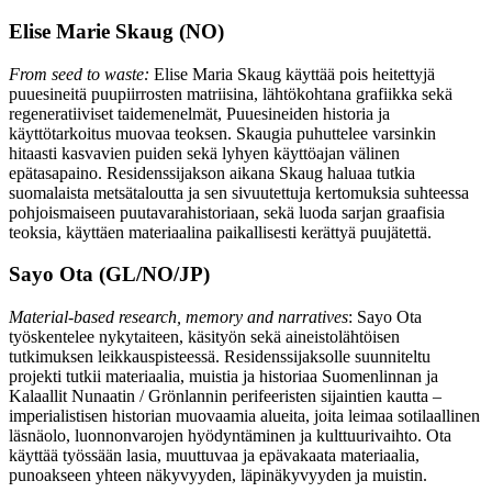
Elise Marie Skaug (NO)
From seed to waste:
Elise Maria Skaug käyttää pois heitettyjä
puuesineitä puupiirrosten matriisina, lähtökohtana grafiikka sekä
regeneratiiviset taidemenelmät, Puuesineiden historia ja
käyttötarkoitus muovaa teoksen. Skaugia puhuttelee varsinkin
hitaasti kasvavien puiden sekä lyhyen käyttöajan välinen
epätasapaino. Residenssijakson aikana Skaug haluaa tutkia
suomalaista metsätaloutta ja sen sivuutettuja kertomuksia suhteessa
pohjoismaiseen puutavarahistoriaan, sekä luoda sarjan graafisia
teoksia, käyttäen materiaalina paikallisesti kerättyä puujätettä.
Sayo Ota (GL/NO/JP)
Material-based research, memory and narratives
: Sayo Ota
työskentelee nykytaiteen, käsityön sekä aineistolähtöisen
tutkimuksen leikkauspisteessä. Residenssijaksolle suunniteltu
projekti tutkii materiaalia, muistia ja historiaa Suomenlinnan ja
Kalaallit Nunaatin / Grönlannin perifeeristen sijaintien kautta –
imperialistisen historian muovaamia alueita, joita leimaa sotilaallinen
läsnäolo, luonnonvarojen hyödyntäminen ja kulttuurivaihto. Ota
käyttää työssään lasia, muuttuvaa ja epävakaata materiaalia,
punoakseen yhteen näkyvyyden, läpinäkyvyyden ja muistin.