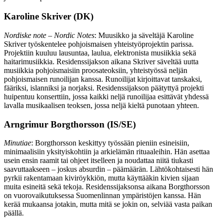
Karoline Skriver (DK)
Nordiske note – Nordic Notes
: Muusikko ja säveltäjä Karoline
Skriver työskentelee pohjoismaisen yhteistyöprojektin parissa.
Projektiin kuuluu lausuntaa, laulua, elektronista musiikkia sekä
haitarimusiikkia. Residenssijakson aikana Skriver säveltää uutta
musiikkia pohjoismaisiin proosateoksiin, yhteistyössä neljän
pohjoismaisen runoilijan kanssa. Runoilijat kirjoittavat tanskaksi,
fääriksi, islanniksi ja norjaksi. Residenssijakson päätyttyä projekti
huipentuu konserttiin, jossa kaikki neljä runoilijaa esittävät yhdessä
lavalla musikaalisen teoksen, jossa neljä kieltä punotaan yhteen.
Arngrimur Borgthorsson (IS/SE)
Minutiae
: Borgthorsson keskittyy työssään pieniin esineisiin,
minimaalisiin yksityiskohtiin ja arkielämän rituaaleihin. Hän asettaa
usein ensin raamit tai ohjeet itselleen ja noudattaa niitä tiukasti
saavuttaakseen – joskus absurdin – päämäärän. Lähtökohtaisesti hän
pyrkii rakentamaan kiviröykkiön, mutta käyttääkin kivien sijaan
muita esineitä sekä tekoja. Residenssijaksonsa aikana Borgthorsson
on vuorovaikutuksessa Suomenlinnan ympäristöjen kanssa. Hän
kerää mukaansa jotakin, mutta mitä se jokin on, selviää vasta paikan
päällä.