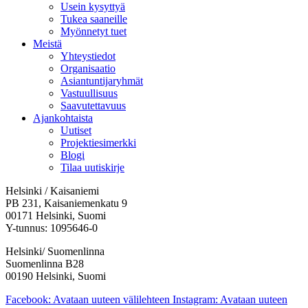
Usein kysyttyä
Tukea saaneille
Myönnetyt tuet
Meistä
Yhteystiedot
Organisaatio
Asiantuntijaryhmät
Vastuullisuus
Saavutettavuus
Ajankohtaista
Uutiset
Projektiesimerkki
Blogi
Tilaa uutiskirje
Helsinki / Kaisaniemi
PB 231, Kaisaniemenkatu 9
00171 Helsinki, Suomi
Y-tunnus: 1095646-0
Helsinki/ Suomenlinna
Suomenlinna B28
00190 Helsinki, Suomi
Facebook: Avataan uuteen välilehteen
Instagram: Avataan uuteen