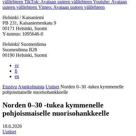
välilehteen
TikTok: Avataan uuteen välilehteen
Youtube: Avataan
uuteen välilehteen
Vimeo: Avataan uuteen välilehteen
Helsinki / Kaisaniemi
PB 231, Kaisaniemenkatu 9
00171 Helsinki, Suomi
Y-tunnus: 1095646-0
Helsinki/ Suomenlinna
Suomenlinna B28
00190 Helsinki, Suomi
sv
fi
en
Etusivu
Ajankohtaista
Uutiset
Norden 0–30 -tukea kymmenelle
pohjoismaiselle nuorisohankkeelle
Norden 0–30 -tukea kymmenelle
pohjoismaiselle nuorisohankkeelle
18.6.2026
Uutiset