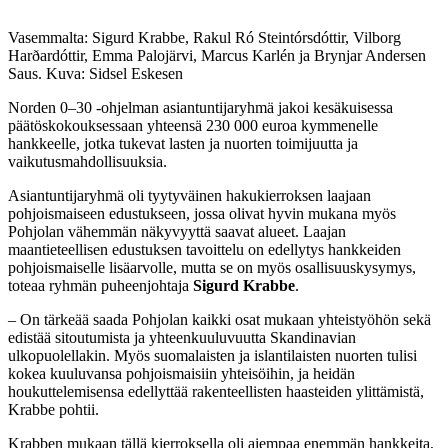
Vasemmalta: Sigurd Krabbe, Rakul Ró Steintórsdóttir, Vilborg
Harðardóttir, Emma Palojärvi, Marcus Karlén ja Brynjar Andersen
Saus. Kuva: Sidsel Eskesen
Norden 0–30 -ohjelman asiantuntijaryhmä jakoi kesäkuisessa
päätöskokouksessaan yhteensä 230 000 euroa kymmenelle
hankkeelle, jotka tukevat lasten ja nuorten toimijuutta ja
vaikutusmahdollisuuksia.
Asiantuntijaryhmä oli tyytyväinen hakukierroksen laajaan
pohjoismaiseen edustukseen, jossa olivat hyvin mukana myös
Pohjolan vähemmän näkyvyyttä saavat alueet. Laajan
maantieteellisen edustuksen tavoittelu on edellytys hankkeiden
pohjoismaiselle lisäarvolle, mutta se on myös osallisuuskysymys,
toteaa ryhmän puheenjohtaja
Sigurd Krabbe
.
– On tärkeää saada Pohjolan kaikki osat mukaan yhteistyöhön sekä
edistää sitoutumista ja yhteenkuuluvuutta Skandinavian
ulkopuolellakin. Myös suomalaisten ja islantilaisten nuorten tulisi
kokea kuuluvansa pohjoismaisiin yhteisöihin, ja heidän
houkuttelemisensa edellyttää rakenteellisten haasteiden ylittämistä,
Krabbe pohtii.
Krabben mukaan tällä kierroksella oli aiempaa enemmän hankkeita,