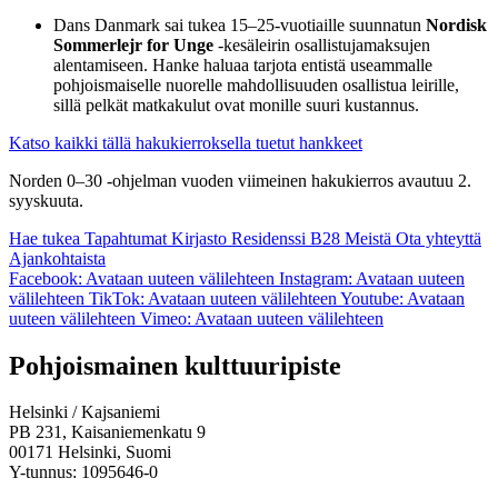
Dans Danmark sai tukea 15–25-vuotiaille suunnatun
Nordisk
Sommerlejr for Unge
-kesäleirin osallistujamaksujen
alentamiseen. Hanke haluaa tarjota entistä useammalle
pohjoismaiselle nuorelle mahdollisuuden osallistua leirille,
sillä pelkät matkakulut ovat monille suuri kustannus.
Katso kaikki tällä hakukierroksella tuetut hankkeet
Norden 0–30 -ohjelman vuoden viimeinen hakukierros avautuu 2.
syyskuuta.
Hae tukea
Tapahtumat
Kirjasto
Residenssi B28
Meistä
Ota yhteyttä
Ajankohtaista
Facebook: Avataan uuteen välilehteen
Instagram: Avataan uuteen
välilehteen
TikTok: Avataan uuteen välilehteen
Youtube: Avataan
uuteen välilehteen
Vimeo: Avataan uuteen välilehteen
Pohjoismainen kulttuuripiste
Helsinki / Kajsaniemi
PB 231, Kaisaniemenkatu 9
00171 Helsinki, Suomi
Y-tunnus: 1095646-0