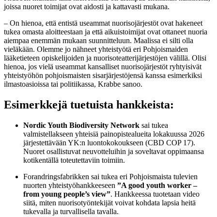
joissa nuoret toimijat ovat aidosti ja kattavasti mukana.
– On hienoa, että entistä useammat nuorisojärjestöt ovat hakeneet
tukea omasta aloitteestaan ja että aikuistoimijat ovat ottaneet nuoria
aiempaa enemmän mukaan suunnitteluun. Maalissa ei silti olla
vieläkään. Olemme jo nähneet yhteistyötä eri Pohjoismaiden
lääketieteen opiskelijoiden ja nuorisoteatterijärjestöjen välillä. Olisi
hienoa, jos vielä useammat kansalliset nuorisojärjestöt ryhtyisivät
yhteistyöhön pohjoismaisten sisarjärjestöjensä kanssa esimerkiksi
ilmastoasioissa tai politiikassa, Krabbe sanoo.
Esimerkkejä tuetuista hankkeista:
Nordic Youth Biodiversity Network
sai tukea
valmistellakseen yhteisiä painopistealueita lokakuussa 2026
järjestettävään YK:n luontokokoukseen (CBD COP 17).
Nuoret osallistuvat neuvotteluihin ja soveltavat oppimaansa
kotikentällä toteutettaviin toimiin.
Forandringsfabrikken sai tukea eri Pohjoismaista tulevien
nuorten yhteistyöhankkeeseen
”A good youth worker –
from young people’s view”
. Hankkeessa tuotetaan video
siitä, miten nuorisotyöntekijät voivat kohdata lapsia heitä
tukevalla ja turvallisella tavalla.