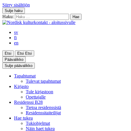
Siirry sisältöön
Sulje haku
Haku:
sv
fi
en
Etsi
Etsi
Etsi
Päävalikko
Sulje päävalikko
Tapahtumat
Tulevat tapahtumat
Kirjasto
Tule kirjastoon
Opettajalle
Residenssi B28
Tietoa residenssistä
Residenssitaiteilijat
Hae tukea
Tukiohjelmat
Näin haet tukea