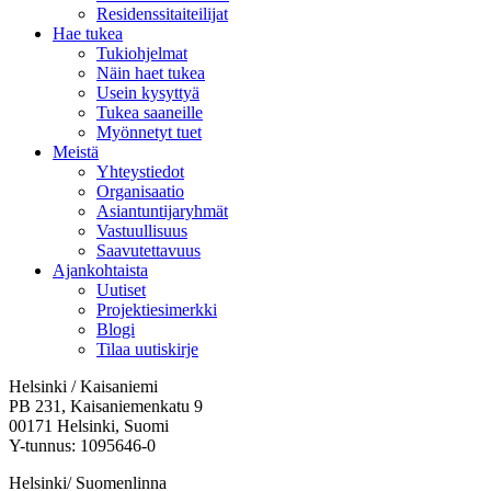
Residenssitaiteilijat
Hae tukea
Tukiohjelmat
Näin haet tukea
Usein kysyttyä
Tukea saaneille
Myönnetyt tuet
Meistä
Yhteystiedot
Organisaatio
Asiantuntijaryhmät
Vastuullisuus
Saavutettavuus
Ajankohtaista
Uutiset
Projektiesimerkki
Blogi
Tilaa uutiskirje
Helsinki / Kaisaniemi
PB 231, Kaisaniemenkatu 9
00171 Helsinki, Suomi
Y-tunnus: 1095646-0
Helsinki/ Suomenlinna