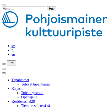
Siirry
Sulje
sisältöön
Haku:
haku
sv
fi
en
Etsi
Etsi
Etsi
Päävalikko
Sulje
päävalikko
Tapahtumat
Tulevat tapahtumat
Kirjasto
Tule kirjastoon
Opettajalle
Residenssi B28
Tietoa residenssistä