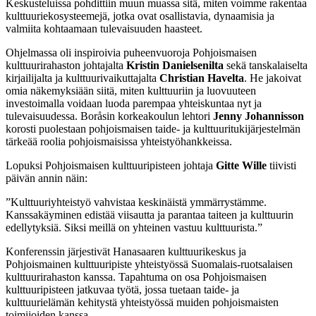
Keskusteluissa pohdittiin muun muassa sitä, miten voimme rakentaa
kulttuuriekosysteemejä, jotka ovat osallistavia, dynaamisia ja
valmiita kohtaamaan tulevaisuuden haasteet.
Ohjelmassa oli inspiroivia puheenvuoroja Pohjoismaisen
kulttuurirahaston johtajalta
Kristin Danielsenilta
sekä tanskalaiselta
kirjailijalta ja kulttuurivaikuttajalta
Christian Havelta
. He jakoivat
omia näkemyksiään siitä, miten kulttuuriin ja luovuuteen
investoimalla voidaan luoda parempaa yhteiskuntaa nyt ja
tulevaisuudessa. Boråsin korkeakoulun lehtori
Jenny Johannisson
korosti puolestaan pohjoismaisen taide- ja kulttuuritukijärjestelmän
tärkeää roolia pohjoismaisissa yhteistyöhankkeissa.
Lopuksi Pohjoismaisen kulttuuripisteen johtaja
Gitte Wille
tiivisti
päivän annin näin:
”Kulttuuriyhteistyö vahvistaa keskinäistä ymmärrystämme.
Kanssakäyminen edistää viisautta ja parantaa taiteen ja kulttuurin
edellytyksiä. Siksi meillä on yhteinen vastuu kulttuurista.”
Konferenssin järjestivät Hanasaaren kulttuurikeskus ja
Pohjoismainen kulttuuripiste yhteistyössä Suomalais-ruotsalaisen
kulttuurirahaston kanssa. Tapahtuma on osa Pohjoismaisen
kulttuuripisteen jatkuvaa työtä, jossa tuetaan taide- ja
kulttuurielämän kehitystä yhteistyössä muiden pohjoismaisten
toimijoiden kanssa.