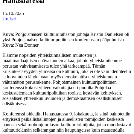
Hanasaaressa
15.10.2025
Uutiset
Kuva: Pohjoismaisen kulttuurirahaston johtaja Kristin Danielsen oli
yksi Pohjoismaisen kulttuuripoliittisen konferenssin pääpuhujista.
Kuva: Nea Donner
Elämme nopeiden yhteiskunnallisten muutosten ja
maailmanlaajuisen epävakauden aikaa, jolloin yhteiskuntiemme
perustan vahvistamisesta tulee yhä tärkeämpää. Tämän
kriisinkestävyyden ytimessä on kulttuuri, joka ei ole vain identiteetin
ja luovuuden lähde, vaan myös demokraattisen yhteiskunnan
välttämätön perusrakenne. Pohjoismainen kulttuuripoliittinen
konferenssi kokosi yhteen vaikuttajia eri puolilta Pohjolaa
keskustelemaan kulttuuripolitiikan roolista kestävän kehityksen,
sosiaalisen yhteenkuuluvuuden ja demokraattisen osallistumisen
edistämisessä.
Konferenssi pidettiin Hanasaaressa 9. lokakuuta, ja siinä painotettiin
erityisesti paikallishallintojen ja alueellisten toimijoiden keskeistä
panosta sekä ruohonjuuritason kulttuuritoimijoita, jotka muodostavat
kulttuurielämän selkärangan niin kaupungeissa kuin maaseudulla.