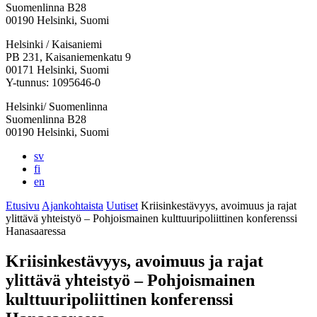
Suomenlinna B28
00190 Helsinki, Suomi
Facebook:
Instagram:
TikTok:
Youtube:
Vimeo:
Helsinki / Kaisaniemi
Avataan
Avataan
Avataan
Avataan
Avataan
PB 231, Kaisaniemenkatu 9
uuteen
uuteen
uuteen
uuteen
uuteen
00171 Helsinki, Suomi
välilehteen
välilehteen
välilehteen
välilehteen
välilehteen
Y-tunnus: 1095646-0
Helsinki/ Suomenlinna
Suomenlinna B28
00190 Helsinki, Suomi
sv
fi
en
Etusivu
Ajankohtaista
Uutiset
Kriisinkestävyys, avoimuus ja rajat
ylittävä yhteistyö – Pohjoismainen kulttuuripoliittinen konferenssi
Hanasaaressa
Kriisinkestävyys, avoimuus ja rajat
ylittävä yhteistyö – Pohjoismainen
kulttuuripoliittinen konferenssi