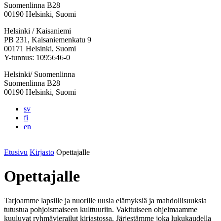
Suomenlinna B28
00190 Helsinki, Suomi
Facebook:
Instagram:
TikTok:
Youtube:
Vimeo:
Helsinki / Kaisaniemi
Avataan
Avataan
Avataan
Avataan
Avataan
PB 231, Kaisaniemenkatu 9
uuteen
uuteen
uuteen
uuteen
uuteen
00171 Helsinki, Suomi
välilehteen
välilehteen
välilehteen
välilehteen
välilehteen
Y-tunnus: 1095646-0
Helsinki/ Suomenlinna
Suomenlinna B28
00190 Helsinki, Suomi
sv
fi
en
Etusivu
Kirjasto
Opettajalle
Opettajalle
Tarjoamme lapsille ja nuorille uusia elämyksiä ja mahdollisuuksia
tutustua pohjoismaiseen kulttuuriin. Vakituiseen ohjelmaamme
kuuluvat ryhmävierailut kirjastossa. Järjestämme joka lukukaudella