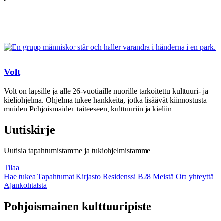
Volt
Volt on lapsille ja alle 26-vuotiaille nuorille tarkoitettu kulttuuri- ja
kieliohjelma. Ohjelma tukee hankkeita, jotka lisäävät kiinnostusta
muiden Pohjoismaiden taiteeseen, kulttuuriin ja kieliin.
Uutiskirje
Uutisia tapahtumistamme ja tukiohjelmistamme
Tilaa
Hae tukea
Tapahtumat
Kirjasto
Residenssi B28
Meistä
Ota yhteyttä
Ajankohtaista
Facebook:
Instagram:
TikTok:
Youtube:
Vimeo:
Pohjoismainen kulttuuripiste
Avataan
Avataan
Avataan
Avataan
Avataan