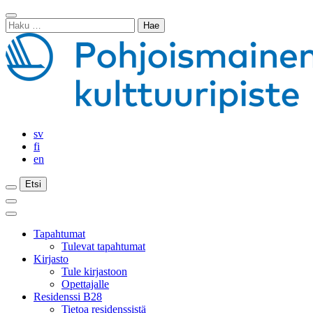
Siirry
Sulje
sisältöön
Haku:
haku
sv
fi
en
Etsi
Etsi
Etsi
Päävalikko
Sulje
päävalikko
Tapahtumat
Tulevat tapahtumat
Kirjasto
Tule kirjastoon
Opettajalle
Residenssi B28
Tietoa residenssistä