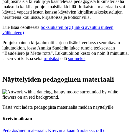
pohjoismaisia kuvakirjoja käsittelevää pedagogista tukimateriaalia
maksutta kaikilla pohjoismaisilla kielillä. Julkaistua materiaalia voi
käyttää vapaasti lasten kanssa käytävien kirjallisuuskeskustelujen
herätteenä kouluissa, kirjastoissa ja kotisohvilla.
Lue lisää osoitteesta
bokslukaren.org (linkki avautuu uuteen
välilehteen)
Pohjoismainen kirja-ahmatti tarjoaa lisäksi verkossa seurattavan
lukutuokion, jossa Annika Sandelin lukee runoja teoksestaan
”Baudeliero ja Mette-rotta”. Lukutuokion kesto on noin 8 minuuttia,
ja sen voi katsoa sekä
ruotsiksi
että
suomeksi
.
Näyttelyiden pedagoginen materiaali
Tästä voit ladata pedagogista materiaalia meidän näyttelyille
Kreivin aikaan
Pedagoginen materiaali, Kreivin aikaan (ruotsiksi, pdf)