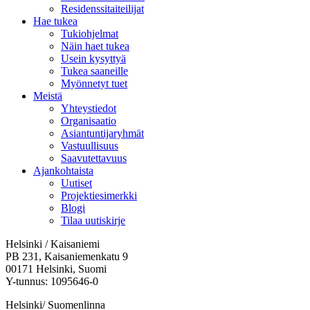
Residenssitaiteilijat
Hae tukea
Tukiohjelmat
Näin haet tukea
Usein kysyttyä
Tukea saaneille
Myönnetyt tuet
Meistä
Yhteystiedot
Organisaatio
Asiantuntijaryhmät
Vastuullisuus
Saavutettavuus
Ajankohtaista
Uutiset
Projektiesimerkki
Blogi
Tilaa uutiskirje
Helsinki / Kaisaniemi
PB 231, Kaisaniemenkatu 9
00171 Helsinki, Suomi
Y-tunnus: 1095646-0
Helsinki/ Suomenlinna