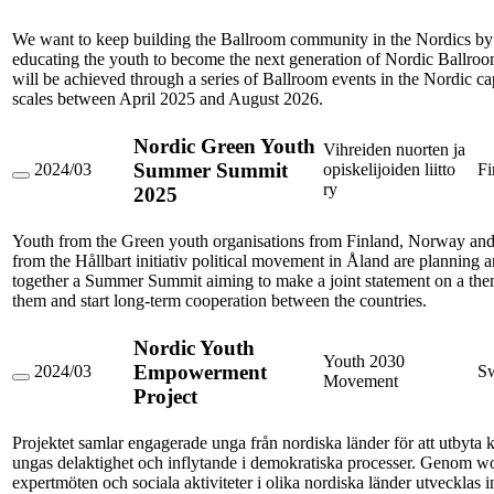
United:
Nordic
We want to keep building the Ballroom community in the Nordics by 
Networks
educating the youth to become the next generation of Nordic Ballroo
will be achieved through a series of Ballroom events in the Nordic ca
scales between April 2025 and August 2026.
Nordic Green Youth
Vihreiden nuorten ja
Summer Summit
2024/03
opiskelijoiden liitto
Fi
Nordic
ry
2025
Green
Youth
Summer
Youth from the Green youth organisations from Finland, Norway a
Summit
from the Hållbart initiativ political movement in Åland are planning 
2025
together a Summer Summit aiming to make a joint statement on a them
them and start long-term cooperation between the countries.
Nordic Youth
Youth 2030
Empowerment
2024/03
S
Movement
Nordic
Project
Youth
Empowerment
Project
Projektet samlar engagerade unga från nordiska länder för att utbyta
ungas delaktighet och inflytande i demokratiska processer. Genom w
expertmöten och sociala aktiviteter i olika nordiska länder utvecklas 