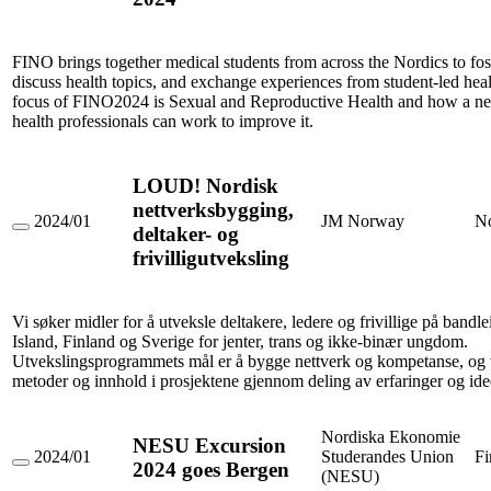
Medical
Student’s
Organisations
(FINO)
FINO brings together medical students from across the Nordics to fost
seminar
discuss health topics, and exchange experiences from student-led heal
2024
focus of FINO2024 is Sexual and Reproductive Health and how a ne
health professionals can work to improve it.
LOUD! Nordisk
nettverksbygging,
2024/01
JM Norway
N
deltaker- og
LOUD!
Nordisk
frivilligutveksling
nettverksbygging,
deltaker-
og
frivilligutveksling
Vi søker midler for å utveksle deltakere, ledere og frivillige på bandle
Island, Finland og Sverige for jenter, trans og ikke-binær ungdom.
Utvekslingsprogrammets mål er å bygge nettverk og kompetanse, og 
metoder og innhold i prosjektene gjennom deling av erfaringer og ide
Nordiska Ekonomie
NESU Excursion
2024/01
Studerandes Union
Fi
2024 goes Bergen
NESU
(NESU)
Excursion