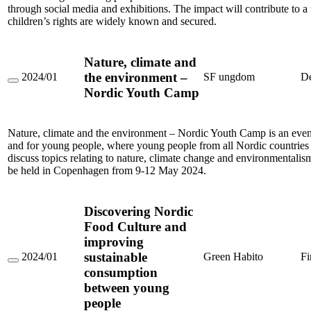
through social media and exhibitions. The impact will contribute to a
children’s rights are widely known and secured.
Nature, climate and
the environment –
2024/01
SF ungdom
D
Nature,
Nordic Youth Camp
climate
and
the
environment
Nature, climate and the environment – Nordic Youth Camp is an even
–
and for young people, where young people from all Nordic countries 
Nordic
discuss topics relating to nature, climate change and environmentali
Youth
Camp
be held in Copenhagen from 9-12 May 2024.
Discovering Nordic
Food Culture and
improving
sustainable
2024/01
Green Habito
Fi
Discovering
consumption
Nordic
between young
Food
Culture
people
and