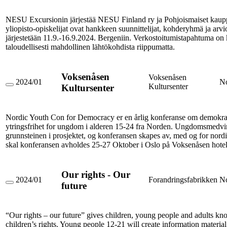
2024
goes
NESU Excursionin järjestää NESU Finland ry ja Pohjoismaiset kaupp
Bergen
yliopisto-opiskelijat ovat hankkeen suunnittelijat, kohderyhmä ja arvi
järjestetään 11.9.-16.9.2024. Bergeniin. Verkostoitumistapahtuma on k
taloudellisesti mahdollinen lähtökohdista riippumatta.
Voksenåsen
Voksenåsen
2024/01
N
Kultursenter
Kultursenter
Voksenåsen
Kultursenter
Nordic Youth Con for Democracy er en årlig konferanse om demokra
ytringsfrihet for ungdom i alderen 15-24 fra Norden. Ungdomsmedvi
grunnsteinen i prosjektet, og konferansen skapes av, med og for nord
skal konferansen avholdes 25-27 Oktober i Oslo på Voksenåsen hotel
Our rights - Our
2024/01
Forandringsfabrikken
N
future
Our
rights
-
Our
“Our rights – our future” gives children, young people and adults k
future
children’s rights. Young people 12-21 will create information material