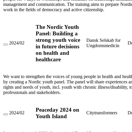
management and communication. The training aims to prepare Nordic
work in the fields of democracy and active citizenship.
The Nordic Youth
Panel: Building a
strong youth voice
Dansk Selskab for
2024/02
D
Ungdomsmedicin
in future decisions
The
Nordic
on health and
Youth
healthcare
Panel:
Building
a
strong
We want to strengthen the voices of young people in health and healt
youth
by creating a Nordic youth panel. The panel will share experiences a
voice
in
rights and needs of youth, incl. youth with chronic illness/disability, 
future
professionals and stakeholders.
decisions
on
health
and
Peaceday 2024 on
2024/02
Citytransformers
D
healthcare
Youth Island
Peaceday
2024
on
Youth