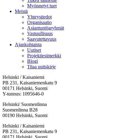
Tukea saaneille
Myönnetyt tuet
Meistä
Yhteystiedot
Organisaatio
Asiantuntijaryhmät
Vastuullisuus
Saavutettavuus
Ajankohtaista
Uutiset
Projektiesimerkki
Blogi
Tilaa uutiskirje
Helsinki / Kaisaniemi
PB 231, Kaisaniemenkatu 9
00171 Helsinki, Suomi
Y-tunnus: 1095646-0
Helsinki/ Suomenlinna
Suomenlinna B28
00190 Helsinki, Suomi
Facebook:
Instagram:
TikTok:
Youtube:
Vimeo:
Helsinki / Kaisaniemi
Avataan
Avataan
Avataan
Avataan
Avataan
PB 231, Kaisaniemenkatu 9
uuteen
uuteen
uuteen
uuteen
uuteen
00171 Helsinki, Suomi