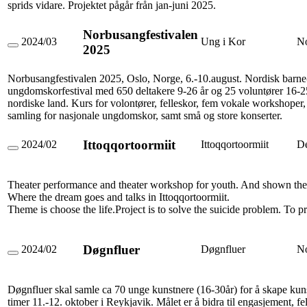
sprids vidare. Projektet pågår från jan-juni 2025.
Norbusangfestivalen
2024/03
Ung i Kor
N
2025
Norbusangfestivalen
2025
Norbusangfestivalen 2025, Oslo, Norge, 6.-10.august. Nordisk barne
ungdomskorfestival med 650 deltakere 9-26 år og 25 voluntører 16-25 
nordiske land. Kurs for volontører, felleskor, fem vokale workshoper, 
samling for nasjonale ungdomskor, samt små og store konserter.
Ittoqqortoormiit
2024/02
Ittoqqortoormiit
D
Ittoqqortoormiit
Theater performance and theater workshop for youth. And shown th
Where the dream goes and talks in Ittoqqortoormiit.
Theme is choose the life.Project is to solve the suicide problem. To pr
Døgnfluer
2024/02
Døgnfluer
N
Døgnfluer
Døgnfluer skal samle ca 70 unge kunstnere (16-30år) for å skape kun
timer 11.-12. oktober i Reykjavik. Målet er å bidra til engasjement, fe