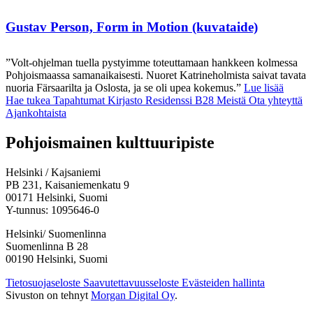
Gustav Person, Form in Motion (kuvataide)
”Volt-ohjelman tuella pystyimme toteuttamaan hankkeen kolmessa
Pohjoismaassa samanaikaisesti. Nuoret Katrineholmista saivat tavata
nuoria Färsaarilta ja Oslosta, ja se oli upea kokemus.”
Lue lisää
Hae tukea
Tapahtumat
Kirjasto
Residenssi B28
Meistä
Ota yhteyttä
Ajankohtaista
Facebook:
Instagram:
TikTok:
Youtube:
Vimeo:
Pohjoismainen kulttuuripiste
Avataan
Avataan
Avataan
Avataan
Avataan
uuteen
uuteen
uuteen
uuteen
uuteen
Helsinki / Kajsaniemi
välilehteen
välilehteen
välilehteen
välilehteen
välilehteen
PB 231, Kaisaniemenkatu 9
00171 Helsinki, Suomi
Y-tunnus: 1095646-0
Helsinki/ Suomenlinna
Suomenlinna B 28
00190 Helsinki, Suomi
Tietosuojaseloste
Saavutettavuusseloste
Evästeiden hallinta
Sivuston on tehnyt
Morgan Digital Oy
.