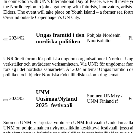
In connection with UN’s International Day of Peace, we will invite y
Island
the Nordic region to join a gathering with futurists, innovators, artist
Elders. The event will take place on Youth Island – a former sea fortre
Øresund outside Copenhagen’s UN City.
Ungas framtid i den
Pohjola-Nordenin
2024/02
Fi
Nuorisoliitto
nordiska politiken
Ungas
framtid
i
den
UNR är ett forum för politiska ungdomsorganisationer i Norden. Ung
nordiska
verkställer och utvärderar verksamheten. Via UNR för ungdomar fra
politiken
förslag i det nordiska samarbetet. År 2024 är temat Ungas framtid i d
politiken och bjuder Nordiska rådet till diskussion kring temat.
UNM
Suomen UNM ry /
Uusimaa/Nyland
2024/02
Fi
UNM Finland rf
UNM
2025 -festivaali
Uusimaa/Nyland
2025
-
festivaali
Suomen UNM ry järjestää vuotuisen UNM-festivaalin Uudellamaalla
UNM on pohjoismainen nykymusiikkiin keskittyvä festivaali, jossa al