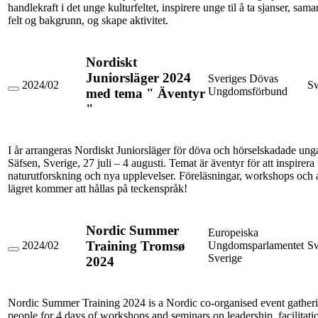
handlekraft i det unge kulturfeltet, inspirere unge til å ta sjanser, sam
felt og bakgrunn, og skape aktivitet.
Nordiskt
Juniorsläger 2024
Sveriges Dövas
2024/02
S
Ungdomsförbund
med tema " Äventyr
Nordiskt
Juniorsläger
"
2024
med
tema
"
I år arrangeras Nordiskt Juniorsläger för döva och hörselskadade unga
Äventyr
Säfsen, Sverige, 27 juli – 4 augusti. Temat är äventyr för att inspirera t
"
naturutforskning och nya upplevelser. Föreläsningar, workshops och a
lägret kommer att hållas på teckenspråk!
Nordic Summer
Europeiska
Training Tromsø
2024/02
Ungdomsparlamentet
S
Nordic
Sverige
2024
Summer
Training
Tromsø
2024
Nordic Summer Training 2024 is a Nordic co-organised event gather
people for 4 days of workshops and seminars on leadership, facilitatio