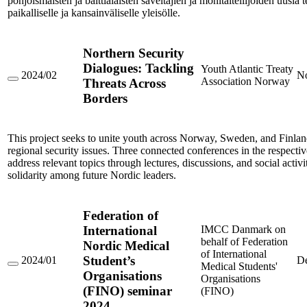
pohjoismaisten ja balttialaisten säveltäjien ja monitaiteilijoiden uusia 
paikalliselle ja kansainväliselle yleisölle.
Northern Security
Dialogues: Tackling
Youth Atlantic Treaty
2024/02
N
Association Norway
Threats Across
Northern
Security
Borders
Dialogues:
Tackling
Threats
Across
This project seeks to unite youth across Norway, Sweden, and Finlan
Borders
regional security issues. Three connected conferences in the respectiv
address relevant topics through lectures, discussions, and social activit
solidarity among future Nordic leaders.
Federation of
International
IMCC Danmark on
behalf of Federation
Nordic Medical
of International
Student’s
2024/01
D
Medical Students'
Federation
Organisations
Organisations
of
(FINO) seminar
International
(FINO)
Nordic
2024