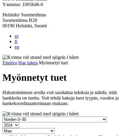
välilehteen
välilehteen
välilehteen
välilehteen
välilehteen
Y-tunnus: 1095646-0
Helsinki/ Suomenlinna
Suomenlinna B28
00190 Helsinki, Suomi
sv
fi
en
Etusivu
Hae tukea
Myönnetyt tuet
Myönnetyt tuet
Hakutoiminnon avulla voit suodattaa tuloksia ja nähdä, mitä
hankkeita on tuettu. Voit tehdä hakuja tuen tyypin, vuoden ja
hankekoordinaattorimaan mukaan.
Tukimuoto
Vuosi
Maa