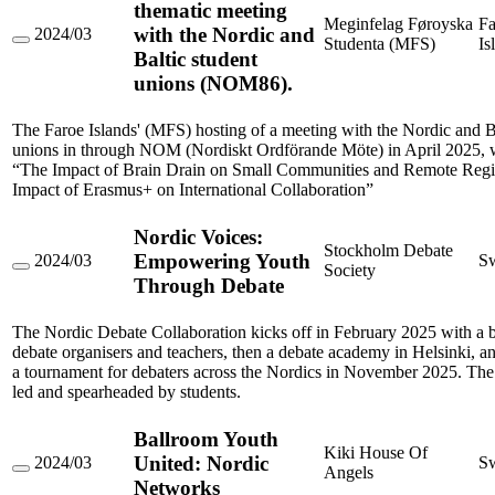
thematic meeting
Meginfelag Føroyska
Fa
with the Nordic and
2024/03
Studenta (MFS)
Is
Faroese
Baltic student
hosting
unions (NOM86).
of
a
thematic
The Faroe Islands' (MFS) hosting of a meeting with the Nordic and Ba
meeting
with
unions in through NOM (Nordiskt Ordförande Möte) in April 2025, w
the
“The Impact of Brain Drain on Small Communities and Remote Reg
Nordic
Impact of Erasmus+ on International Collaboration”
and
Baltic
student
Nordic Voices:
unions
Stockholm Debate
Empowering Youth
2024/03
S
(NOM86).
Society
Nordic
Through Debate
Voices:
Empowering
Youth
The Nordic Debate Collaboration kicks off in February 2025 with a 
Through
debate organisers and teachers, then a debate academy in Helsinki, 
Debate
a tournament for debaters across the Nordics in November 2025. The 
led and spearheaded by students.
Ballroom Youth
Kiki House Of
United: Nordic
2024/03
S
Angels
Ballroom
Networks
Youth