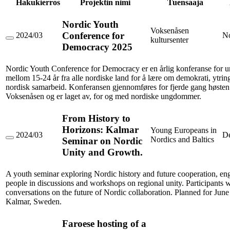
Hakukierros
Projektin nimi
Tuensaaja
Nordic Youth
Voksenåsen
Conference for
2024/03
N
kultursenter
Nordic
Democracy 2025
Youth
Conference
for
Nordic Youth Conference for Democracy er en årlig konferanse for
Democracy
mellom 15-24 år fra alle nordiske land for å lære om demokrati, ytring
2025
nordisk samarbeid. Konferansen gjennomføres for fjerde gang høste
Voksenåsen og er laget av, for og med nordiske ungdommer.
From History to
Horizons: Kalmar
Young Europeans in
2024/03
D
Nordics and Baltics
Seminar on Nordic
From
History
Unity and Growth.
to
Horizons:
Kalmar
A youth seminar exploring Nordic history and future cooperation, e
Seminar
people in discussions and workshops on regional unity. Participants w
on
conversations on the future of Nordic collaboration. Planned for June
Nordic
Kalmar, Sweden.
Unity
and
Growth.
Faroese hosting of a