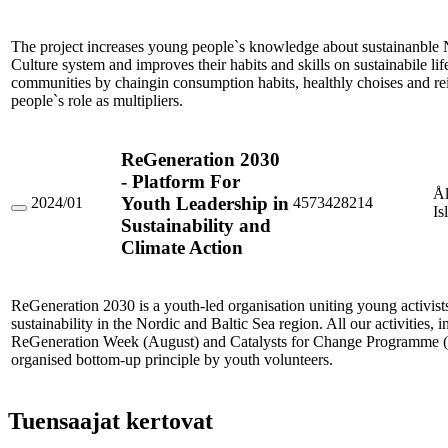
improving
sustainable
consumption
The project increases young people`s knowledge about sustainanble
between
Culture system and improves their habits and skills on sustainabile lif
young
communities by chaingin consumption habits, healthly choises and r
people
people`s role as multipliers.
ReGeneration 2030
- Platform For
Å
Youth Leadership in
2024/01
4573428214
Is
ReGeneration
Sustainability and
2030
Climate Action
-
Platform
For
Youth
ReGeneration 2030 is a youth-led organisation uniting young activists
Leadership
in
sustainability in the Nordic and Baltic Sea region. All our activities, 
Sustainability
ReGeneration Week (August) and Catalysts for Change Programme (A
and
organised bottom-up principle by youth volunteers.
Climate
Action
Tuensaajat kertovat