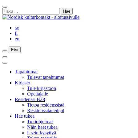
Siirry
Sulje
sisältöön
Haku:
haku
sv
fi
en
Etsi
Etsi
Etsi
Päävalikko
Sulje
päävalikko
Tapahtumat
Tulevat tapahtumat
Kirjasto
Tule kirjastoon
Opettajalle
Residenssi B28
Tietoa residenssistä
Residenssitaiteilijat
Hae tukea
Tukiohjelmat
Näin haet tukea
Usein kysyttyä