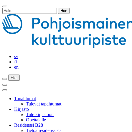
Siirry
Sulje
sisältöön
Haku:
haku
sv
fi
en
Etsi
Etsi
Etsi
Päävalikko
Sulje
päävalikko
Tapahtumat
Tulevat tapahtumat
Kirjasto
Tule kirjastoon
Opettajalle
Residenssi B28
Tietoa residenssistä