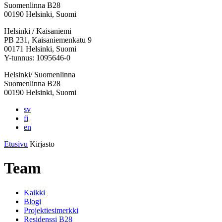
Suomenlinna B28
00190 Helsinki, Suomi
Facebook:
Instagram:
TikTok:
Youtube:
Vimeo:
Helsinki / Kaisaniemi
Avataan
Avataan
Avataan
Avataan
Avataan
PB 231, Kaisaniemenkatu 9
uuteen
uuteen
uuteen
uuteen
uuteen
00171 Helsinki, Suomi
välilehteen
välilehteen
välilehteen
välilehteen
välilehteen
Y-tunnus: 1095646-0
Helsinki/ Suomenlinna
Suomenlinna B28
00190 Helsinki, Suomi
sv
fi
en
Etusivu
Kirjasto
Team
Kaikki
Blogi
Projektiesimerkki
Residenssi B28