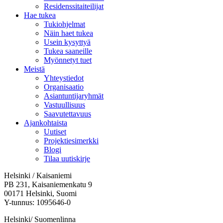
Residenssitaiteilijat
Hae tukea
Tukiohjelmat
Näin haet tukea
Usein kysyttyä
Tukea saaneille
Myönnetyt tuet
Meistä
Yhteystiedot
Organisaatio
Asiantuntijaryhmät
Vastuullisuus
Saavutettavuus
Ajankohtaista
Uutiset
Projektiesimerkki
Blogi
Tilaa uutiskirje
Helsinki / Kaisaniemi
PB 231, Kaisaniemenkatu 9
00171 Helsinki, Suomi
Y-tunnus: 1095646-0
Helsinki/ Suomenlinna