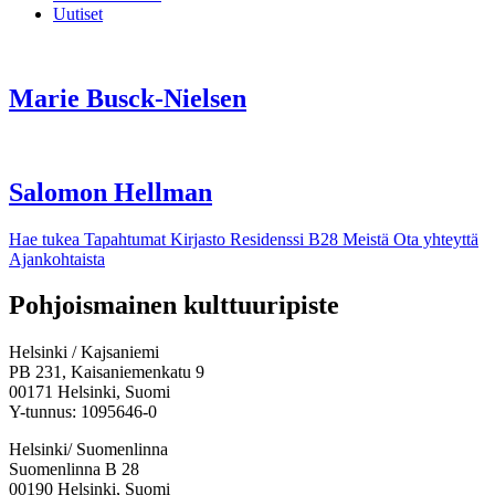
Uutiset
Marie Busck-Nielsen
Salomon Hellman
Hae tukea
Tapahtumat
Kirjasto
Residenssi B28
Meistä
Ota yhteyttä
Ajankohtaista
Facebook:
Instagram:
TikTok:
Youtube:
Vimeo:
Pohjoismainen kulttuuripiste
Avataan
Avataan
Avataan
Avataan
Avataan
uuteen
uuteen
uuteen
uuteen
uuteen
Helsinki / Kajsaniemi
välilehteen
välilehteen
välilehteen
välilehteen
välilehteen
PB 231, Kaisaniemenkatu 9
00171 Helsinki, Suomi
Y-tunnus: 1095646-0
Helsinki/ Suomenlinna
Suomenlinna B 28
00190 Helsinki, Suomi