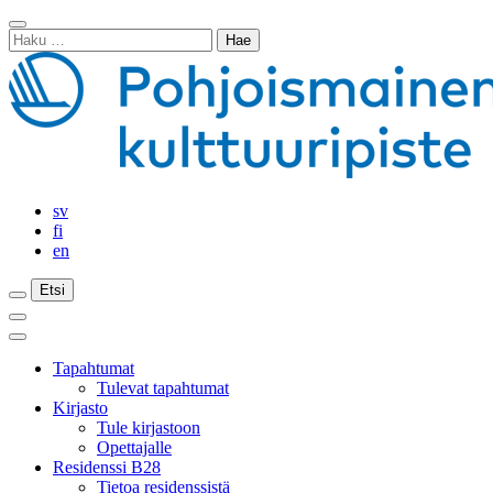
Siirry
Sulje
sisältöön
Haku:
haku
sv
fi
en
Etsi
Etsi
Etsi
Päävalikko
Sulje
päävalikko
Tapahtumat
Tulevat tapahtumat
Kirjasto
Tule kirjastoon
Opettajalle
Residenssi B28
Tietoa residenssistä