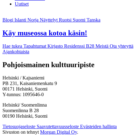
Uutiset
Blogi
Islanti
Norja
Näyttelyt
Ruotsi
Suomi
Tanska
Käy museossa kotoa käsin!
Hae tukea
Tapahtumat
Kirjasto
Residenssi B28
Meistä
Ota yhteyttä
Ajankohtaista
Facebook:
Instagram:
TikTok:
Youtube:
Vimeo:
Pohjoismainen kulttuuripiste
Avataan
Avataan
Avataan
Avataan
Avataan
uuteen
uuteen
uuteen
uuteen
uuteen
Helsinki / Kajsaniemi
välilehteen
välilehteen
välilehteen
välilehteen
välilehteen
PB 231, Kaisaniemenkatu 9
00171 Helsinki, Suomi
Y-tunnus: 1095646-0
Helsinki/ Suomenlinna
Suomenlinna B 28
00190 Helsinki, Suomi
Tietosuojaseloste
Saavutettavuusseloste
Evästeiden hallinta
Sivuston on tehnyt
Morgan Digital Oy
.