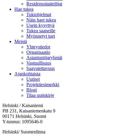
Residenssitaiteilijat
Hae tukea
Tukiohjelmat
Näin haet tukea
Usein kysyttyä
Tukea saaneille
Myönnetyt tuet
Meistä
Yhteystiedot
Organisaatio
Asiantuntijaryhmät
Vastuullisuus
Saavutettavuus
Ajankohtaista
Uutiset
Projektiesimerkki
Blogi
Tilaa uutiskirje
Helsinki / Kaisaniemi
PB 231, Kaisaniemenkatu 9
00171 Helsinki, Suomi
Y-tunnus: 1095646-0
Helsinki/ Suomenlinna