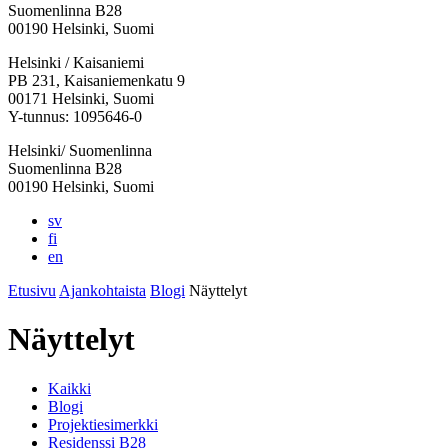
Suomenlinna B28
00190 Helsinki, Suomi
Facebook:
Instagram:
TikTok:
Youtube:
Vimeo:
Helsinki / Kaisaniemi
Avataan
Avataan
Avataan
Avataan
Avataan
PB 231, Kaisaniemenkatu 9
uuteen
uuteen
uuteen
uuteen
uuteen
00171 Helsinki, Suomi
välilehteen
välilehteen
välilehteen
välilehteen
välilehteen
Y-tunnus: 1095646-0
Helsinki/ Suomenlinna
Suomenlinna B28
00190 Helsinki, Suomi
sv
fi
en
Etusivu
Ajankohtaista
Blogi
Näyttelyt
Näyttelyt
Kaikki
Blogi
Projektiesimerkki
Residenssi B28