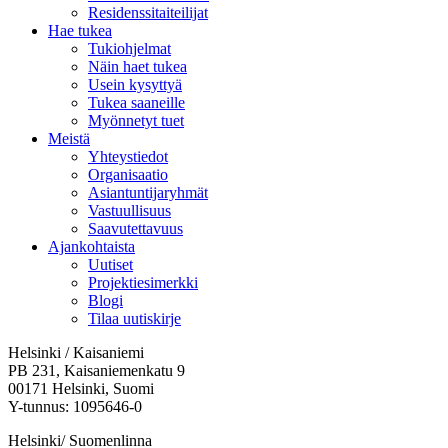
Residenssitaiteilijat
Hae tukea
Tukiohjelmat
Näin haet tukea
Usein kysyttyä
Tukea saaneille
Myönnetyt tuet
Meistä
Yhteystiedot
Organisaatio
Asiantuntijaryhmät
Vastuullisuus
Saavutettavuus
Ajankohtaista
Uutiset
Projektiesimerkki
Blogi
Tilaa uutiskirje
Helsinki / Kaisaniemi
PB 231, Kaisaniemenkatu 9
00171 Helsinki, Suomi
Y-tunnus: 1095646-0
Helsinki/ Suomenlinna