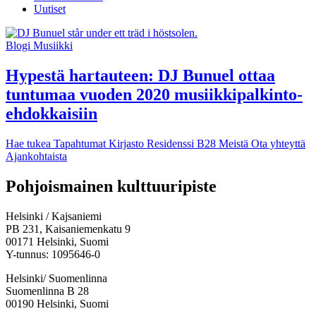
Uutiset
Blogi
Musiikki
Hypestä hartauteen: DJ Bunuel ottaa
tuntumaa vuoden 2020 musiikki­palkinto­
ehdokkaisiin
Hae tukea
Tapahtumat
Kirjasto
Residenssi B28
Meistä
Ota yhteyttä
Ajankohtaista
Facebook:
Instagram:
TikTok:
Youtube:
Vimeo:
Pohjoismainen kulttuuripiste
Avataan
Avataan
Avataan
Avataan
Avataan
uuteen
uuteen
uuteen
uuteen
uuteen
Helsinki / Kajsaniemi
välilehteen
välilehteen
välilehteen
välilehteen
välilehteen
PB 231, Kaisaniemenkatu 9
00171 Helsinki, Suomi
Y-tunnus: 1095646-0
Helsinki/ Suomenlinna
Suomenlinna B 28
00190 Helsinki, Suomi