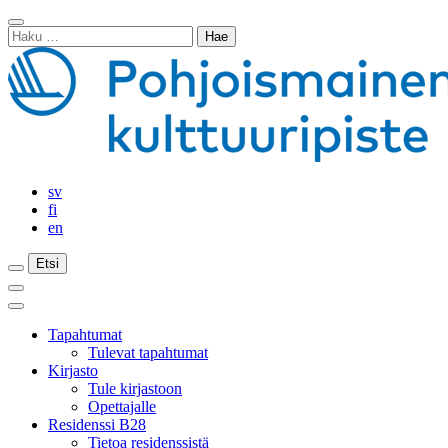
Siirry
Sulje
sisältöön
Haku:
haku
sv
fi
en
Etsi
Etsi
Etsi
Päävalikko
Sulje
päävalikko
Tapahtumat
Tulevat tapahtumat
Kirjasto
Tule kirjastoon
Opettajalle
Residenssi B28
Tietoa residenssistä