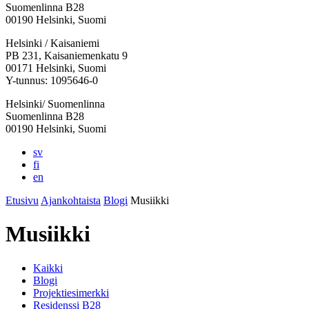
Suomenlinna B28
00190 Helsinki, Suomi
Facebook:
Instagram:
TikTok:
Youtube:
Vimeo:
Helsinki / Kaisaniemi
Avataan
Avataan
Avataan
Avataan
Avataan
PB 231, Kaisaniemenkatu 9
uuteen
uuteen
uuteen
uuteen
uuteen
00171 Helsinki, Suomi
välilehteen
välilehteen
välilehteen
välilehteen
välilehteen
Y-tunnus: 1095646-0
Helsinki/ Suomenlinna
Suomenlinna B28
00190 Helsinki, Suomi
sv
fi
en
Etusivu
Ajankohtaista
Blogi
Musiikki
Musiikki
Kaikki
Blogi
Projektiesimerkki
Residenssi B28