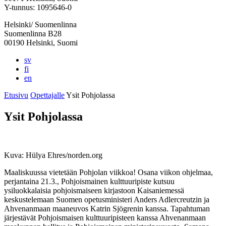
välilehteen
välilehteen
välilehteen
välilehteen
välilehteen
Y-tunnus: 1095646-0
Helsinki/ Suomenlinna
Suomenlinna B28
00190 Helsinki, Suomi
sv
fi
en
Etusivu
Opettajalle
Ysit Pohjolassa
Ysit Pohjolassa
Kuva: Hülya Ehres/norden.org
Maaliskuussa vietetään Pohjolan viikkoa! Osana viikon ohjelmaa,
perjantaina 21.3., Pohjoismainen kulttuuripiste kutsuu
ysiluokkalaisia pohjoismaiseen kirjastoon Kaisaniemessä
keskustelemaan Suomen opetusministeri Anders Adlercreutzin ja
Ahvenanmaan maaneuvos Katrin Sjögrenin kanssa. Tapahtuman
järjestävät Pohjoismaisen kulttuuripisteen kanssa Ahvenanmaan