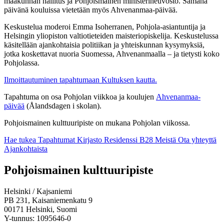
maakunnan hallitus ja Pohjoismainen ministerineuvosto. Samana
päivänä kouluissa vietetään myös Ahvenanmaa-päivää.
Keskustelua moderoi Emma Isoherranen, Pohjola-asiantuntija ja
Helsingin yliopiston valtiotieteiden maisteriopiskelija. Keskustelussa
käsitellään ajankohtaisia politiikan ja yhteiskunnan kysymyksiä,
jotka koskettavat nuoria Suomessa, Ahvenanmaalla – ja tietysti koko
Pohjolassa.
Ilmoittautuminen tapahtumaan Kultuksen kautta.
Tapahtuma on osa Pohjolan viikkoa ja koulujen
Ahvenanmaa-
päivää
(Ålandsdagen i skolan).
Pohjoismainen kulttuuripiste on mukana Pohjolan viikossa.
Hae tukea
Tapahtumat
Kirjasto
Residenssi B28
Meistä
Ota yhteyttä
Ajankohtaista
Facebook:
Instagram:
TikTok:
Youtube:
Vimeo:
Pohjoismainen kulttuuripiste
Avataan
Avataan
Avataan
Avataan
Avataan
uuteen
uuteen
uuteen
uuteen
uuteen
Helsinki / Kajsaniemi
välilehteen
välilehteen
välilehteen
välilehteen
välilehteen
PB 231, Kaisaniemenkatu 9
00171 Helsinki, Suomi
Y-tunnus: 1095646-0