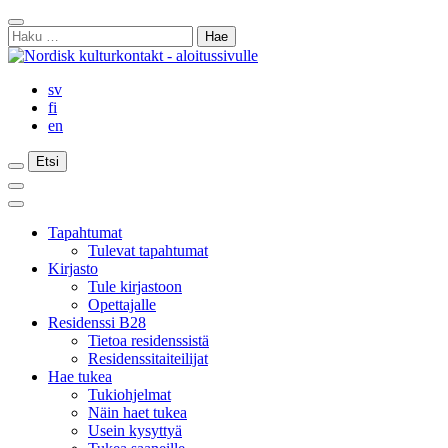
Siirry
Sulje
sisältöön
Haku:
haku
sv
fi
en
Etsi
Etsi
Etsi
Päävalikko
Sulje
päävalikko
Tapahtumat
Tulevat tapahtumat
Kirjasto
Tule kirjastoon
Opettajalle
Residenssi B28
Tietoa residenssistä
Residenssitaiteilijat
Hae tukea
Tukiohjelmat
Näin haet tukea
Usein kysyttyä