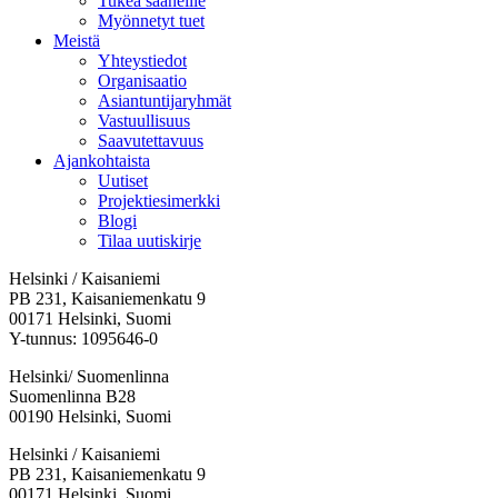
Tukea saaneille
Myönnetyt tuet
Meistä
Yhteystiedot
Organisaatio
Asiantuntijaryhmät
Vastuullisuus
Saavutettavuus
Ajankohtaista
Uutiset
Projektiesimerkki
Blogi
Tilaa uutiskirje
Helsinki / Kaisaniemi
PB 231, Kaisaniemenkatu 9
00171 Helsinki, Suomi
Y-tunnus: 1095646-0
Helsinki/ Suomenlinna
Suomenlinna B28
00190 Helsinki, Suomi
Facebook:
Instagram:
TikTok:
Youtube:
Vimeo:
Helsinki / Kaisaniemi
Avataan
Avataan
Avataan
Avataan
Avataan
PB 231, Kaisaniemenkatu 9
uuteen
uuteen
uuteen
uuteen
uuteen
00171 Helsinki, Suomi