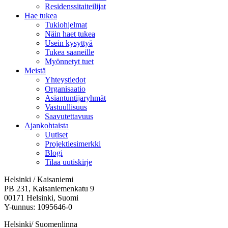
Residenssitaiteilijat
Hae tukea
Tukiohjelmat
Näin haet tukea
Usein kysyttyä
Tukea saaneille
Myönnetyt tuet
Meistä
Yhteystiedot
Organisaatio
Asiantuntijaryhmät
Vastuullisuus
Saavutettavuus
Ajankohtaista
Uutiset
Projektiesimerkki
Blogi
Tilaa uutiskirje
Helsinki / Kaisaniemi
PB 231, Kaisaniemenkatu 9
00171 Helsinki, Suomi
Y-tunnus: 1095646-0
Helsinki/ Suomenlinna