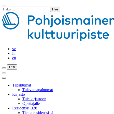
Siirry
Sulje
sisältöön
Haku:
haku
sv
fi
en
Etsi
Etsi
Etsi
Päävalikko
Sulje
päävalikko
Tapahtumat
Tulevat tapahtumat
Kirjasto
Tule kirjastoon
Opettajalle
Residenssi B28
Tietoa residenssistä