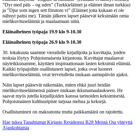
”Dyr med päls – og uden” (Turkkieläimet ja eläimet ilman turkkia)
ja ”Djur som ingen sett förutom vi” (Eläimet joita kukaan ei ole
nähnyt paitsi me). Tämän jälkeen lapset pääsevät keksimään omia
mielikuvituseläimiä ja maalaamaan niitä.
Eläinaiheinen työpaja 19.9 klo 9-10.30
Eläinaiheinen työpaja 26.9 klo 9-10.30
30. lokakuuta saamme vierailulle kirjailijoita ja kuvittajia, joiden
teoksia löytyy Pohjoismaisesta kirjastosta. Kuvittajat maalaavat
näyteikkunamme, käyttäen inspiraationaan lasten keksimiä eläimiä.
Kaikki työpajoihin osallistuneet lapset, jotka ovat luoneet
mielikuvituseläimiä, ovat tervetulleita mukaan aamupäivän ajaksi.
Näin lapset pääsevät näkemään, miten ehkä juuri heidän
mielikuvituseläimensä pääsee mukaan ikkunamaalaukseen. He
saavat myös jutella kirjailijoiden kanssa tarinoiden keksimisestä.
Pohjoismainen kulttuuripiste tarjoaa mehua ja keksejä.
Osallistuminen on maksutonta mutta paikkamäärä on rajoitettu.
Hae tukea
Tapahtumat
Kirjasto
Residenssi B28
Meistä
Ota yhteyttä
Ajankohtaista