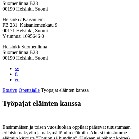
Suomenlinna B28
00190 Helsinki, Suomi
Facebook:
Instagram:
TikTok:
Youtube:
Vimeo:
Helsinki / Kaisaniemi
Avataan
Avataan
Avataan
Avataan
Avataan
PB 231, Kaisaniemenkatu 9
uuteen
uuteen
uuteen
uuteen
uuteen
00171 Helsinki, Suomi
välilehteen
välilehteen
välilehteen
välilehteen
välilehteen
Y-tunnus: 1095646-0
Helsinki/ Suomenlinna
Suomenlinna B28
00190 Helsinki, Suomi
sv
fi
en
Etusivu
Opettajalle
Työpajat eläinten kanssa
Työpajat eläinten kanssa
Ensimmäisen ja toisen vuosiluokan oppilaat pääsevät tutustumaan
erilaisin näkyviin ja näkymättömiin eläimiin. Aluksi tutustumme
eläimiin kirjoista ”Enginn sá hundinn” (Kukaan ei nähnyt koiraa),