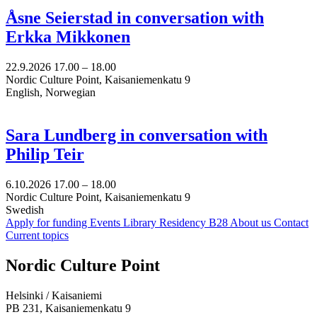
Åsne Seierstad in conversation with
Erkka Mikkonen
22.9.2026
17.00 –
18.00
Nordic Culture Point, Kaisaniemenkatu 9
English, Norwegian
Sara Lundberg in conversation with
Philip Teir
6.10.2026
17.00 –
18.00
Nordic Culture Point, Kaisaniemenkatu 9
Swedish
Apply for funding
Events
Library
Residency B28
About us
Contact
Current topics
Facebook:
Instagram:
TikTop:
Youtube:
Vimeo:
Nordic Culture Point
Opens
Opens
Opens
Opens
Opens
in
in
in
in
in
Helsinki / Kaisaniemi
a
a
a
a
a
PB 231, Kaisaniemenkatu 9
new
new
new
new
new