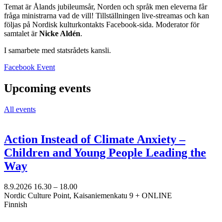
Temat är Ålands jubileumsår, Norden och språk men eleverna får
fråga ministrarna vad de vill! Tillställningen live-streamas och kan
följas på Nordisk kulturkontakts Facebook-sida. Moderator för
samtalet är
Nicke Aldén
.
I samarbete med statsrådets kansli.
Opens
Facebook Event
in
a
Upcoming events
new
tab
All events
Action Instead of Climate Anxiety –
Children and Young People Leading the
Way
8.9.2026
16.30 –
18.00
Nordic Culture Point, Kaisaniemenkatu 9 + ONLINE
Finnish