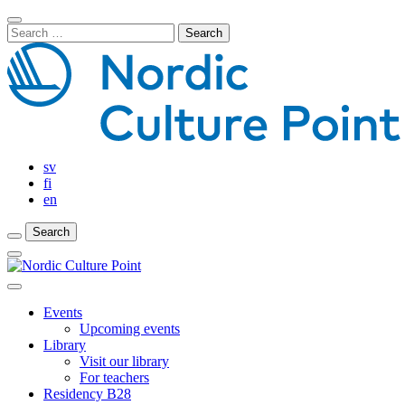
Skip
Close
to
Search
Search
content
for:
Bar
sv
fi
en
Search
Search
Search
Main
Menu
Close
main
Events
menu
Upcoming events
Library
Visit our library
For teachers
Residency B28