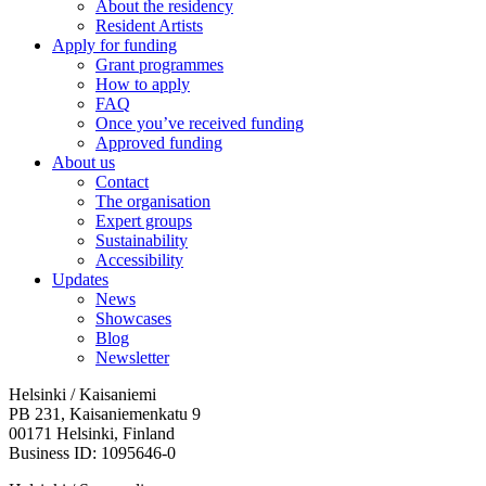
About the residency
Resident Artists
Apply for funding
Grant programmes
How to apply
FAQ
Once you’ve received funding
Approved funding
About us
Contact
The organisation
Expert groups
Sustainability
Accessibility
Updates
News
Showcases
Blog
Newsletter
Helsinki / Kaisaniemi
PB 231, Kaisaniemenkatu 9
00171 Helsinki, Finland
Business ID: 1095646-0