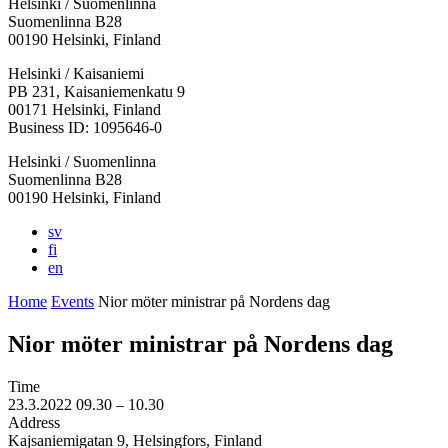
Helsinki / Suomenlinna
Suomenlinna B28
00190 Helsinki, Finland
Facebook:
Instagram:
TikTop:
Youtube:
Vimeo:
Helsinki / Kaisaniemi
Opens
Opens
Opens
Opens
Opens
PB 231, Kaisaniemenkatu 9
in
in
in
in
in
00171 Helsinki, Finland
a
a
a
a
a
Business ID: 1095646-0
new
new
new
new
new
Helsinki / Suomenlinna
tab
tab
tab
tab
tab
Suomenlinna B28
00190 Helsinki, Finland
sv
fi
en
Home
Events
Nior möter ministrar på Nordens dag
Nior möter ministrar på Nordens dag
Time
23.3.2022
09.30 –
10.30
Address
Kajsaniemigatan 9, Helsingfors, Finland