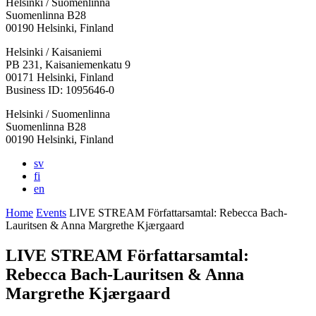
Helsinki / Suomenlinna
Suomenlinna B28
00190 Helsinki, Finland
Facebook:
Instagram:
TikTop:
Youtube:
Vimeo:
Helsinki / Kaisaniemi
Opens
Opens
Opens
Opens
Opens
PB 231, Kaisaniemenkatu 9
in
in
in
in
in
00171 Helsinki, Finland
a
a
a
a
a
Business ID: 1095646-0
new
new
new
new
new
Helsinki / Suomenlinna
tab
tab
tab
tab
tab
Suomenlinna B28
00190 Helsinki, Finland
sv
fi
en
Home
Events
LIVE STREAM Författarsamtal: Rebecca Bach-
Lauritsen & Anna Margrethe Kjærgaard
LIVE STREAM Författarsamtal:
Rebecca Bach-Lauritsen & Anna
Margrethe Kjærgaard