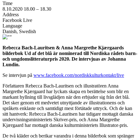
Time
8.10.2020
18.00 –
18.30
Address
Facebook Live
Language
Danish, Swedish
Rebecca Bach-Lauritsen & Anna Margrethe Kjærgaards
bilderbok Ud af det blå är nominerad till Nordiska rådets barn-
och ungdomslitteraturpris 2020. De intervjuas av Johanna
Lundin.
Se intervjun på
www.facebook.com/nordiskkulturkontakt/live
Författaren Rebecca Bach-Lauritsen och illustratören Anna
Margrethe Kjærgaard har lyckats skapa en berättelse som blir en
markant hyllning till livsglädjen när den erbjuder sig från det blå.
Det sker genom ett medvetet utnyttjande av illustrationens och
språkets enklaste och samtidigt mest förtätade uttryck. Och de kan
sitt hantverk: Rebecca Bach-Lauritsen har tidigare mottagit danska
undervisningsministeriets Skriver-pris, och Anna Margrethe
Kjærgaard har mottagit danska kulturministeriets Illustrator-pris.
De två kläder och berikar varandra i denna bilderbok som spränger