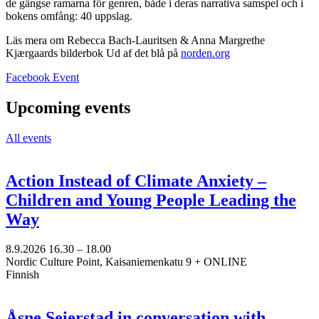
de gängse ramarna för genren, både i deras narrativa samspel och i
bokens omfång: 40 uppslag.
Läs mera om
Rebecca Bach-Lauritsen & Anna Margrethe
Kjærgaards bilderbok Ud af det blå
på
norden.org
Opens
Facebook Event
in
a
Upcoming events
new
tab
All events
Action Instead of Climate Anxiety –
Children and Young People Leading the
Way
8.9.2026
16.30 –
18.00
Nordic Culture Point, Kaisaniemenkatu 9 + ONLINE
Finnish
Åsne Seierstad in conversation with