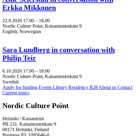
Erkka Mikkonen
22.9.2026
17.00 –
18.00
Nordic Culture Point, Kaisaniemenkatu 9
English, Norwegian
Sara Lundberg in conversation with
Philip Teir
6.10.2026
17.00 –
18.00
Nordic Culture Point, Kaisaniemenkatu 9
Swedish
Apply for funding
Events
Library
Residency B28
About us
Contact
Current topics
Facebook:
Instagram:
TikTop:
Youtube:
Vimeo:
Nordic Culture Point
Opens
Opens
Opens
Opens
Opens
in
in
in
in
in
Helsinki / Kaisaniemi
a
a
a
a
a
PB 231, Kaisaniemenkatu 9
new
new
new
new
new
00171 Helsinki, Finland
tab
tab
tab
tab
tab
Business ID: 1095646-0