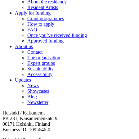
About the residency
Resident Artists
Apply for funding
Grant programmes
How to apply
FAQ
Once you’ve received funding
Approved funding
About us
Contact
The organisation
Expert groups
Sustainability
Accessibility
Updates
News
Showcases
Blog
Newsletter
Helsinki / Kaisaniemi
PB 231, Kaisaniemenkatu 9
00171 Helsinki, Finland
Business ID: 1095646-0