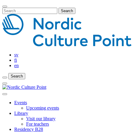
Skip
Close
to
Search
Search
content
for:
Bar
sv
fi
en
Search
Search
Search
Main
Menu
Close
main
Events
menu
Upcoming events
Library
Visit our library
For teachers
Residency B28