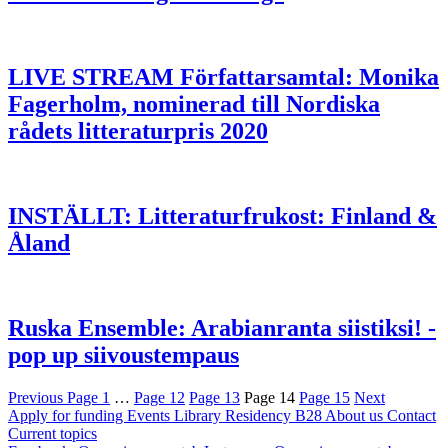
LIVE STREAM Författarsamtal: Monika
Fagerholm, nominerad till Nordiska
rådets litteraturpris 2020
INSTÄLLT: Litteraturfrukost: Finland &
Åland
Ruska Ensemble: Arabianranta siistiksi! -
pop up siivoustempaus
Previous
Page
1
…
Page
12
Page
13
Page
14
Page
15
Next
Apply for funding
Events
Library
Residency B28
About us
Contact
Current topics