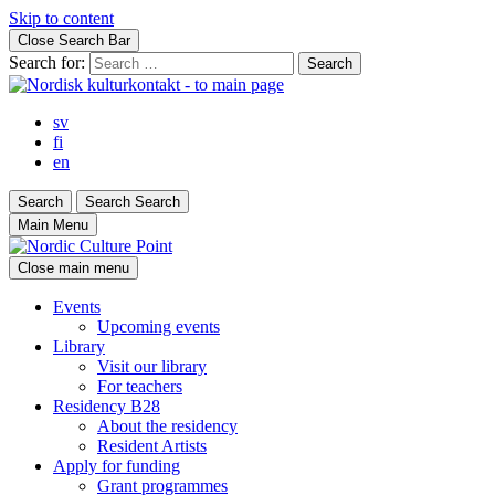
Skip to content
Close Search Bar
Search for:
sv
fi
en
Search
Search
Search
Main Menu
Close main menu
Events
Upcoming events
Library
Visit our library
For teachers
Residency B28
About the residency
Resident Artists
Apply for funding
Grant programmes